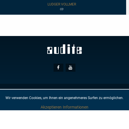
&
LUDGER VOLLMER
Transformations
CD
Social
Facebook
Youtube
Media
© AUDITE
Hülsenweg 7
32760 Detmold
Wir verwenden Cookies, um Ihnen ein angenehmeres Surfen zu ermöglichen.
AGB
IMPRESSUM
DATENSCHUTZ
NEWSLETTER
KONTAKT
Akzeptieren
Informationen