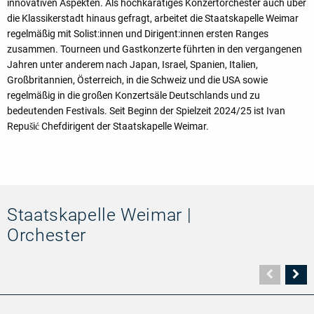
innovativen Aspekten. Als hochkarätiges Konzertorchester auch über
die Klassikerstadt hinaus gefragt, arbeitet die Staatskapelle Weimar
regelmäßig mit Solist:innen und Dirigent:innen ersten Ranges
zusammen. Tourneen und Gastkonzerte führten in den vergangenen
Jahren unter anderem nach Japan, Israel, Spanien, Italien,
Großbritannien, Österreich, in die Schweiz und die USA sowie
regelmäßig in die großen Konzertsäle Deutschlands und zu
bedeutenden Festivals. Seit Beginn der Spielzeit 2024/25 ist Ivan
Repušić Chefdirigent der Staatskapelle Weimar.
Staatskapelle Weimar |
Orchester
Vorher
N
Seite
Se