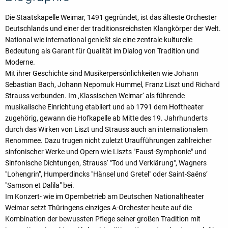
Die Staatskapelle Weimar, 1491 gegründet, ist das älteste Orchester
Deutschlands und einer der traditionsreichsten Klangkörper der Welt.
National wie international genießt sie eine zentrale kulturelle
Bedeutung als Garant für Qualität im Dialog von Tradition und
Moderne.
Mit ihrer Geschichte sind Musikerpersönlichkeiten wie Johann
Sebastian Bach, Johann Nepomuk Hummel, Franz Liszt und Richard
Strauss verbunden. Im ‚Klassischen Weimar‘ als führende
musikalische Einrichtung etabliert und ab 1791 dem Hoftheater
zugehörig, gewann die Hofkapelle ab Mitte des 19. Jahrhunderts
durch das Wirken von Liszt und Strauss auch an internationalem
Renommee. Dazu trugen nicht zuletzt Uraufführungen zahlreicher
sinfonischer Werke und Opern wie Liszts "Faust-Symphonie" und
Sinfonische Dichtungen, Strauss‘ "Tod und Verklärung", Wagners
"Lohengrin", Humperdincks "Hänsel und Gretel" oder Saint-Saëns’
"Samson et Dalila" bei.
Im Konzert- wie im Opernbetrieb am Deutschen Nationaltheater
Weimar setzt Thüringens einziges A-Orchester heute auf die
Kombination der bewussten Pflege seiner großen Tradition mit