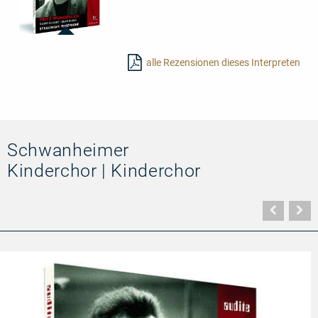
95619
-
alle Rezensionen dieses Interpreten
Igor
Stravinsky:
Perséphone
Schwanheimer
Kinderchor | Kinderchor
Vorher
N
Seite
Se