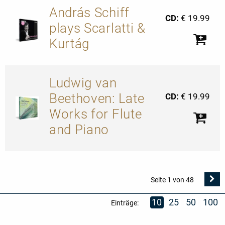
András Schiff
CD:
€ 19.99
plays Scarlatti &
Kurtág
Ludwig van
Beethoven: Late
CD:
€ 19.99
Works for Flute
and Piano
N
Seite 1 von 48
Se
10
25
50
100
Einträge: