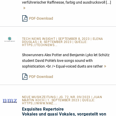
verführerischer Raffinesse, farbig und ausdrucksvoll [...]
Mehr
lesen
PDF-Download
TECH NEWS INSIGHT
| SEPTEMBER 8, 2023 | ELENA
DOUGLAS | 8. SEPTEMBER 2023 | QUELLE:
HTTPS://TECHNEWS...
Showrunners Alex Potter and Benjamin Lyko let Schütz
student David Pohle’s love songs sound with
sophistication.<br /> Equal-voiced duets are rather
Meh
lese
PDF-Download
NEUE MUSIKZEITUNG | JG. 72, NR. 09/2023 | JUAN
MARTIN KOCH | 1. SEPTEMBER 2023 | QUELLE:
HTTPS://WWW.NMZ....
Exquisites Repertoire
Vokales und quasi Vokales, vorgestellt von