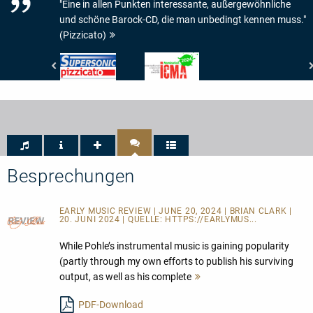
"Eine in allen Punkten interessante, außergewöhnliche
und schöne Barock-CD, die man unbedingt kennen muss."
(Pizzicato)
Pizzicato
International
-
Classical
Supersonic
Music
Awards
-
ICMA
-
Nomination
2024
Besprechungen
EARLY MUSIC REVIEW | JUNE 20, 2024 | BRIAN CLARK |
20. JUNI 2024 | QUELLE:
HTTPS://EARLYMUS...
While Pohle’s instrumental music is gaining popularity
(partly through my own efforts to publish his surviving
output, as well as his complete
Mehr
lesen
PDF-Download