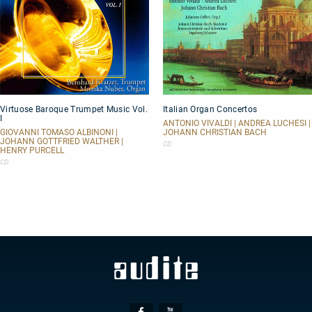
Virtuose
Italian
Virtuose Baroque Trumpet Music Vol.
Italian Organ Concertos
Baroque
Organ
I
Trumpet
Concertos
ANTONIO VIVALDI | ANDREA LUCHESI |
Music
GIOVANNI TOMASO ALBINONI |
JOHANN CHRISTIAN BACH
JOHANN GOTTFRIED WALTHER |
Vol.
CD
HENRY PURCELL
I
CD
Social