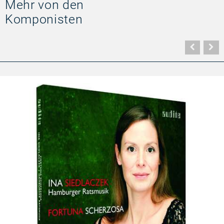
Mehr von den
Komponisten
Vorher
N
Seite
Se