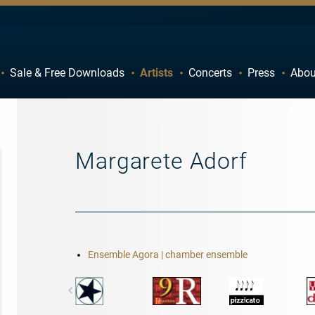
Sale & Free Downloads
Artists
Concerts
Press
Abou
C
D
H
I
M
N
Margarete Adorf
R
S
W
X
Ensemble Agora | chamber ensemble