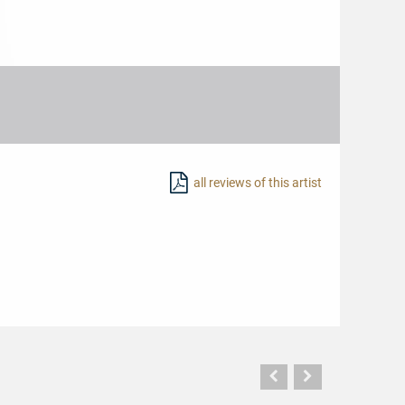
all reviews of this artist
Vorherige
Nächste
Seite
Seite