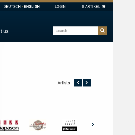
DEUTSCH
ENGLISH
search
t us
E
J
O
T
Y
Artists
Vorherige
Nächste
Seite
Seite