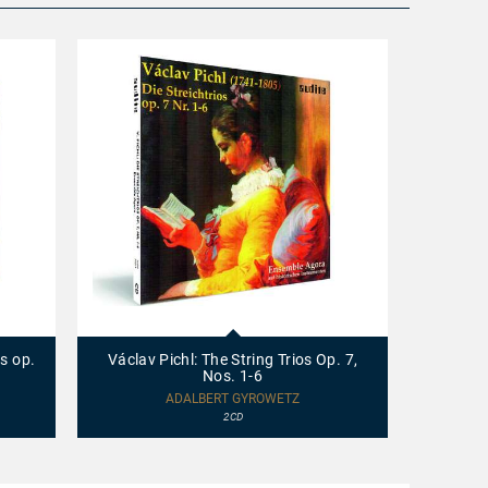
20019
-
Václav
s op.
Václav Pichl: The String Trios Op. 7,
Pichl:
Nos. 1-6
The
String
ADALBERT GYROWETZ
Trios
2CD
Op.
7,
Nos.
1-