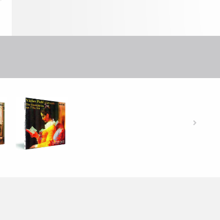
20019
-
Václav
Pichl:
The
String
Trios
Op.
7,