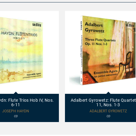
Nos.
1-
6
20013
-
Adalbert
n: Flute Trios Hob IV, Nos.
Adalbert Gyrowetz: Flute Quartet
Gyrowetz:
6-11
11, Nos. 1-3
Flute
Quartets
JOSEPH HAYDN
ADALBERT GYROWETZ
op.
CD
CD
11,
Nos.
1-
3