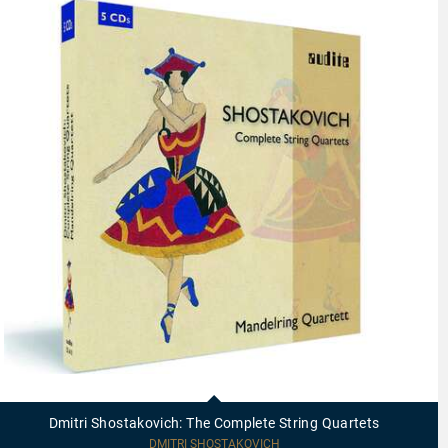
21411
-
Dmitri
Dmitri Shostakovich: The Complete String Quartets
Shostakovich:
The
DMITRI SHOSTAKOVICH