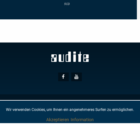
Complete
5CD
String
Quartets
Social
Facebook
Youtube
Media
© AUDITE
Hülsenweg 7
32760 Detmold
Wir verwenden Cookies, um Ihnen ein angenehmeres Surfen zu ermöglichen.
GTC
IMPRINT
PRIVACY PROTECTION
NEWSLETTER
CONTACT
Akzeptieren
Information