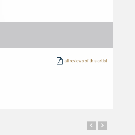
all reviews of this artist
Vorherige
Nächste
Seite
Seite