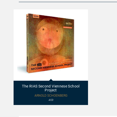
21412
-
The
The RIAS Second Viennese School
RIAS
Project
Second
Viennese
ARNOLD SCHOENBERG
School
4CD
Project