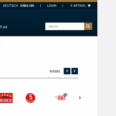
DEUTSCH
ENGLISH
search
t us
E
J
O
T
Y
Artists
Vorherige
Nächste
Seite
Seite