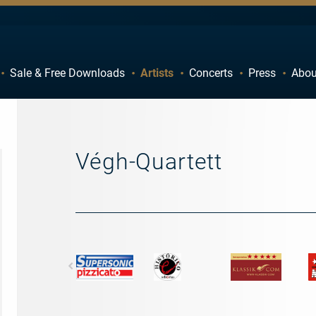
Sale & Free Downloads
Artists
Concerts
Press
Abou
C
D
H
I
M
N
Végh-Quartett
R
S
W
X