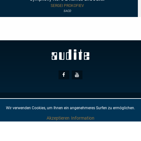
No.
5
SERGEI PROKOFIEV
&
SACD
Romeo
and
Juliet
Social
Facebook
Youtube
Media
© AUDITE
Hülsenweg 7
32760 Detmold
Wir verwenden Cookies, um Ihnen ein angenehmeres Surfen zu ermöglichen.
GTC
IMPRINT
PRIVACY PROTECTION
NEWSLETTER
CONTACT
Akzeptieren
Information