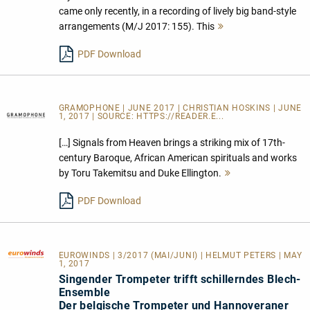
came only recently, in a recording of lively big band-style
arrangements (M/J 2017: 155). This
Mehr
lesen
PDF Download
GRAMOPHONE | JUNE 2017 | CHRISTIAN HOSKINS | JUNE
1, 2017 | SOURCE:
HTTPS://READER.E...
[…] Signals from Heaven brings a striking mix of 17th-
century Baroque, African American spirituals and works
by Toru Takemitsu and Duke Ellington.
Mehr
lesen
PDF Download
EUROWINDS
| 3/2017 (MAI/JUNI) | HELMUT PETERS | MAY
1, 2017
Singender Trompeter trifft schillerndes Blech-
Ensemble
Der belgische Trompeter und Hannoveraner