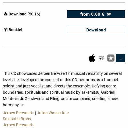
from
0,00 €
Download
(50:16)
Download
Booklet
...
This CD showcases Jeroen Berwaerts’ musical versatility on several
levels: he developed the concept of this CD, performs as a trumpet
soloist and jazz vocalist and directs the ensemble. Defying genre
boundaries, spirituals and spiritual music by Takemitsu, Gabrieli,
Monteverdi, Gershwin and Ellington are combined, creating a new
harmony.
more
Jeroen Berwaerts
|
Julian Wasserfuhr
Salaputia Brass
Jeroen Berwaerts