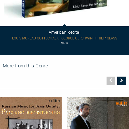
American
Recital
American Recital
LOUIS MOREAU GOTTSCHALK | GEORGE GERSHWIN | PHILIP GLASS
SACD
More from this Genre
Vorher
N
Seite
Se