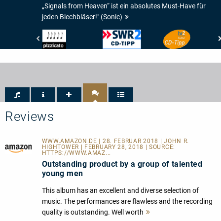
„Signals from Heaven“ ist ein absolutes Must-Have für
jeden Blechbläser!" (Sonic)
Pizzicato
SWR
Hessischer
-
-
Rundfunk
5/5
CD-
-
Noten
Tip
hr2-
Kultur
-
CD-
TIPP
Reviews
WWW.AMAZON.DE | 28. FEBRUAR 2018 | JOHN R.
HIGHTOWER | FEBRUARY 28, 2018 | SOURCE:
HTTPS://WWW.AMAZ...
Outstanding product by a group of talented
young men
This album has an excellent and diverse selection of
music. The performances are flawless and the recording
quality is outstanding. Well worth
Mehr