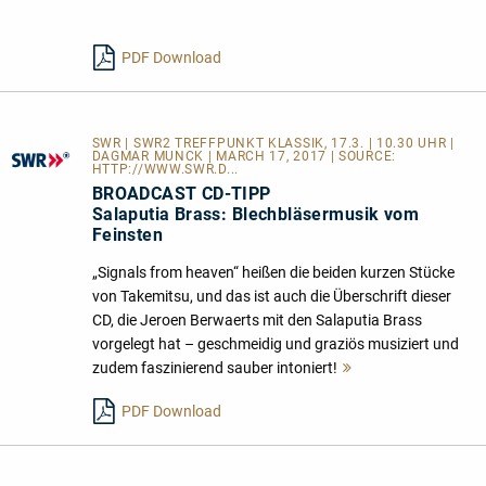
lesen
PDF Download
SWR | SWR2 TREFFPUNKT KLASSIK, 17.3. | 10.30 UHR |
DAGMAR MUNCK | MARCH 17, 2017 | SOURCE:
HTTP://WWW.SWR.D...
BROADCAST CD-TIPP
Salaputia Brass: Blechbläsermusik vom
Feinsten
„Signals from heaven“ heißen die beiden kurzen Stücke
von Takemitsu, und das ist auch die Überschrift dieser
CD, die Jeroen Berwaerts mit den Salaputia Brass
vorgelegt hat – geschmeidig und graziös musiziert und
zudem faszinierend sauber intoniert!
Mehr
lesen
PDF Download