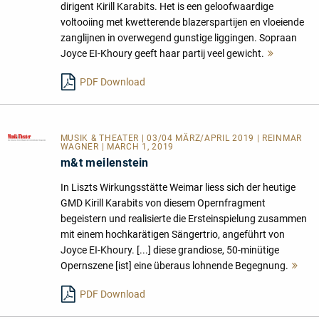
dirigent Kirill Karabits. Het is een geloofwaardige
voltooiing met kwetterende blazerspartijen en vloeiende
zanglijnen in overwegend gunstige liggingen. Sopraan
Joyce EI-Khoury geeft haar partij veel gewicht.
Mehr
lesen
PDF Download
MUSIK & THEATER
| 03/04 MÄRZ/APRIL 2019 | REINMAR
WAGNER | MARCH 1, 2019
m&t meilenstein
In Liszts Wirkungsstätte Weimar liess sich der heutige
GMD Kirill Karabits von diesem Opernfragment
begeistern und realisierte die Ersteinspielung zusammen
mit einem hochkarätigen Sängertrio, angeführt von
Joyce EI-Khoury. [...] diese grandiose, 50-minütige
Opernszene [ist] eine überaus lohnende Begegnung.
Me
les
PDF Download