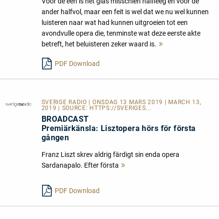
Voor de een is het glas misschien halfleeg en voor de
ander halfvol, maar een feit is wel dat we nu wel kunnen
luisteren naar wat had kunnen uitgroeien tot een
avondvulle opera die, tenminste wat deze eerste akte
betreft, het beluisteren zeker waard is.
Mehr
lesen
PDF Download
SVERIGE RADIO
| ONSDAG 13 MARS 2019 | MARCH 13,
2019 | SOURCE:
HTTPS://SVERIGES...
BROADCAST
Premiärkänsla: Lisztopera hörs för första
gången
Franz Liszt skrev aldrig färdigt sin enda opera
Sardanapalo. Efter första
Mehr
lesen
PDF Download