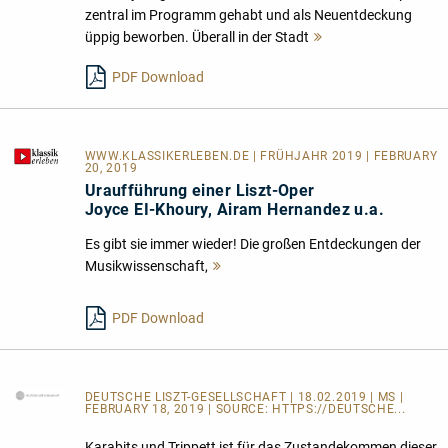
zentral im Programm gehabt und als Neuentdeckung
üppig beworben. Überall in der Stadt
Mehr
lesen
PDF Download
WWW.KLASSIKERLEBEN.DE
| FRÜHJAHR 2019 | FEBRUARY
20, 2019
Uraufführung einer Liszt-Oper
Joyce EI-Khoury, Airam Hernandez u.a.
Es gibt sie immer wieder! Die großen Entdeckungen der
Musikwissenschaft,
Mehr
lesen
PDF Download
DEUTSCHE LISZT-GESELLSCHAFT
| 18.02.2019 | MS |
FEBRUARY 18, 2019 | SOURCE:
HTTPS://DEUTSCHE...
Karabits und Trippett ist für das Zustandekommen dieser