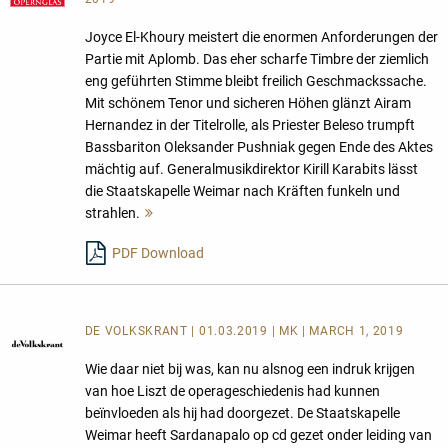
Joyce El-Khoury meistert die enormen Anforderungen der
Partie mit Aplomb. Das eher scharfe Timbre der ziemlich
eng geführten Stimme bleibt freilich Geschmackssache.
Mit schönem Tenor und sicheren Höhen glänzt Airam
Hernandez in der Titelrolle, als Priester Beleso trumpft
Bassbariton Oleksander Pushniak gegen Ende des Aktes
mächtig auf. Generalmusikdirektor Kirill Karabits lässt
die Staatskapelle Weimar nach Kräften funkeln und
strahlen.
Mehr
lesen
PDF Download
DE VOLKSKRANT | 01.03.2019 | MK | MARCH 1, 2019
Wie daar niet bij was, kan nu alsnog een indruk krijgen
van hoe Liszt de operageschiedenis had kunnen
beïnvloeden als hij had doorgezet. De Staatskapelle
Weimar heeft Sardanapalo op cd gezet onder leiding van