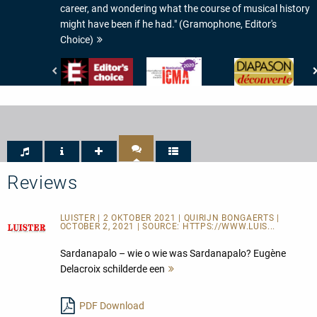
career, and wondering what the course of musical history
might have been if he had." (Gramophone, Editor's
Choice)
Gramophone
International
Diapason
-
Classical
-
Editor's
Music
Diapason
Choice
Awards
découverte
-
ICMA
-
Nomination
2020
Reviews
LUISTER | 2 OKTOBER 2021 | QUIRIJN BONGAERTS |
OCTOBER 2, 2021 | SOURCE:
HTTPS://WWW.LUIS...
Sardanapalo – wie o wie was Sardanapalo? Eugène
Delacroix schilderde een
Mehr
lesen
PDF Download