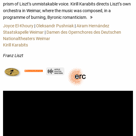
prism of Liszt’s unmistakable voice. Kirill Karabits directs Liszt’s own
orchestra in Weimar, where the music was composed, in a
programme of burning, Byronic romanticism.
more
Joyce El-Khoury
|
Oleksandr Pushniak
|
Airam Hernández
Staatskapelle Weimar
|
Damen des Opernchores des Deutschen
Nationaltheaters Weimar
Kirill Karabits
Franz Liszt