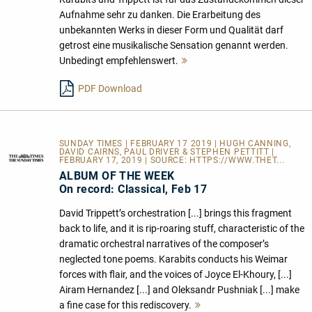
Aufnahme sehr zu danken. Die Erarbeitung des
unbekannten Werks in dieser Form und Qualität darf
getrost eine musikalische Sensation genannt werden.
Unbedingt empfehlenswert.
Mehr
lesen
PDF Download
SUNDAY TIMES | FEBRUARY 17 2019 | HUGH CANNING,
DAVID CAIRNS, PAUL DRIVER & STEPHEN PETTITT |
FEBRUARY 17, 2019 | SOURCE:
HTTPS://WWW.THET...
ALBUM OF THE WEEK
On record: Classical, Feb 17
David Trippett’s orchestration [...] brings this fragment
back to life, and it is rip-roaring stuff, characteristic of the
dramatic orchestral narratives of the composer’s
neglected tone poems. Karabits conducts his Weimar
forces with flair, and the voices of Joyce El-Khoury, [...]
Airam Hernandez [...] and Oleksandr Pushniak [...] make
a fine case for this rediscovery.
Mehr