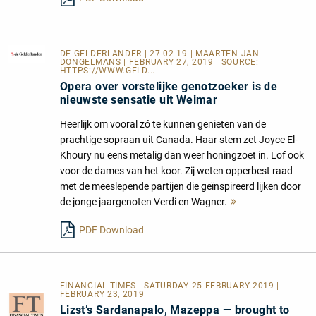
DE GELDERLANDER
| 27-02-19 | MAARTEN-JAN
DONGELMANS | FEBRUARY 27, 2019 | SOURCE:
HTTPS://WWW.GELD...
Opera over vorstelijke genotzoeker is de
nieuwste sensatie uit Weimar
Heerlijk om vooral zó te kunnen genieten van de
prachtige sopraan uit Canada. Haar stem zet Joyce El-
Khoury nu eens metalig dan weer honingzoet in. Lof ook
voor de dames van het koor. Zij weten opperbest raad
met de meeslepende partijen die geïnspireerd lijken door
de jonge jaargenoten Verdi en Wagner.
Mehr
lesen
PDF Download
FINANCIAL TIMES | SATURDAY 25 FEBRUARY 2019 |
FEBRUARY 23, 2019
Lizst’s Sardanapalo, Mazeppa — brought to