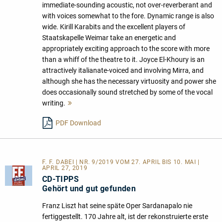
immediate-sounding acoustic, not over-reverberant and
with voices somewhat to the fore. Dynamic range is also
wide. Kirill Karabits and the excellent players of
Staatskapelle Weimar take an energetic and
appropriately exciting approach to the score with more
than a whiff of the theatre to it. Joyce El-Khoury is an
attractively italianate-voiced and involving Mirra, and
although she has the necessary virtuosity and power she
does occasionally sound stretched by some of the vocal
writing.
Mehr
lesen
PDF Download
F. F. DABEI | NR. 9/2019 VOM 27. APRIL BIS 10. MAI |
APRIL 27, 2019
CD-TIPPS
Gehört und gut gefunden
Franz Liszt hat seine späte Oper Sardanapalo nie
fertiggestellt. 170 Jahre alt, ist der rekonstruierte erste