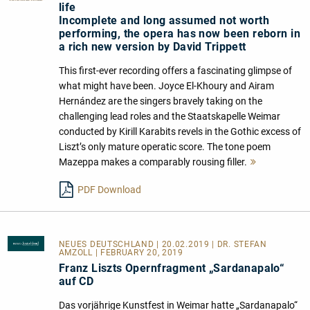
life
Incomplete and long assumed not worth
performing, the opera has now been reborn in
a rich new version by David Trippett
This first-ever recording offers a fascinating glimpse of
what might have been. Joyce El-Khoury and Airam
Hernández are the singers bravely taking on the
challenging lead roles and the Staatskapelle Weimar
conducted by Kirill Karabits revels in the Gothic excess of
Liszt’s only mature operatic score. The tone poem
Mazeppa makes a comparably rousing filler.
Mehr
lesen
PDF Download
NEUES DEUTSCHLAND
| 20.02.2019 | DR. STEFAN
AMZOLL | FEBRUARY 20, 2019
Franz Liszts Opernfragment „Sardanapalo“
auf CD
Das vorjährige Kunstfest in Weimar hatte „Sardanapalo“