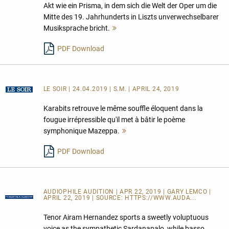
Akt wie ein Prisma, in dem sich die Welt der Oper um die
Mitte des 19. Jahrhunderts in Liszts unverwechselbarer
Musiksprache bricht.
Mehr
lesen
PDF Download
LE SOIR
| 24.04.2019 | S.M. | APRIL 24, 2019
Karabits retrouve le même souffle éloquent dans la
fougue irrépressible qu'il met à bâtir le poème
symphonique Mazeppa.
Mehr
lesen
PDF Download
AUDIOPHILE AUDITION | APR 22, 2019 | GARY LEMCO |
APRIL 22, 2019 | SOURCE:
HTTPS://WWW.AUDA...
Tenor Airam Hernandez sports a sweetly voluptuous
voice as the sympathetic Sardanapalo, while basso