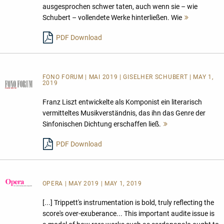
ausgesprochen schwer taten, auch wenn sie – wie
Schubert – vollendete Werke hinterließen. Wie
Mehr
lesen
PDF Download
FONO FORUM | MAI 2019 | GISELHER SCHUBERT | MAY 1,
2019
Franz Liszt entwickelte als Komponist ein literarisch
vermitteltes Musikverständnis, das ihn das Genre der
Sinfonischen Dichtung erschaffen ließ.
Mehr
lesen
PDF Download
OPERA
| MAY 2019 | MAY 1, 2019
[...] Trippett's instrumentation is bold, truly reflecting the
score's over-exuberance... This important audite issue is