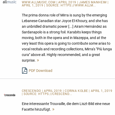
WWW.ALLMUSIC.COM
| APRIL 2019 | JAMES MANHEIM |
APRIL 1, 2019 | SOURCE:
HTTPS://WWW.ALLM...
The prima donna role of Mirra is sung by the emerging
Lebanese-Canadian star Joyce El-Khoury, and she has
an unbridled dramatic power [...] Airam Hernández as
Sardanapolo is a strong foil. Karabits keeps things
moving, both in the opera and in Mazeppa, and at the
very least this opera is going to contribute some arias to
vocal recitals and recording collections, Mirra's "Più lunga
cura" above all. Highly recommended, and a great
surprise.
Mehr
lesen
PDF Download
CRESCENDO | APRIL 2019 | CORINA KOLBE | APRIL 1, 2019
| SOURCE:
HTTPS://CRESCEND...
Eine interessante Trouvaille, die dem Liszt-Bild eine neue
Facette hinzufügt.
Mehr
lesen