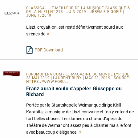
CLASSICA – LE MEILLEUR DE LA MUSIQUE CLASSIQUE &
DE LA HI-FI | N° 213 - JUIN 2019 | JÉRÉMIE BIGORIE |
JUNE 1, 2019
Liszt, croyait-on, est resté définitivement sourd aux
sirènes de
Mehr
lesen
PDF Download
FORUMOPERA.COM - LE MAGAZINE DU MONDE LYRIQUE
|
28 MAI 2019 | LAURENT BURY | MAY 28, 2019 | SOURCE:
HTTPS://WWW.FORU...
Franz aurait voulu s'appeler Giuseppe ou
Richard
Portée par la Staatskapelle Weimar que dirige Kirill
Karabits, la musique de Liszt convainc et l’on y entend de
fort belles choses. Les dames du chœur d’opéra du
Théâtre de Weimar ont assez peu à chanter mais le font
avec beaucoup d’élégance.
Mehr