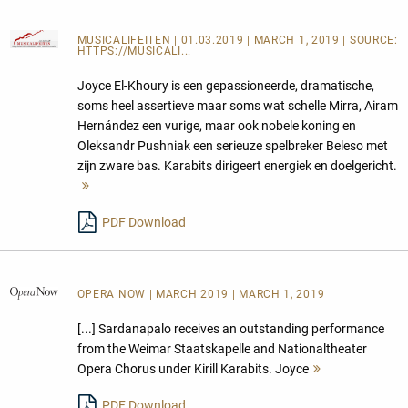
MUSICALIFEITEN
| 01.03.2019 | MARCH 1, 2019 | SOURCE:
HTTPS://MUSICALI...
Joyce El-Khoury is een gepassioneerde, dramatische,
soms heel assertieve maar soms wat schelle Mirra, Airam
Hernández een vurige, maar ook nobele koning en
Oleksandr Pushniak een serieuze spelbreker Beleso met
zijn zware bas. Karabits dirigeert energiek en doelgericht.
Mehr
lesen
PDF Download
OPERA NOW
| MARCH 2019 | MARCH 1, 2019
[...] Sardanapalo receives an outstanding performance
from the Weimar Staatskapelle and Nationaltheater
Opera Chorus under Kirill Karabits. Joyce
Mehr
lesen
PDF Download