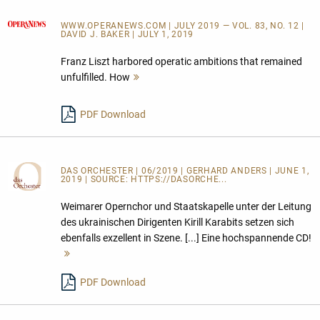
WWW.OPERANEWS.COM
| JULY 2019 — VOL. 83, NO. 12 |
DAVID J. BAKER | JULY 1, 2019
Franz Liszt harbored operatic ambitions that remained
unfulfilled. How
Mehr
lesen
PDF Download
DAS ORCHESTER
| 06/2019 | GERHARD ANDERS | JUNE 1,
2019 | SOURCE:
HTTPS://DASORCHE...
Weimarer Opernchor und Staatskapelle unter der Leitung
des ukrainischen Dirigenten Kirill Karabits setzen sich
ebenfalls exzellent in Szene. [...] Eine hochspannende CD!
Mehr
lesen
PDF Download