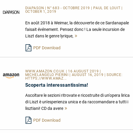
DIAPASON | N° 683 - OCTOBRE 2019 | PAUL DE LOUIT |
OCTOBER 1, 2019
En août 2018 à Weimar, la découverte de ce Sardanapale
faisait événement. Pensez donc ! La seule incursion de
Liszt dans le genre lyrique,
Mehr
lesen
PDF Download
WWW.AMAZON.CO.UK | 16 AUGUST 2019 |
MICHELANGELO PIERINI | AUGUST 16, 2019 | SOURCE:
HTTPS://WWW.AMAZ...
Scoperta interessantissima!
Ascoltare le sezioni ritrovate e ricostruite di un'opera lirica
di Liszt è un'esperienza unica e da raccomandare a tutti i
lisztiani! CD da avere
Mehr
lesen
PDF Download