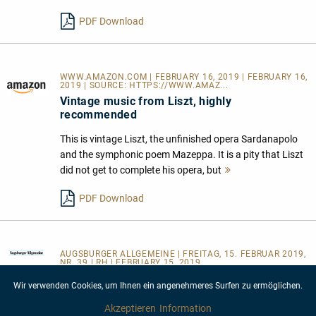
lesen
PDF Download
WWW.AMAZON.COM | FEBRUARY 16, 2019 | FEBRUARY 16,
2019 | SOURCE:
HTTPS://WWW.AMAZ...
Vintage music from Liszt, highly
recommended
This is vintage Liszt, the unfinished opera Sardanapolo
and the symphonic poem Mazeppa. It is a pity that Liszt
did not get to complete his opera, but
Mehr
lesen
PDF Download
AUGSBURGER ALLGEMEINE
| FREITAG, 15. FEBRUAR 2019,
NR. 39 | RH | FEBRUARY 15, 2019
Sardanapalo und seine Konkubine
Wir verwenden Cookies, um Ihnen ein angenehmeres Surfen zu ermöglichen.
der erste Akt von „Sardanapalo“ [ist] jetzt für die
Akzeptieren
Information