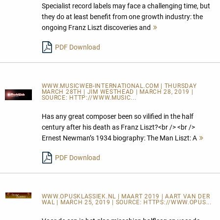
Specialist record labels may face a challenging time, but
they do at least benefit from one growth industry: the
ongoing Franz Liszt discoveries and
Mehr
lesen
PDF Download
WWW.MUSICWEB-INTERNATIONAL.COM | THURSDAY
MARCH 28TH | JIM WESTHEAD | MARCH 28, 2019 |
SOURCE:
HTTP://WWW.MUSIC...
Has any great composer been so vilified in the half
century after his death as Franz Liszt?<br /> <br />
Ernest Newman’s 1934 biography: The Man Liszt: A
Meh
lese
PDF Download
WWW.OPUSKLASSIEK.NL
| MAART 2019 | AART VAN DER
WAL | MARCH 25, 2019 | SOURCE:
HTTPS://WWW.OPUS...