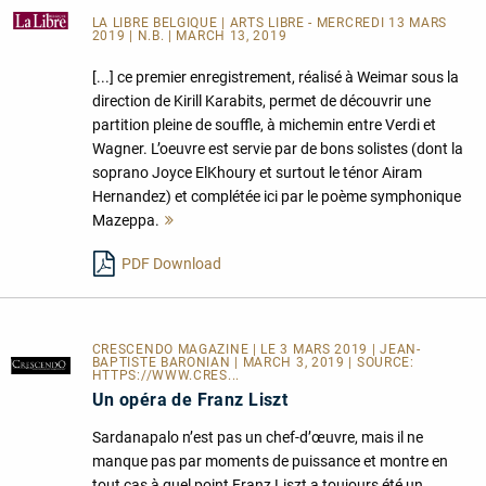
LA LIBRE BELGIQUE
| ARTS LIBRE - MERCREDI 13 MARS
2019 | N.B. | MARCH 13, 2019
[...] ce premier enregistrement, réalisé à Weimar sous la
direction de Kirill Karabits, permet de découvrir une
partition pleine de souffle, à michemin entre Verdi et
Wagner. L’oeuvre est servie par de bons solistes (dont la
soprano Joyce ElKhoury et surtout le ténor Airam
Hernandez) et complétée ici par le poème symphonique
Mazeppa.
Mehr
lesen
PDF Download
CRESCENDO MAGAZINE | LE 3 MARS 2019 | JEAN-
BAPTISTE BARONIAN | MARCH 3, 2019 | SOURCE:
HTTPS://WWW.CRES...
Un opéra de Franz Liszt
Sardanapalo n’est pas un chef-d’œuvre, mais il ne
manque pas par moments de puissance et montre en
tout cas à quel point Franz Liszt a toujours été un