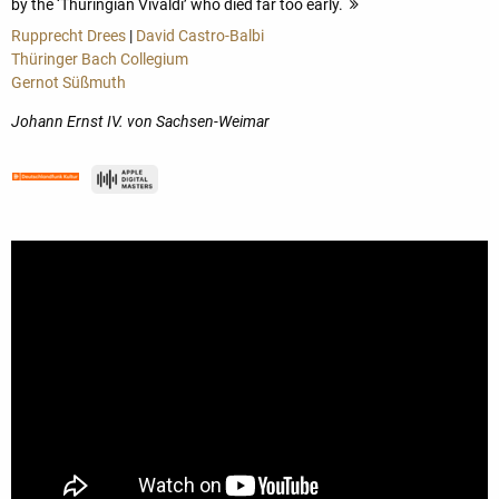
by the ‘Thuringian Vivaldi’ who died far too early.
more
Rupprecht Drees
|
David Castro-Balbi
Thüringer Bach Collegium
Gernot Süßmuth
Johann Ernst IV. von Sachsen-Weimar