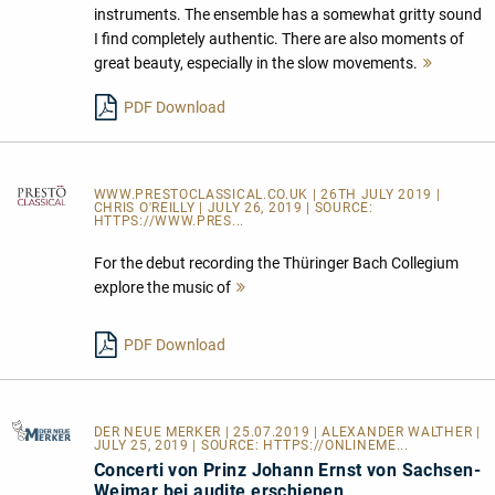
instruments. The ensemble has a somewhat gritty sound
I find completely authentic. There are also moments of
great beauty, especially in the slow movements.
Mehr
lesen
PDF Download
WWW.PRESTOCLASSICAL.CO.UK
| 26TH JULY 2019 |
CHRIS O'REILLY | JULY 26, 2019 | SOURCE:
HTTPS://WWW.PRES...
For the debut recording the Thüringer Bach Collegium
explore the music of
Mehr
lesen
PDF Download
DER NEUE MERKER
| 25.07.2019 | ALEXANDER WALTHER |
JULY 25, 2019 | SOURCE:
HTTPS://ONLINEME...
Concerti von Prinz Johann Ernst von Sachsen-
Weimar bei audite erschienen