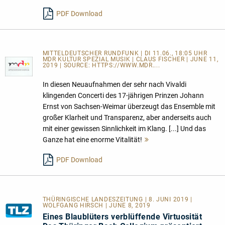
l
PDF Download
MITTELDEUTSCHER RUNDFUNK | DI 11.06., 18:05 UHR
MDR KULTUR SPEZIAL MUSIK | CLAUS FISCHER | JUNE 11,
2019 | SOURCE:
HTTPS://WWW.MDR....
In diesen Neuaufnahmen der sehr nach Vivaldi
klingenden Concerti des 17-jährigen Prinzen Johann
Ernst von Sachsen-Weimar überzeugt das Ensemble mit
großer Klarheit und Transparenz, aber anderseits auch
mit einer gewissen Sinnlichkeit im Klang. [...] Und das
Ganze hat eine enorme Vitalität!
Mehr
lesen
PDF Download
THÜRINGISCHE LANDESZEITUNG | 8. JUNI 2019 |
WOLFGANG HIRSCH | JUNE 8, 2019
Eines Blaublüters verblüffende Virtuosität