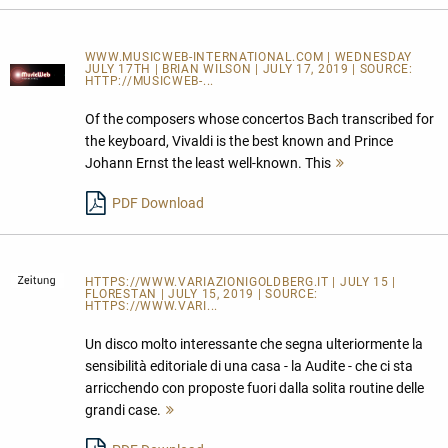
WWW.MUSICWEB-INTERNATIONAL.COM | WEDNESDAY
JULY 17TH | BRIAN WILSON | JULY 17, 2019 | SOURCE:
HTTP://MUSICWEB-...
Of the composers whose concertos Bach transcribed for
the keyboard, Vivaldi is the best known and Prince
Johann Ernst the least well-known. This
Mehr
lesen
PDF Download
HTTPS://WWW.VARIAZIONIGOLDBERG.IT
| JULY 15 |
FLORESTAN | JULY 15, 2019 | SOURCE:
HTTPS://WWW.VARI...
Un disco molto interessante che segna ulteriormente la
sensibilità editoriale di una casa - la Audite - che ci sta
arricchendo con proposte fuori dalla solita routine delle
grandi case.
Mehr
lesen