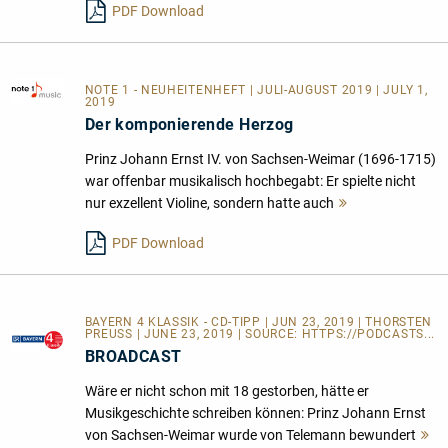
PDF Download
NOTE 1 - NEUHEITENHEFT
| JULI-AUGUST 2019 | JULY 1,
2019
Der komponierende Herzog
Prinz Johann Ernst IV. von Sachsen-Weimar (1696-1715)
war offenbar musikalisch hochbegabt: Er spielte nicht
nur exzellent Violine, sondern hatte auch
Mehr
lesen
PDF Download
BAYERN 4 KLASSIK - CD-TIPP | JUN 23, 2019 | THORSTEN
PREUSS | JUNE 23, 2019 | SOURCE:
HTTPS://PODCASTS...
BROADCAST
Wäre er nicht schon mit 18 gestorben, hätte er
Musikgeschichte schreiben können: Prinz Johann Ernst
von Sachsen-Weimar wurde von Telemann bewundert
M