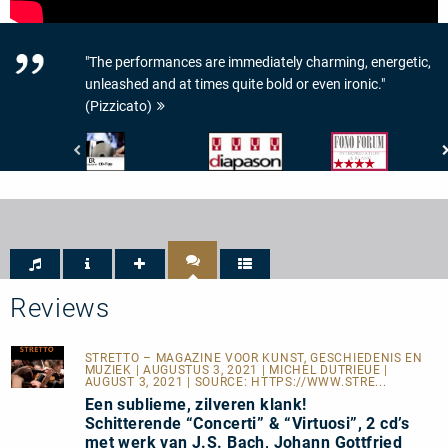
"The performances are immediately charming, energetic,
unleashed and at times quite bold or even ironic."
(Pizzicato)
Bayerischer
Diapason
Fono
Rundfunk
-
Forum
-
4
-
BR4
de
Interpretation
Klassik
Diapason
&
-
Klang:
CD-
4/5
Tipp
Sternen
Reviews
STRETTO – MAGAZINE VOOR KUNST, GESCHIEDENIS EN
MUZIEK
| AUGUSTUS 3, 2021 | MICHEL DUTRIEUE |
AUGUST 3, 2021 | SOURCE:
HTTPS://WWW.STRE...
Een sublieme, zilveren klank!
Schitterende “Concerti” & “Virtuosi”, 2 cd’s
met werk van J.S. Bach, Johann Gottfried