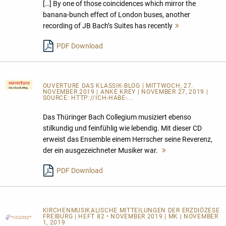
[…] By one of those coincidences which mirror the
banana-bunch effect of London buses, another
recording of JB Bach’s Suites has recently
Mehr
lesen
PDF Download
OUVERTURE DAS KLASSIK-BLOG
| MITTWOCH, 27.
NOVEMBER 2019 | ANKE KREY | NOVEMBER 27, 2019 |
SOURCE:
HTTP://ICH-HABE-...
Das Thüringer Bach Collegium musiziert ebenso
stilkundig und feinfühlig wie lebendig. Mit dieser CD
erweist das Ensemble einem Herrscher seine Reverenz,
der ein ausgezeichneter Musiker war.
Mehr
lesen
PDF Download
KIRCHENMUSIKALISCHE MITTEILUNGEN DER ERZDIÖZESE
FREIBURG | HEFT 82 • NOVEMBER 2019 | MK | NOVEMBER
1, 2019