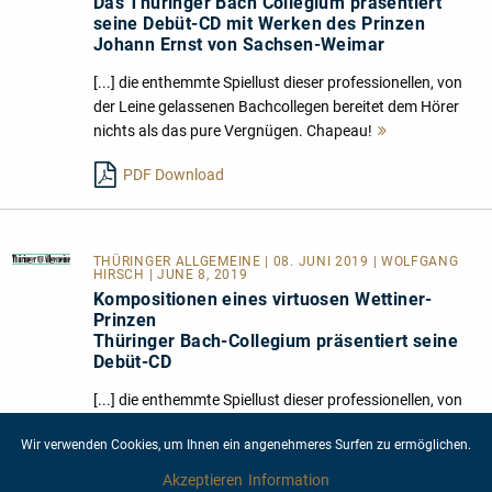
Das Thüringer Bach Collegium präsentiert
seine Debüt-CD mit Werken des Prinzen
Johann Ernst von Sachsen-Weimar
[...] die enthemmte Spiellust dieser professionellen, von
der Leine gelassenen Bachcollegen bereitet dem Hörer
nichts als das pure Vergnügen. Chapeau!
Mehr
lesen
PDF Download
THÜRINGER ALLGEMEINE
| 08. JUNI 2019 | WOLFGANG
HIRSCH | JUNE 8, 2019
Kompositionen eines virtuosen Wettiner-
Prinzen
Thüringer Bach-Collegium präsentiert seine
Debüt-CD
[...] die enthemmte Spiellust dieser professionellen, von
der Leine gelassenen Bachcollegen bereitet dem Hörer
Wir verwenden Cookies, um Ihnen ein angenehmeres Surfen zu ermöglichen.
nichts als das pure Vergnügen. Chapeau!
Mehr
lesen
Akzeptieren
Information
PDF Download