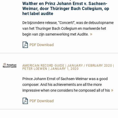
Walther en Prinz Johann Ernst v. Sachsen-
Weimar, door Thüringer Bach Collegium, op
het label audite
De bijzondere release, “Concerti”, was de debuutopname
van het Thuringer Bach Collegium en markeerde het
begin van zijn samenwerking met Audite.
Mehr
lesen
PDF Download
AMERICAN RECORD GUIDE
| JANUARY / FEBRUARY 2020 |
PETER LOEWEN | JANUARY 1, 2020
Prince Johann Ernst of Sachsen-Weimar was a good
composer. And his achievements are all the more
impressive when one considers he composed all of his
M
l
PDF Download