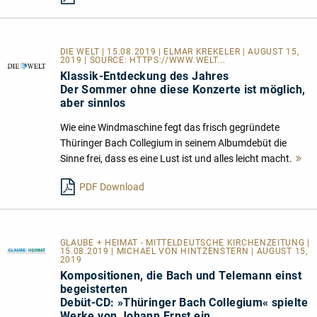
DIE WELT | 15.08.2019 | ELMAR KREKELER | AUGUST 15,
2019 | SOURCE:
HTTPS://WWW.WELT...
Klassik-Entdeckung des Jahres
Der Sommer ohne diese Konzerte ist möglich,
aber sinnlos
Wie eine Windmaschine fegt das frisch gegründete
Thüringer Bach Collegium in seinem Albumdebüt die
Sinne frei, dass es eine Lust ist und alles leicht macht.
M
le
PDF Download
GLAUBE + HEIMAT - MITTELDEUTSCHE KIRCHENZEITUNG |
15.08.2019 | MICHAEL VON HINTZENSTERN | AUGUST 15,
2019
Kompositionen, die Bach und Telemann einst
begeisterten
Debüt-CD: »Thüringer Bach Collegium« spielte
Werke von Johann Ernst ein