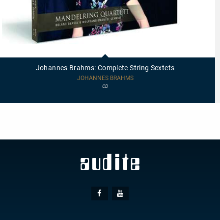
97715
-
Johannes
Johannes Brahms: Complete String Sextets
Brahms:
Complete
JOHANNES BRAHMS
String
CD
Sextets
Social
Facebook
Youtube
Media