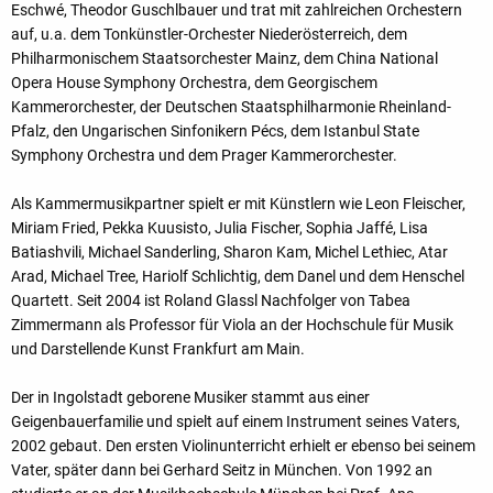
Eschwé, Theodor Guschlbauer und trat mit zahlreichen Orchestern
auf, u.a. dem Tonkünstler-Orchester Niederösterreich, dem
Philharmonischem Staatsorchester Mainz, dem China National
Opera House Symphony Orchestra, dem Georgischem
Kammerorchester, der Deutschen Staatsphilharmonie Rheinland-
Pfalz, den Ungarischen Sinfonikern Pécs, dem Istanbul State
Symphony Orchestra und dem Prager Kammerorchester.
Als Kammermusikpartner spielt er mit Künstlern wie Leon Fleischer,
Miriam Fried, Pekka Kuusisto, Julia Fischer, Sophia Jaffé, Lisa
Batiashvili, Michael Sanderling, Sharon Kam, Michel Lethiec, Atar
Arad, Michael Tree, Hariolf Schlichtig, dem Danel und dem Henschel
Quartett. Seit 2004 ist Roland Glassl Nachfolger von Tabea
Zimmermann als Professor für Viola an der Hochschule für Musik
und Darstellende Kunst Frankfurt am Main.
Der in Ingolstadt geborene Musiker stammt aus einer
Geigenbauerfamilie und spielt auf einem Instrument seines Vaters,
2002 gebaut. Den ersten Violinunterricht erhielt er ebenso bei seinem
Vater, später dann bei Gerhard Seitz in München. Von 1992 an