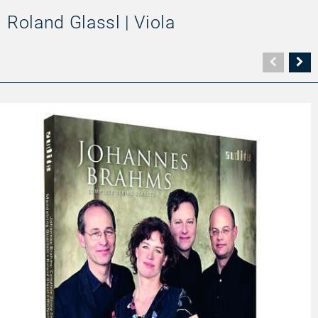
Roland Glassl | Viola
Vorher
N
Seite
Se