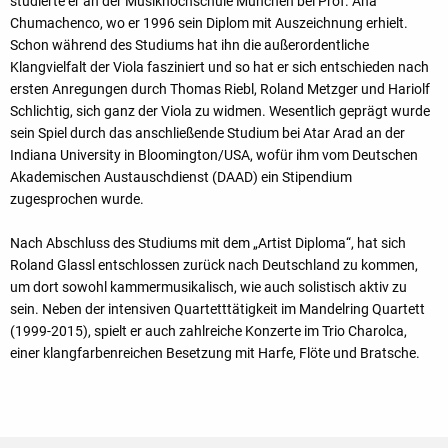
studierte er an der Musikhochschule München bei Prof. Ana
Chumachenco, wo er 1996 sein Diplom mit Auszeichnung erhielt.
Schon während des Studiums hat ihn die außerordentliche
Klangvielfalt der Viola fasziniert und so hat er sich entschieden nach
ersten Anregungen durch Thomas Riebl, Roland Metzger und Hariolf
Schlichtig, sich ganz der Viola zu widmen. Wesentlich geprägt wurde
sein Spiel durch das anschließende Studium bei Atar Arad an der
Indiana University in Bloomington/USA, wofür ihm vom Deutschen
Akademischen Austauschdienst (DAAD) ein Stipendium
zugesprochen wurde.
Nach Abschluss des Studiums mit dem „Artist Diploma“, hat sich
Roland Glassl entschlossen zurück nach Deutschland zu kommen,
um dort sowohl kammermusikalisch, wie auch solistisch aktiv zu
sein. Neben der intensiven Quartetttätigkeit im Mandelring Quartett
(1999-2015), spielt er auch zahlreiche Konzerte im Trio Charolca,
einer klangfarbenreichen Besetzung mit Harfe, Flöte und Bratsche.