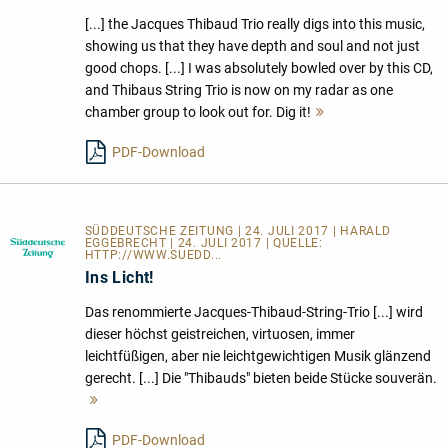
[...] the Jacques Thibaud Trio really digs into this music,
showing us that they have depth and soul and not just
good chops. [...] I was absolutely bowled over by this CD,
and Thibaus String Trio is now on my radar as one
chamber group to look out for. Dig it!
Mehr
lesen
PDF-Download
SÜDDEUTSCHE ZEITUNG | 24. JULI 2017 | HARALD
EGGEBRECHT | 24. JULI 2017 | QUELLE:
HTTP://WWW.SUEDD...
Ins Licht!
Das renommierte Jacques-Thibaud-String-Trio [...] wird
dieser höchst geistreichen, virtuosen, immer
leichtfüßigen, aber nie leichtgewichtigen Musik glänzend
gerecht. [...] Die "Thibauds" bieten beide Stücke souverän.
Mehr
lesen
PDF-Download