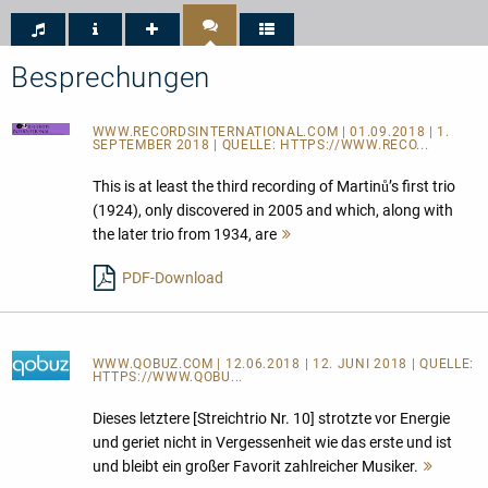
Sterne
Klassik
-
CD-
Tipp
Besprechungen
WWW.RECORDSINTERNATIONAL.COM
| 01.09.2018 | 1.
SEPTEMBER 2018 | QUELLE:
HTTPS://WWW.RECO...
This is at least the third recording of Martinů’s first trio
(1924), only discovered in 2005 and which, along with
the later trio from 1934, are
Mehr
lesen
PDF-Download
WWW.QOBUZ.COM
| 12.06.2018 | 12. JUNI 2018 | QUELLE:
HTTPS://WWW.QOBU...
Dieses letztere [Streichtrio Nr. 10] strotzte vor Energie
und geriet nicht in Vergessenheit wie das erste und ist
und bleibt ein großer Favorit zahlreicher Musiker.
Mehr