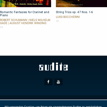
Romantic
String
Romantic Fantasies for Clarinet and
String Trios op. 47 Nos. 1-6
Fantasies
Trios
Piano
for
op.
LUIGI BOCCHERINI
Clarinet
47
ROBERT SCHUMANN | NIELS WILHELM
CD
GADE | AUGUST HENDRIK WINDING
and
Nos.
Piano
1-
CD
6
Social
Facebook
Youtube
Media
© AUDITE
Hülsenweg 7
32760 Detmold