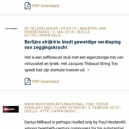
lesen
PDF-Download
DE GELDERLANDER
| 09-05-18 | MAARTEN-JAN
DONGELMANS | 9. MAI 2018 | QUELLE:
HTTPS://WWW.GELD...
Berlijns strijktrio biedt geweldige verdieping
van zeggingskracht
Het is een zelfbewust stuk met een eigenzinnige mix van
virtuositeit en lyriek. Het Jacques Thibaud String Trio
speelt hier zijn sterkste troeven uit.
Mehr
lesen
PDF-Download
WWW.MUSICWEB-INTERNATIONAL.COM | FRIDAY
FEBRUARY 2ND | CLAIRE SEYMOUR | 2. FEBRUAR 2018 |
QUELLE:
HTTP://WWW.MUSIC...
Darius Milhaud is perhaps rivalled only by Paul Hindemith
among twentieth-century composers for his substantial