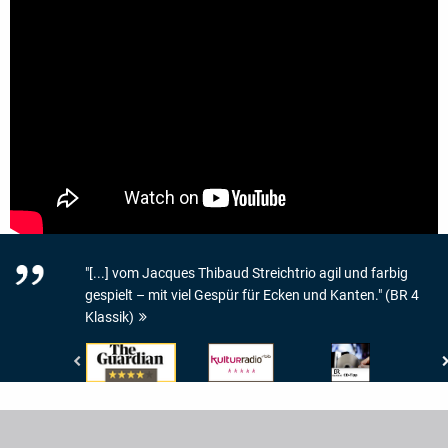
"[...] vom Jacques Thibaud Streichtrio agil und farbig
gespielt – mit viel Gespür für Ecken und Kanten." (BR 4
Klassik)
The
RBB
Bayerischer
Guardian
Kulturradio
Rundfunk
-
-
-
4/5
5/5
BR4