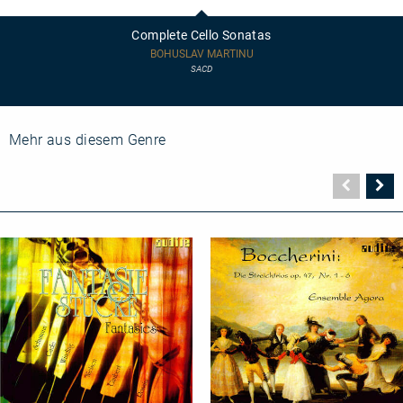
Cello
Sonatas
Complete Cello Sonatas
BOHUSLAV MARTINU
SACD
Mehr aus diesem Genre
Vorher
N
Seite
Se