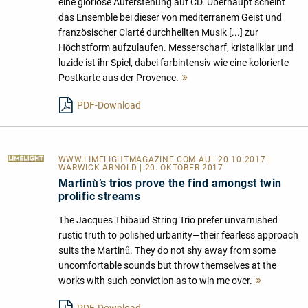
eine gloriose Auferstehung auf CD. Überhaupt scheint
das Ensemble bei dieser von mediterranem Geist und
französischer Clarté durchhellten Musik [...] zur
Höchstform aufzulaufen. Messerscharf, kristallklar und
luzide ist ihr Spiel, dabei farbintensiv wie eine kolorierte
Postkarte aus der Provence.
Mehr
lesen
PDF-Download
WWW.LIMELIGHTMAGAZINE.COM.AU
| 20.10.2017 |
WARWICK ARNOLD | 20. OKTOBER 2017
Martinů’s trios prove the find amongst twin
prolific streams
The Jacques Thibaud String Trio prefer unvarnished
rustic truth to polished urbanity—their fearless approach
suits the Martinů. They do not shy away from some
uncomfortable sounds but throw themselves at the
works with such conviction as to win me over.
Mehr
lesen