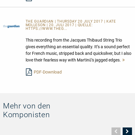
THE GUARDIAN | THURSDAY 20 JULY 2017 | KATE
MOLLESON | 20. JULI 2017 | QUELLE:
HTTPS://WWW.THEG...
This recording from the Jacques Thibaud String Trio
gives everything an essential quality. It’s a sound perfect
for French music, stripped back and quicksilver, but I also
love their fearless way with Martinů’s jagged edges.
Meh
lese
PDF-Download
Mehr von den
Komponisten
Vorher
N