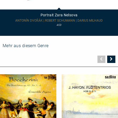
Portrait
Zara
Nelsova
Portrait Zara Nelsova
ANTONÍN DVOŘÁK | ROBERT SCHUMANN | DARIUS MILHAUD
4CD
Mehr aus diesem Genre
Vorher
N
Seite
Se