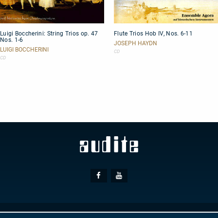
Luigi
Flute
Luigi Boccherini: String Trios op. 47
Flute Trios Hob IV, Nos. 6-11
Boccherini:
Trios
Nos. 1-6
String
Hob
JOSEPH HAYDN
Trios
IV,
LUIGI BOCCHERINI
CD
op.
Nos.
CD
47
6-
Nos.
11
1-
6
Social
Facebook
Youtube
Media
© AUDITE
Hülsenweg 7
32760 Detmold