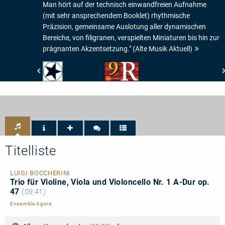
Man hört auf der technisch einwandfreien Aufnahme
(mit sehr ansprechendem Booklet) rhythmische
Präzision, gemeinsame Auslotung aller dynamischen
Bereiche, von filigranen, verspielten Miniaturen bis hin zur
prägnanten Akzentsetzung." (Alte Musik Aktuell)
Fono
Répertoire
Forum
-
-
9
Veröffentlichung
de
von
Répertoire
besonderer
interpretatorischer
Bedeutung
Titelliste
LUIGI BOCCHERINI
Trio für Violine, Viola und Violoncello Nr. 1 A-Dur op.
47
(09:41)
Ensemble Agora