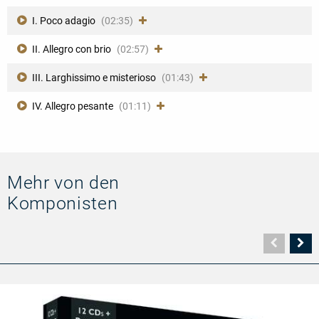
I. Poco adagio
(02:35)
II. Allegro con brio
(02:57)
III. Larghissimo e misterioso
(01:43)
IV. Allegro pesante
(01:11)
Mehr von den
Komponisten
Vorher
N
Seite
Se