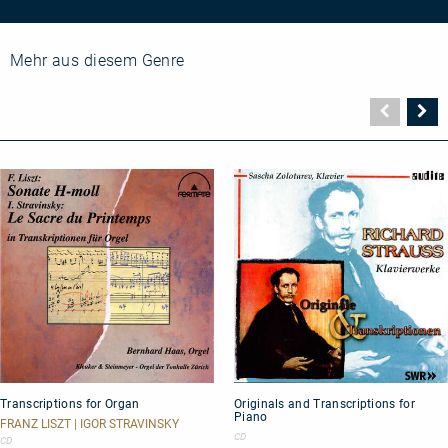
Mehr aus diesem Genre
Vorher
N
Seite
Se
Transcriptions
Originals
Transcriptions for Organ
Originals and Transcriptions for
for
and
Piano
Organ
Transcriptions
FRANZ LISZT | IGOR STRAVINSKY
for
CD
CD