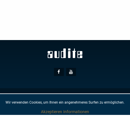
Piano
Social
Facebook
Youtube
Media
© AUDITE
Hülsenweg 7
32760 Detmold
Wir verwenden Cookies, um Ihnen ein angenehmeres Surfen zu ermöglichen.
AGB
IMPRESSUM
DATENSCHUTZ
NEWSLETTER
KONTAKT
Akzeptieren
Informationen