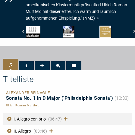
amerikanischen Klaviermusik präsentiert Ulrich Roman
Murtfeld mit dieser erfreulich warm und räumlich
aufgenommenen Einspielung." (NMZ)
Pizzicato
Bayerischer
www.highresaudio.com
-
Rundfunk
-
4/5
-
Listening
Noten
BR4
Tipp
Klassik
-
CD-
Tipp
Titelliste
ALEXANDER REINAGLE
Sonata No. 1 in D Major ('Philadelphia Sonata')
(10:33)
Ulrich Roman Murtfeld
I. Allegro con brio
(06:47)
II. Allegro
(03:46)