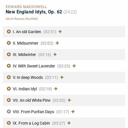
EDWARD MACDOWELL
New England Idyls, Op. 62
(24:22)
Ulrich Roman Murtfeld
I. An old Garden
(02:31)
II. Midsummer
(02:02)
III. Midwinter
(03:16)
IV. With Sweet Lavender
(02:23)
V. In deep Woods
(02:11)
VI. Indian Idyl
(02:18)
VII. An old White Pine
(02:02)
VIII. From Puritan Days
(01:17)
IX. From a Log Cabin
(03:27)