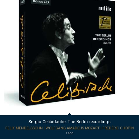
Sergiu
Celibidache:
The
Sergiu Celibidache: The Berlin recordings
Berlin
recordings
FELIX MENDELSSOHN | WOLFGANG AMADEUS MOZART | FRÉDÉRIC CHOPIN
13CD