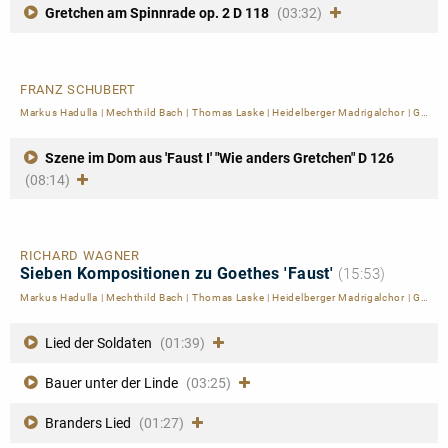
Gretchen am Spinnrade op. 2 D 118
(03:32)
FRANZ SCHUBERT
Markus Hadulla
|
Mechthild Bach
|
Thomas Laske
|
Heidelberger Madrigalchor
|
Gerald Kegelmann
Szene im Dom aus 'Faust I' "Wie anders Gretchen" D 126
(08:14)
RICHARD WAGNER
Sieben Kompositionen zu Goethes 'Faust'
(15:53)
Markus Hadulla
|
Mechthild Bach
|
Thomas Laske
|
Heidelberger Madrigalchor
|
Gerald Kegelmann
Lied der Soldaten
(01:39)
Bauer unter der Linde
(03:25)
Branders Lied
(01:27)