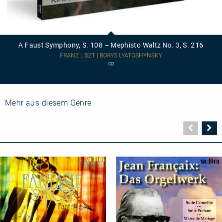
A
Faust
Symphony,
A Faust Symphony, S. 108 – Mephisto Waltz No. 3, S. 216
S.
108
FRANZ LISZT | BORYS LYATOSHYNSKY
–
CD
Mephisto
Waltz
No.
3,
S.
Mehr aus diesem Genre
216
Vorher
N
Seite
Se