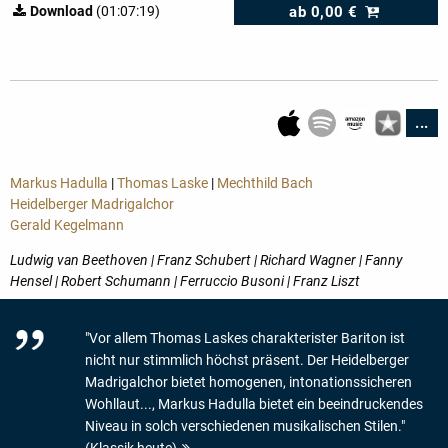
ab
0,00 €
Download
(01:07:19)
...
Markus Hadulla
|
Thomas Laske
|
Mechthild Bach
Heidelberger Madrigalchor
Gerald Kegelmann
Ludwig van Beethoven | Franz Schubert | Richard Wagner | Fanny
Hensel | Robert Schumann | Ferruccio Busoni | Franz Liszt
"Vor allem Thomas Laskes charakterister Bariton ist
nicht nur stimmlich höchst präsent. Der Heidelberger
Madrigalchor bietet homogenen, intonationssicheren
Wohllaut..., Markus Hadulla bietet ein beeindruckendes
Niveau in solch verschiedenen musikalischen Stilen."
(Klassik heute)