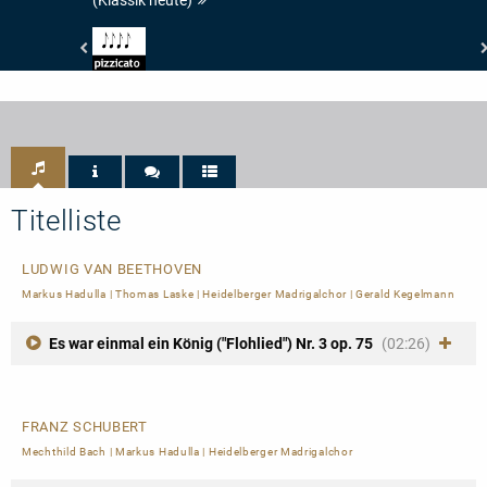
Pizzicato
-
4/5
Noten
Titelliste
LUDWIG VAN BEETHOVEN
Markus Hadulla
|
Thomas Laske
|
Heidelberger Madrigalchor
|
Gerald Kegelmann
Es war einmal ein König ("Flohlied") Nr. 3 op. 75
(02:26)
FRANZ SCHUBERT
Mechthild Bach
|
Markus Hadulla
|
Heidelberger Madrigalchor