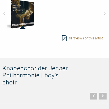
97760
-
all reviews of this artist
Franz
Liszt:
Künstlerfestzug
-
Tasso
-
Dante
Symphony
Knabenchor der Jenaer
Philharmonie | boy's
choir
Vorher
N
Seite
Se