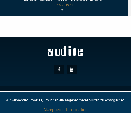
-
Tasso
FRANZ LISZT
-
CD
Dante
Symphony
Social
Facebook
Youtube
Media
© AUDITE
Hülsenweg 7
32760 Detmold
Wir verwenden Cookies, um Ihnen ein angenehmeres Surfen zu ermöglichen.
GTC
IMPRINT
PRIVACY PROTECTION
NEWSLETTER
CONTACT
Akzeptieren
Information