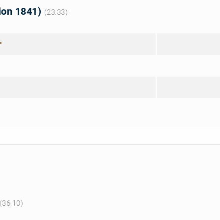
sion 1841)
(23:33)
(36:10)