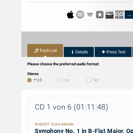
...
Track List
Details
Press Text
Please choose the preferred audio format:
Stereo
mp3
wav
flac
CD 1 von 6 (01:11:48)
ROBERT SCHUMANN
Symphony No. 1 in B-Flat Major, Op