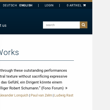
DEUTSCH
ENGLISH
search
t us
E
J
O
Works
T
Y
 through these outstanding performances
ral texture without sacrificing expressive
 das Gefühl, ein Dirigent könnte einem
lliger Robert Schumann.” (Fono Forum)
more
Alexander Lonquich
|
Paul van Zelm
|
Ludwig Rast