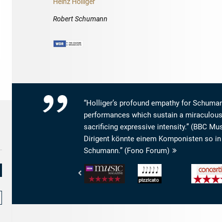
Heinz Holliger
Robert Schumann
“Holliger’s profound empathy for Schuma
performances which sustain a miraculous 
sacrificing expressive intensity.” (BBC Mu
Dirigent könnte einem Komponisten so in
Schumann.” (Fono Forum)
BBC
Pizzicato
concerti
Music
-
-
Magazine
5/5
Das
-
Noten
Konzert-
Performance:
und