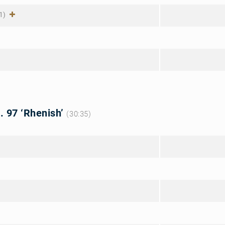
1)
. 97 ‘Rhenish’
(30:35)