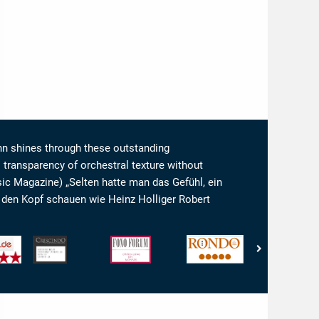
nn shines through these outstanding
transparency of orchestral texture without
sic Magazine) „Selten hatte man das Gefühl, ein
 den Kopf schauen wie Heinz Holliger Robert
Crescendo
Fono
Rondo
Crescendo
Magazine
Forum
-
Magazine
-
-
Rondo
-
Son:
Empfehlung
-
Son:
10
des
5/5
10