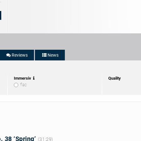
5/5
Opernmagaz
Stars
-
5/5
Sterne
Reviews
News
Immersiv
Quality
flac
. 38 ‘Spring’
(31:29)