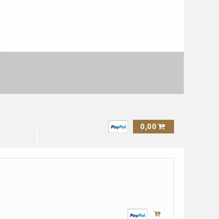
in
Livret:
Monats
Livret:
10
_
10
Répertoire:
ROT
Répertoire:
9
10
Interpretation:
Interpretation:
10
10
0,00