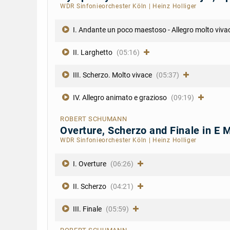
WDR Sinfonieorchester Köln
|
Heinz Holliger
I. Andante un poco maestoso - Allegro molto viva
II. Larghetto
(05:16)
III. Scherzo. Molto vivace
(05:37)
IV. Allegro animato e grazioso
(09:19)
ROBERT SCHUMANN
Overture, Scherzo and Finale in E 
WDR Sinfonieorchester Köln
|
Heinz Holliger
I. Overture
(06:26)
II. Scherzo
(04:21)
III. Finale
(05:59)