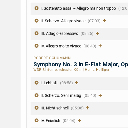
I. Sostenuto assai – Allegro ma non troppo
(12:0
II. Scherzo. Allegro vivace
(07:03)
III. Adagio espressivo
(08:26)
IV. Allegro molto vivace
(08:40)
ROBERT SCHUMANN
Symphony No. 3 in E-Flat Major, Op
WDR Sinfonieorchester Köln
|
Heinz Holliger
I. Lebhaft
(08:58)
II. Scherzo. Sehr mäßig
(05:40)
III. Nicht schnell
(05:08)
IV. Feierlich
(05:04)