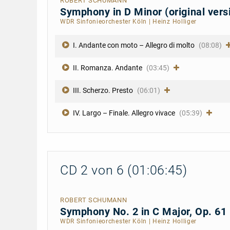
ROBERT SCHUMANN
Symphony in D Minor (original ver
WDR Sinfonieorchester Köln
|
Heinz Holliger
I. Andante con moto – Allegro di molto
(08:08)
II. Romanza. Andante
(03:45)
III. Scherzo. Presto
(06:01)
IV. Largo – Finale. Allegro vivace
(05:39)
CD 2 von 6 (01:06:45)
ROBERT SCHUMANN
Symphony No. 2 in C Major, Op. 61
WDR Sinfonieorchester Köln
|
Heinz Holliger