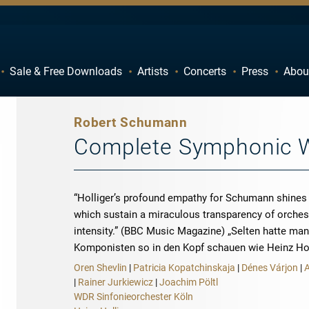
Sale & Free Downloads
Artists
Concerts
Press
Abou
C
D
H
I
Robert Schumann
M
N
Complete Symphonic 
R
S
W
X
“Holliger’s profound empathy for Schumann shines
which sustain a miraculous transparency of orchest
intensity.” (BBC Music Magazine) „Selten hatte man
Komponisten so in den Kopf schauen wie Heinz Ho
Oren Shevlin
|
Patricia Kopatchinskaja
|
Dénes Várjon
|
|
Rainer Jurkiewicz
|
Joachim Pöltl
WDR Sinfonieorchester Köln