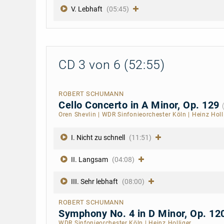
V. Lebhaft
(05:45)
CD 3 von 6 (52:55)
ROBERT SCHUMANN
Cello Concerto in A Minor, Op. 129
Oren Shevlin
|
WDR Sinfonieorchester Köln
|
Heinz Holl
I. Nicht zu schnell
(11:51)
II. Langsam
(04:08)
III. Sehr lebhaft
(08:00)
ROBERT SCHUMANN
Symphony No. 4 in D Minor, Op. 12
WDR Sinfonieorchester Köln
|
Heinz Holliger