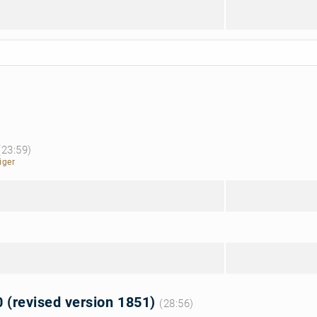
(23:59)
iger
0 (revised version 1851)
(28:56)