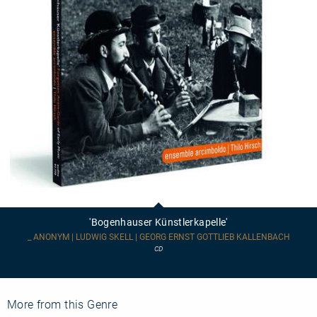
'Bogenhauser
Künstlerkapelle'
'Bogenhauser Künstlerkapelle'
_ ANONYM | LUDWIG SKELL | GEORG ERNST GOTTLIEB KALLENBACH
CD
More from this Genre