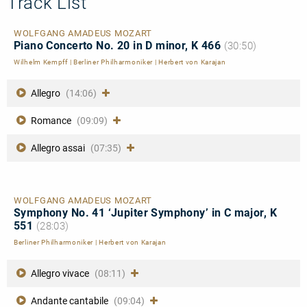
Track List
WOLFGANG AMADEUS MOZART
Piano Concerto No. 20 in D minor, K 466
(30:50)
Wilhelm Kempff
|
Berliner Philharmoniker
|
Herbert von Karajan
Allegro
(14:06)
Romance
(09:09)
Allegro assai
(07:35)
WOLFGANG AMADEUS MOZART
Symphony No. 41 ‘Jupiter Symphony’ in C major, K
551
(28:03)
Berliner Philharmoniker
|
Herbert von Karajan
Allegro vivace
(08:11)
Andante cantabile
(09:04)