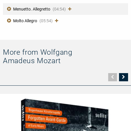
Menuetto. Allegretto
(04:54)
Molto Allegro
(05:54)
More from Wolfgang
Amadeus Mozart
Vorher
N
Seite
Se