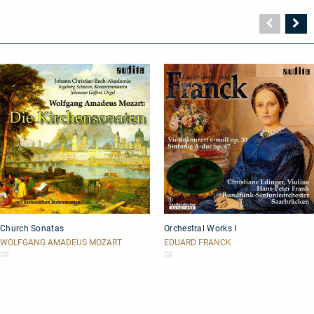
Vorher
N
Seite
Se
Church
Orchestral
Church Sonatas
Orchestral Works I
Sonatas
Works
I
WOLFGANG AMADEUS MOZART
EDUARD FRANCK
CD
CD