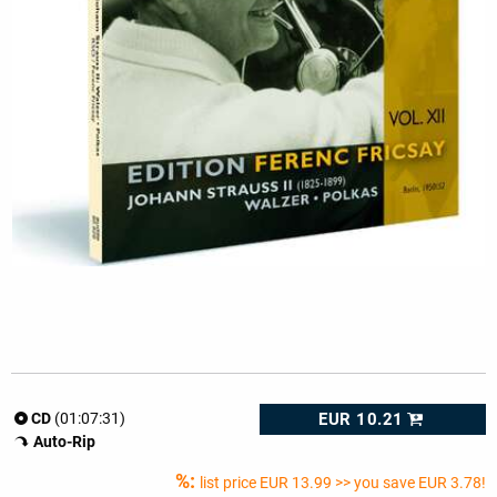
EUR 10.21
CD
(01:07:31)
Auto-Rip
%:
list price
EUR 13.99
>> you save EUR 3.78!