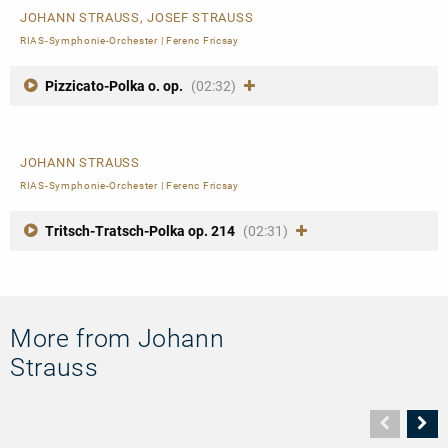
JOHANN STRAUSS, JOSEF STRAUSS
RIAS-Symphonie-Orchester
|
Ferenc Fricsay
Pizzicato-Polka o. op.
(02:32)
JOHANN STRAUSS
RIAS-Symphonie-Orchester
|
Ferenc Fricsay
Tritsch-Tratsch-Polka op. 214
(02:31)
More from Johann
Strauss
Vorher
N
Seite
Se