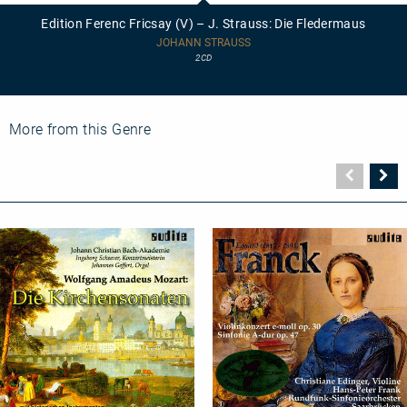
Fricsay
Edition Ferenc Fricsay (V) – J. Strauss: Die Fledermaus
(V)
–
JOHANN STRAUSS
J.
2CD
Strauss:
Die
Fledermaus
More from this Genre
Vorher
N
Seite
Se