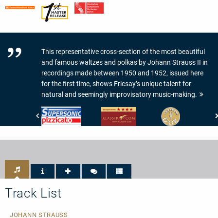
This representative cross-section of the most beautiful
and famous waltzes and polkas by Johann Strauss II in
recordings made between 1950 and 1952, issued here
for the first time, shows Fricsay’s unique talent for
natural and seemingly improvisatory music-making.
Pizzicato
klassik.com
Diapason
-
-
-
Supersonic
Interpretation:
Diapason
4/5
d'Or
Sternen
Track List
JOHANN STRAUSS