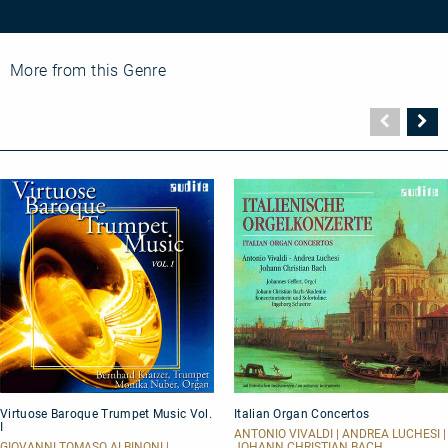
More from this Genre
Vorher
N
Seite
Se
Virtuose
Italian
Virtuose Baroque Trumpet Music Vol.
Italian Organ Concertos
Baroque
Organ
I
Trumpet
Concertos
ANTONIO VIVALDI | ANDREA LUCHESI |
Music
GIOVANNI TOMASO ALBINONI |
JOHANN CHRISTIAN BACH