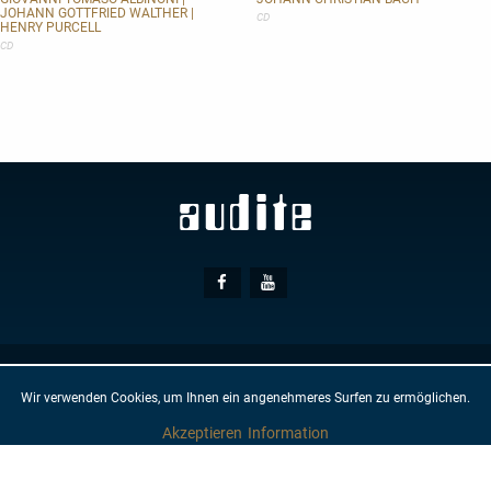
JOHANN GOTTFRIED WALTHER |
Vol.
CD
HENRY PURCELL
I
CD
Social
Facebook
Youtube
Media
© AUDITE
Hülsenweg 7
32760 Detmold
Wir verwenden Cookies, um Ihnen ein angenehmeres Surfen zu ermöglichen.
GTC
IMPRINT
PRIVACY PROTECTION
NEWSLETTER
CONTACT
Akzeptieren
Information