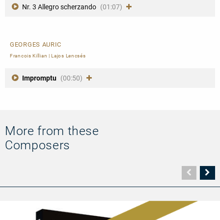
Nr. 3 Allegro scherzando
(01:07)
GEORGES AURIC
Francois Killian
|
Lajos Lencsés
Impromptu
(00:50)
More from these
Composers
Vorher
N
Seite
Se