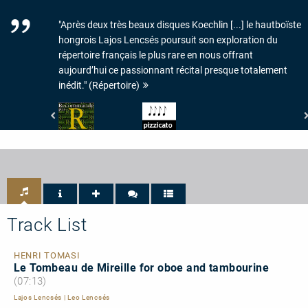
"Après deux très beaux disques Koechlin [...] le hautboïste
hongrois Lajos Lencsés poursuit son exploration du
répertoire français le plus rare en nous offrant
aujourd’hui ce passionnant récital presque totalement
inédit." (Répertoire)
Répertoire
Pizzicato
-
-
Récommandé
4/5
par
Noten
Répertoire
Track List
HENRI TOMASI
Le Tombeau de Mireille for oboe and tambourine
(07:13)
Lajos Lencsés
|
Leo Lencsés