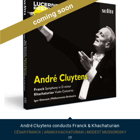
André
Cluytens
conducts
André Cluytens conducts Franck & Khachaturian
Franck
&
CÉSAR FRANCK | ARAM KHACHATURIAN | MODEST MUSSORGSKY
Khachaturian
CD