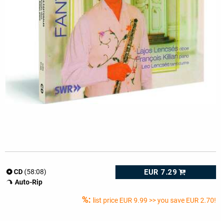
EUR 7.29
CD
(58:08)
Auto-Rip
%:
list price
EUR 9.99
>> you save EUR 2.70!