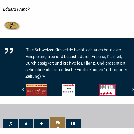
Eduard Franck
"Das Schweizer Klaviertrio bleibt sich auch bei dieser
Einspielung treu und besticht durch Frische, Klarheit,
Durchlässigkeit und kraftvolle Brillanz. Und präsentiert
sehr lohnende romantische Entdeckungen." (Thurgauer
Zeitung)
klassik.com
Ensemble
Fono
-
-
Forum
Repertoirewert:
Magazin
-
5/5
für
Musik:
Sternen
Kammermusik
4/5
-
Sternen
Klang:
5/5