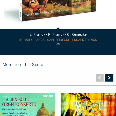
E.
Franck
-
E. Franck - R. Franck - C. Reinecke
R.
Franck
RICHARD FRANCK | CARL REINECKE | EDUARD FRANCK
-
CD
C.
Reinecke
More from this Genre
Vorher
N
Seite
Se