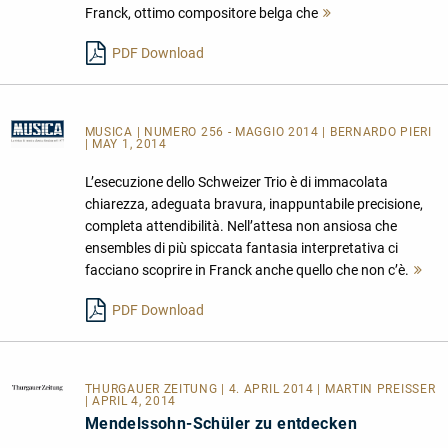
Franck, ottimo compositore belga che
Mehr
lesen
PDF Download
MUSICA
| NUMERO 256 - MAGGIO 2014 | BERNARDO PIERI
| MAY 1, 2014
L’esecuzione dello Schweizer Trio è di immacolata
chiarezza, adeguata bravura, inappuntabile precisione,
completa attendibilità. Nell’attesa non ansiosa che
ensembles di più spiccata fantasia interpretativa ci
facciano scoprire in Franck anche quello che non c’è.
Me
les
PDF Download
THURGAUER ZEITUNG
| 4. APRIL 2014 | MARTIN PREISSER
| APRIL 4, 2014
Mendelssohn-Schüler zu entdecken