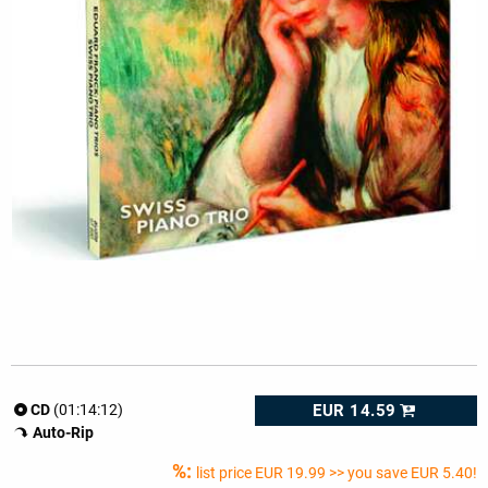
EUR 14.59
CD
(01:14:12)
Auto-Rip
%:
list price
EUR 19.99
>> you save EUR 5.40!