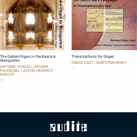
The
Transcriptions
The Gabler-Organ in the Basilica
Transcriptions for Organ
Gabler-
for
Weingarten
Organ
Organ
FRANZ LISZT | IGOR STRAVINSKY
in
ANTONIO VIVALDI | JOHANN
CD
PACHELBEL | JUSTIN HEINRICH
the
KNECHT
Basilica
CD
Weingarten