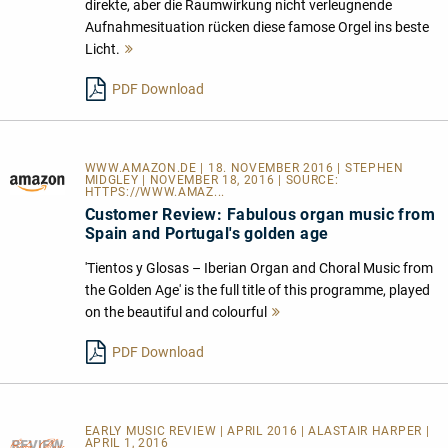
direkte, aber die Raumwirkung nicht verleugnende
Aufnahmesituation rücken diese famose Orgel ins beste
Licht.
Mehr
lesen
PDF Download
WWW.AMAZON.DE | 18. NOVEMBER 2016 | STEPHEN
MIDGLEY | NOVEMBER 18, 2016 | SOURCE:
HTTPS://WWW.AMAZ...
Customer Review: Fabulous organ music from
Spain and Portugal's golden age
'Tientos y Glosas – Iberian Organ and Choral Music from
the Golden Age' is the full title of this programme, played
on the beautiful and colourful
Mehr
lesen
PDF Download
EARLY MUSIC REVIEW | APRIL 2016 | ALASTAIR HARPER |
APRIL 1, 2016