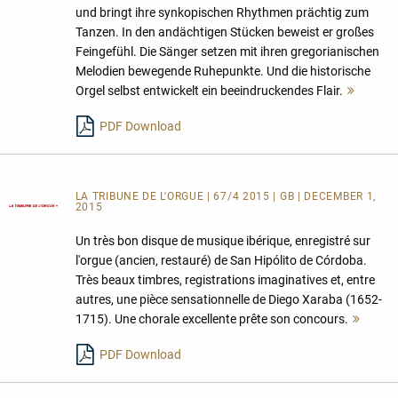
und bringt ihre synkopischen Rhythmen prächtig zum
Tanzen. In den andächtigen Stücken beweist er großes
Feingefühl. Die Sänger setzen mit ihren gregorianischen
Melodien bewegende Ruhepunkte. Und die historische
Orgel selbst entwickelt ein beeindruckendes Flair.
Mehr
lesen
PDF Download
LA TRIBUNE DE L'ORGUE | 67/4 2015 | GB | DECEMBER 1,
2015
Un très bon disque de musique ibérique, enregistré sur
l'orgue (ancien, restauré) de San Hipólito de Córdoba.
Très beaux timbres, registrations imaginatives et, entre
autres, une pièce sensationnelle de Diego Xaraba (1652-
1715). Une chorale excellente prête son concours.
Mehr
lesen
PDF Download