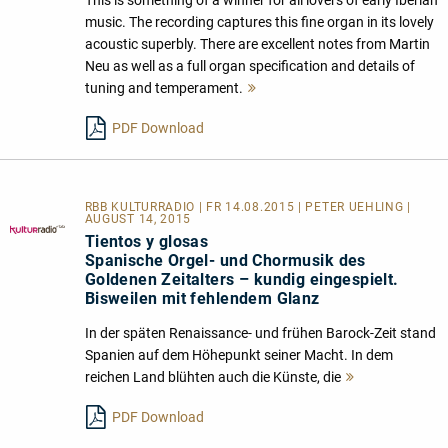
This is something of a winner for all lovers of early Iberian
music. The recording captures this fine organ in its lovely
acoustic superbly. There are excellent notes from Martin
Neu as well as a full organ specification and details of
tuning and temperament.
Mehr
lesen
PDF Download
RBB KULTURRADIO | FR 14.08.2015 | PETER UEHLING |
AUGUST 14, 2015
Tientos y glosas
Spanische Orgel- und Chormusik des
Goldenen Zeitalters – kundig eingespielt.
Bisweilen mit fehlendem Glanz
In der späten Renaissance- und frühen Barock-Zeit stand
Spanien auf dem Höhepunkt seiner Macht. In dem
reichen Land blühten auch die Künste, die
Mehr
lesen
PDF Download