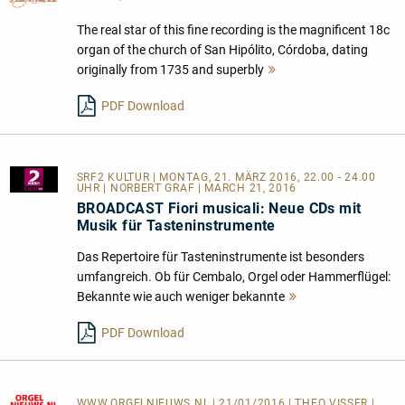
The real star of this fine recording is the magnificent 18c
organ of the church of San Hipólito, Córdoba, dating
originally from 1735 and superbly
Mehr
lesen
PDF Download
SRF2 KULTUR
| MONTAG, 21. MÄRZ 2016, 22.00 - 24.00
UHR | NORBERT GRAF | MARCH 21, 2016
BROADCAST Fiori musicali: Neue CDs mit
Musik für Tasteninstrumente
Das Repertoire für Tasteninstrumente ist besonders
umfangreich. Ob für Cembalo, Orgel oder Hammerflügel:
Bekannte wie auch weniger bekannte
Mehr
lesen
PDF Download
WWW.ORGELNIEUWS.NL
| 21/01/2016 | THEO VISSER |