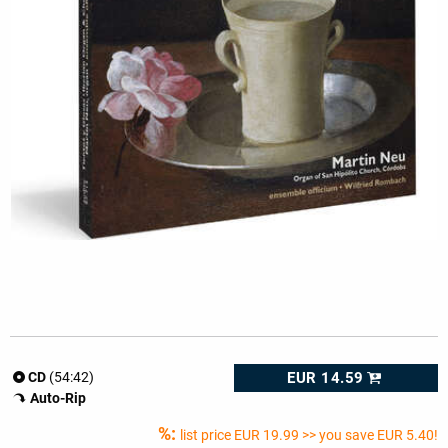
EUR 14.59
CD
(54:42)
Auto-Rip
%:
list price
EUR 19.99
>> you save EUR 5.40!