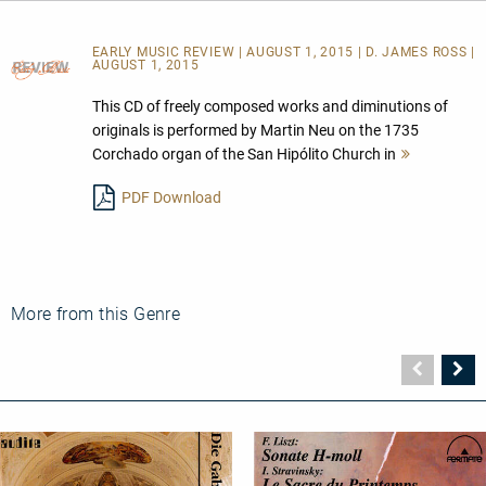
EARLY MUSIC REVIEW | AUGUST 1, 2015 | D. JAMES ROSS |
AUGUST 1, 2015
This CD of freely composed works and diminutions of
originals is performed by Martin Neu on the 1735
Corchado organ of the San Hipólito Church in
Mehr
lesen
PDF Download
More from this Genre
Vorher
N
Seite
Se