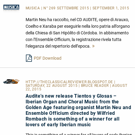
MUSICA
| N° 269 SETTEMBRE 2015 | SEPTEMBER 1, 2015
Martin Neu ha raccolto, nel CD AUDITE, opere di Arauxo,
Coelho e Xaraba per eseguirle nella loro patria all’organo
della Chiesa di San Hipòlito di Còrdoba. In abbinamento
con l’Ensemble Officium, la registrazione rivela tutta
l’eleganza del repertorio dell’epoca.
Mehr
lesen
PDF Download
HTTP://THECLASSICALREVIEWER.BLOGSPOT.DE
|
SATURDAY, 22 AUGUST 2015 | BRUCE READER | AUGUST
22, 2015
Audite’s new release Tientos y Glosas –
Iberian Organ and Choral Music from the
Golden Age featuring organist Martin Neu and
Ensemble Officium directed by Wilfried
Rombach is something of a winner for all
lovers of early Iberian music