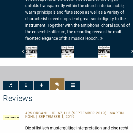
unfolds transparently within the church interior; noble,
warm prinicipals and flute stops as well as a variety of
characteristic reed stops lend great sonic dignity to the
instrument. Together with the antiphonal choral sound of
the ensemble officium, the recording reveals the multi-
facetted elegance of this musical epoch.
Early
Early
Early
Music
Music
Music
Review
Review
Review
-
-
-
Performance
Sound
Booklet
5/5
5/5
5/5
Sterne
Sterne
Sterne
Reviews
ARS ORGANI | JG. 67, H.3 (SEPTEMBER 2019) | MARTIN
KÖHL | SEPTEMBER 1, 2019
Die stilistisch mustergültige Interpretation und eine recht