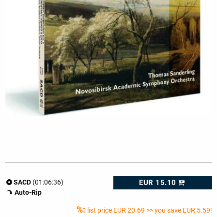
EUR 15.10
SACD
(01:06:36)
Auto-Rip
%:
list price
EUR 20.69
>> you save EUR 5.59!