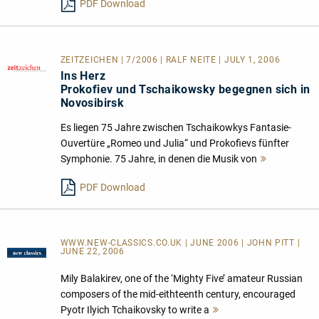
PDF Download
ZEITZEICHEN | 7/2006 | RALF NEITE | JULY 1, 2006
Ins Herz
Prokofiev und Tschaikowsky begegnen sich in
Novosibirsk
Es liegen 75 Jahre zwischen Tschaikowkys Fantasie-
Ouvertüre „Romeo und Julia“ und Prokofievs fünfter
Symphonie. 75 Jahre, in denen die Musik von
Mehr
lesen
PDF Download
WWW.NEW-CLASSICS.CO.UK | JUNE 2006 | JOHN PITT |
JUNE 22, 2006
Mily Balakirev, one of the ‘Mighty Five’ amateur Russian
composers of the mid-eithteenth century, encouraged
Pyotr Ilyich Tchaikovsky to write a
Mehr