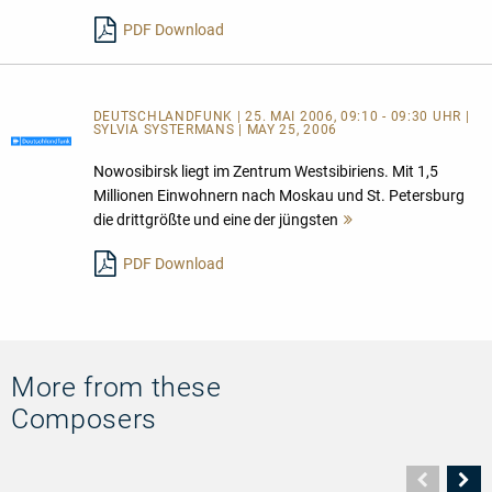
lesen
PDF Download
DEUTSCHLANDFUNK | 25. MAI 2006, 09:10 - 09:30 UHR |
SYLVIA SYSTERMANS | MAY 25, 2006
Nowosibirsk liegt im Zentrum Westsibiriens. Mit 1,5
Millionen Einwohnern nach Moskau und St. Petersburg
die drittgrößte und eine der jüngsten
Mehr
lesen
PDF Download
More from these
Composers
Vorher
N