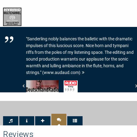
"Sanderling nobly balances the balletic with the dramatic
impulses of this luscious score. Nice horn and tympani
riffs from the poles of my listening space. The editing and
sound production warrants our applause for the sonic
warmth and lulling ambiance in the flute, horns, and
strings." (www.audaud.com)
DeutschlandRadio
Audio
-
-
Die
Klang:
neue
4/5
Platte
Ohren
Reviews