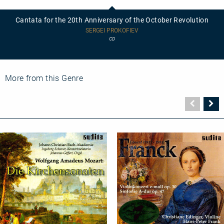
for
the
Cantata for the 20th Anniversary of the October Revolution
20th
Anniversary
SERGEI PROKOFIEV
of
CD
the
October
Revolution
More from this Genre
Vorher
N
Seite
Se