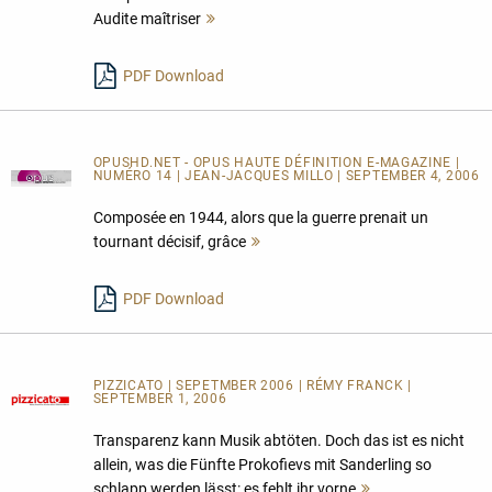
Audite maîtriser
Mehr
lesen
PDF Download
OPUSHD.NET - OPUS HAUTE DÉFINITION E-MAGAZINE |
NUMÉRO 14 | JEAN-JACQUES MILLO | SEPTEMBER 4, 2006
Composée en 1944, alors que la guerre prenait un
tournant décisif, grâce
Mehr
lesen
PDF Download
PIZZICATO | SEPETMBER 2006 | RÉMY FRANCK |
SEPTEMBER 1, 2006
Transparenz kann Musik abtöten. Doch das ist es nicht
allein, was die Fünfte Prokofievs mit Sanderling so
schlapp werden lässt: es fehlt ihr vorne
Mehr