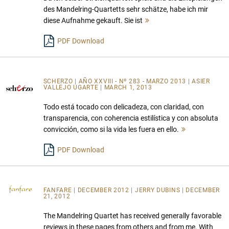
des Mandelring-Quartetts sehr schätze, habe ich mir
diese Aufnahme gekauft. Sie ist
Mehr
lesen
PDF Download
SCHERZO | AÑO XXVIII - Nº 283 - MARZO 2013 | ASIER
VALLEJO UGARTE | MARCH 1, 2013
Todo está tocado con delicadeza, con claridad, con
transparencia, con coherencia estilística y con absoluta
convicción, como si la vida les fuera en ello.
Mehr
lesen
PDF Download
FANFARE
| DECEMBER 2012 | JERRY DUBINS | DECEMBER
21, 2012
The Mandelring Quartet has received generally favorable
reviews in these pages from others and from me. With