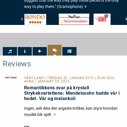
suggest that the way they play these pieces is the only
way to play them." (Gramophone)
Rondo
www.arkivmusic.com
International
-
-
Classical
Rondo
Arkivmusic_recommendation
Music
-
Awards
5/5
-
ICMA
-
Nomination
2013
Reviews
VÅRT LAND
| TIRSDAG 20. JANUAR 2015 | OLAV EGIL
AUNE | JANUARY 20, 2015
Romantikkens svar på krystall
Strykekvartettene: Mendelssohn hadde vår i
hodet. Vår og melankoli
Ingen, selv ikke den argeste kritiker, kan styre hvordan
musikk blir spilt.
Mehr
lesen