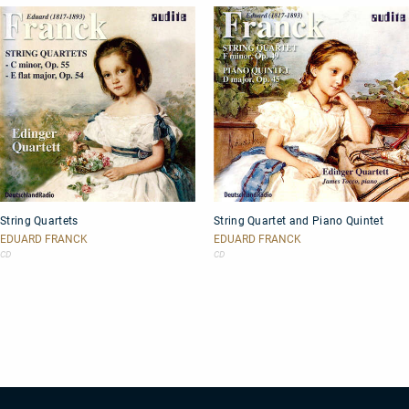
String
String
String Quartets
String Quartet and Piano Quintet
Quartets
Quartet
and
EDUARD FRANCK
EDUARD FRANCK
Piano
CD
CD
Quintet