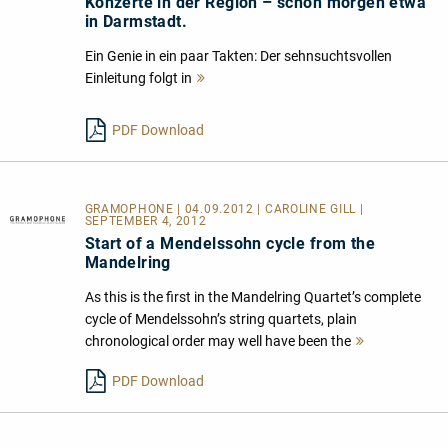
Konzerte in der Region – schon morgen etwa
in Darmstadt.
Ein Genie in ein paar Takten: Der sehnsuchtsvollen
Einleitung folgt in
Mehr
lesen
PDF Download
GRAMOPHONE | 04.09.2012 | CAROLINE GILL |
SEPTEMBER 4, 2012
Start of a Mendelssohn cycle from the
Mandelring
As this is the first in the Mandelring Quartet’s complete
cycle of Mendelssohn’s string quartets, plain
chronological order may well have been the
Mehr
lesen
PDF Download