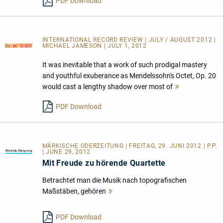
PDF Download
INTERNATIONAL RECORD REVIEW | JULY / AUGUST 2012 |
MICHAEL JAMESON | JULY 1, 2012
It was inevitable that a work of such prodigal mastery
and youthful exuberance as Mendelssohn's Octet, Op. 20
would cast a lengthy shadow over most of
Mehr
lesen
PDF Download
MÄRKISCHE ODERZEITUNG | FREITAG, 29. JUNI 2012 | P.P.
| JUNE 29, 2012
Mit Freude zu hörende Quartette
Betrachtet man die Musik nach topografischen
Maßstäben, gehören
Mehr
lesen
PDF Download