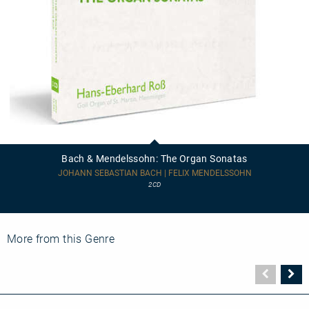
Bach
&
Mendelssohn:
Bach & Mendelssohn: The Organ Sonatas
The
Organ
JOHANN SEBASTIAN BACH | FELIX MENDELSSOHN
Sonatas
2CD
More from this Genre
Vorher
N
Seite
Se