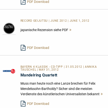
PDF Download
RECORD GEIJUTSU | JUNE 2012 | JUNE 1, 2012
japanische Rezension siehe PDF
Mehr
lesen
PDF Download
BAYERN 4 KLASSIK - CD-TIPP | 31.05.2012 | ANNIKA
TÄUSCHEL | MAY 31, 2012
Mandelring Quartett
Muss man heute noch eine Lanze brechen für Felix
Mendelssohn-Bartholdy? Sicher sind die meisten
Verdienste des künstlerischen Universalisten bekannt
M
le
PDF Download