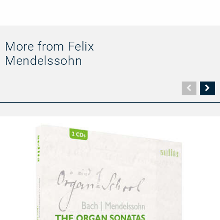
More from Felix
Mendelssohn
Vorher
N
Seite
Se