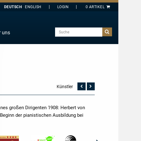
DEUTSCH
ENGLISH
Suche
r uns
E
J
O
T
Y
Künstler
Vorherige
Nächste
Seite
Seite
nes großen Dirigenten 1908: Herbert von
 Beginn der pianistischen Ausbildung bei