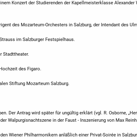
n einem Konzert der Studierenden der Kapellmeisterklasse Alexander
Dirigent des Mozarteum-Orchesters in Salzburg, der Intendant des Ul
. Strauss im Salzburger Festspielhaus.
 Stadttheater.
Hochzeit des Figaro.
nalen Stiftung Mozarteum Salzburg.
en. Der Antrag wird später für ungültig erklärt (vgl. R. Osborne, „H
t der Walpurgisnachtszene in der Faust - Inszenierung von Max Reinh
 den Wiener Philharmonikern anläßlich einer Privat-Soirée in Salzb