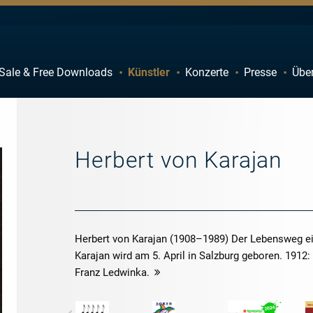
Sale & Free Downloads
Künstler
Konzerte
Presse
Übe
C
D
H
I
M
N
Herbert von Karajan
R
S
W
X
Herbert von Karajan (1908–1989) Der Lebensweg ei
Karajan wird am 5. April in Salzburg geboren. 1912:
Franz Ledwinka.