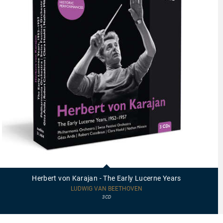
21464
-
Herbert
Herbert von Karajan - The Early Lucerne Years
von
Karajan
LUDWIG VAN BEETHOVEN
-
3CD
The
Early
Lucerne