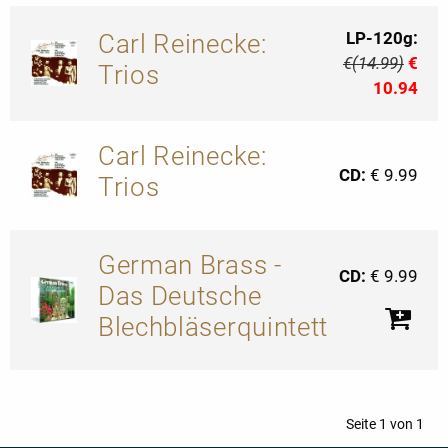
LP-120g:
Carl Reinecke:
€(14.99)
€
Trios
10.94
Carl Reinecke:
CD:
€ 9.99
Trios
German Brass -
CD:
€ 9.99
Das Deutsche
Blechbläserquintett
Seite 1 von 1