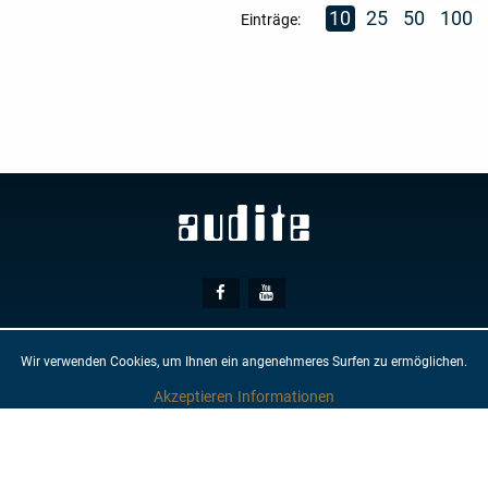
10
25
50
100
Einträge:
Social
Facebook
Youtube
Media
Wir verwenden Cookies, um Ihnen ein angenehmeres Surfen zu ermöglichen.
© AUDITE
Hülsenweg 7
32760 Detmold
Akzeptieren
Informationen