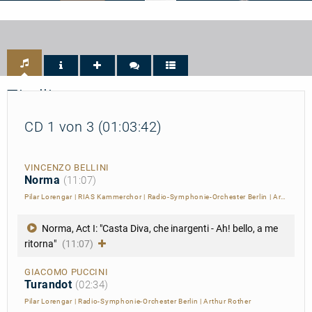
RBB
Opera
Diapason
Kulturradio
-
-
-
Disc
5
5/5
of
de
the
Diapason
Month
Titelliste
CD 1 von 3 (01:03:42)
VINCENZO BELLINI
Norma
(11:07)
Pilar Lorengar
|
RIAS Kammerchor
|
Radio-Symphonie-Orchester Berlin
|
Arthur Rother
Norma, Act I: "Casta Diva, che inargenti - Ah! bello, a me
ritorna"
(11:07)
GIACOMO PUCCINI
Turandot
(02:34)
Pilar Lorengar
|
Radio-Symphonie-Orchester Berlin
|
Arthur Rother