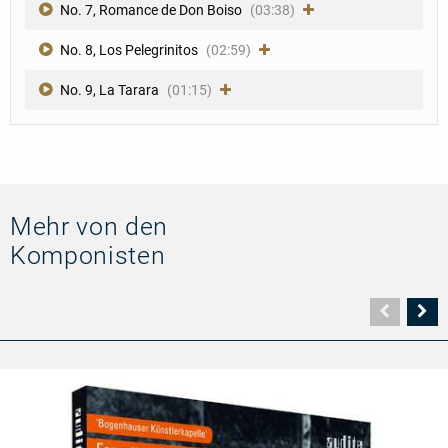
No. 7, Romance de Don Boiso
(03:38)
No. 8, Los Pelegrinitos
(02:59)
No. 9, La Tarara
(01:15)
Mehr von den
Komponisten
Vorher
N
Seite
Se