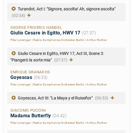
Turandot, Act I: "Signore, ascolta! Ah, signore ascolta"
(02:34)
GEORGE FRIDERIC HANDEL
Giulio Cesare in Egitto, HWV 17
(07:37)
Pilar Lorengar
|
Radio-Symphonie-Orchester Berlin
|
Arthur Rother
Giulio Cesare in Egitto, HWV 17, Act III, Scene 3:
"Piangerò la sorte mia"
(07:37)
ENRIQUE GRANADOS
Goyescas
(06:33)
Pilar Lorengar
|
Radio-Symphonie-Orchester Berlin
|
Arthur Rother
Goyescas, Act III: "La Maya y el Ruiseñor"
(06:33)
GIACOMO PUCCINI
Madama Butterfly
(04:42)
Pilar Lorengar
|
Radio-Symphonie-Orchester Berlin
|
Arthur Rother