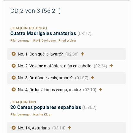
CD 2 von 3 (56:21)
JOAQUÍN RODRIGO
Cuatro Madrigales amatorias
(08:17)
Pilar Lorengar
|
RIAS-Orchester
|
Fried Walter
No. 1, Con qué la lavaré?
(02:36)
No. 2, Vos me matásteis, niña en cabello
(02:24)
No. 3, De dónde venis, amore?
(01:07)
No. 4, De los álamos vengo, madre
(02:10)
JOAQUÍN NIN
20 Cantos populares españolas
(05:02)
Pilar Lorengar
|
Hertha Klust
No. 14, Asturiana
(03:14)