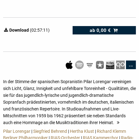
ab
0,00 €
Download
(02:57:11)
...
In der Stimme der spanischen Sopranistin Pilar Lorengar vereinigen
sich Licht, Glanz, Innigkeit und unfehlbare Tonreinheit - Qualitäten, die
sie für das jugendlich-lyrische und jugendlich-dramatische
Sopranfach prädestinierten, vornehmlich im deutschen, italienischen
und französischen Repertoire. In Studioaufnahmen und Live-
Mitschnitten von 1959 bis 1962 präsentiert sie neben Standards
auch eine Hommage an die Musiktraditionen ihrer Heimat.
mehr
Pilar Lorengar
|
Siegfried Behrend
|
Hertha Klust
|
Richard Klemm
Berliner Philharmoniker
|
RIAS-Orchester
|
RIAS Kammerchor
|
Radio-