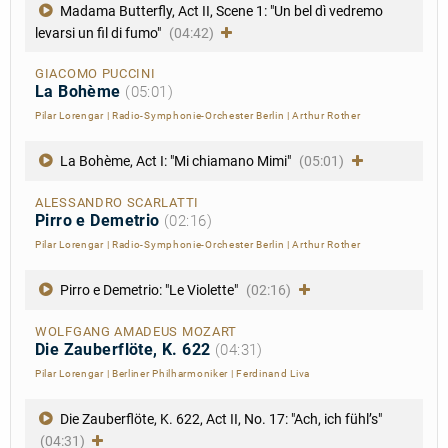
Madama Butterfly, Act II, Scene 1: "Un bel dì vedremo
levarsi un fil di fumo"
(04:42)
GIACOMO PUCCINI
La Bohème
(05:01)
Pilar Lorengar
|
Radio-Symphonie-Orchester Berlin
|
Arthur Rother
La Bohème, Act I: "Mi chiamano Mimi"
(05:01)
ALESSANDRO SCARLATTI
Pirro e Demetrio
(02:16)
Pilar Lorengar
|
Radio-Symphonie-Orchester Berlin
|
Arthur Rother
Pirro e Demetrio: "Le Violette"
(02:16)
WOLFGANG AMADEUS MOZART
Die Zauberflöte, K. 622
(04:31)
Pilar Lorengar
|
Berliner Philharmoniker
|
Ferdinand Liva
Die Zauberflöte, K. 622, Act II, No. 17: "Ach, ich fühl’s"
(04:31)