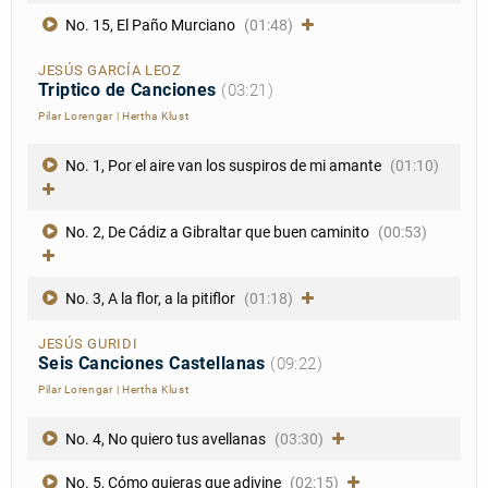
No. 15, El Paño Murciano
(01:48)
JESÚS GARCÍA LEOZ
Triptico de Canciones
(03:21)
Pilar Lorengar
|
Hertha Klust
No. 1, Por el aire van los suspiros de mi amante
(01:10)
No. 2, De Cádiz a Gibraltar que buen caminito
(00:53)
No. 3, A la flor, a la pitiflor
(01:18)
JESÚS GURIDI
Seis Canciones Castellanas
(09:22)
Pilar Lorengar
|
Hertha Klust
No. 4, No quiero tus avellanas
(03:30)
No. 5, Cómo quieras que adivine
(02:15)