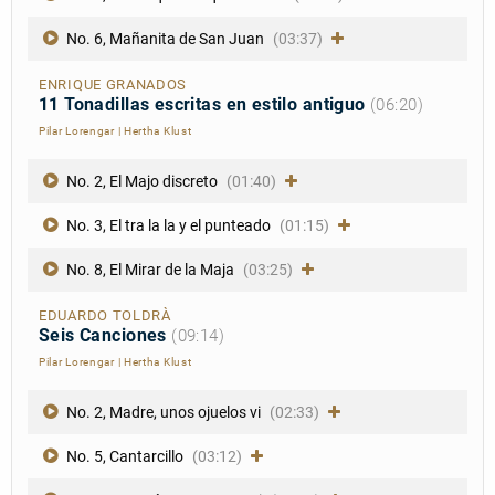
No. 6, Mañanita de San Juan
(03:37)
ENRIQUE GRANADOS
11 Tonadillas escritas en estilo antiguo
(06:20)
Pilar Lorengar
|
Hertha Klust
No. 2, El Majo discreto
(01:40)
No. 3, El tra la la y el punteado
(01:15)
No. 8, El Mirar de la Maja
(03:25)
EDUARDO TOLDRÀ
Seis Canciones
(09:14)
Pilar Lorengar
|
Hertha Klust
No. 2, Madre, unos ojuelos vi
(02:33)
No. 5, Cantarcillo
(03:12)