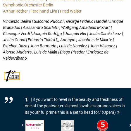
Symphonie-Orchester Berlin
Arthur Rother
|
Ferdinand Liva
|
Fried Walter
Vincenzo Bellini | Giacomo Puccini | George Frideric Handel | Enrique
Granados | Alessandro Scarlatti | Wolfgang Amadeus Mozart |
Giuseppe Verdi | Joaquín Rodrigo | Joaquín Nin | Jesús García Leoz |
Jesús Guridi | Eduardo Toldrà | _ Anonym | Jacobus de Milarte |
Esteban Daza | Juan Bermudo | Luis de Narváez | Juan Vásquez |
Alonso Mudarra | Luis de Milán | Diego Pisador | Enríquez de
Valderrábano
"[...] if you want to revel in the beauty and freshness of
one of the postwar era’s most lovable soprano voices in
its youthful prime, this is a set to head for." (Opera)