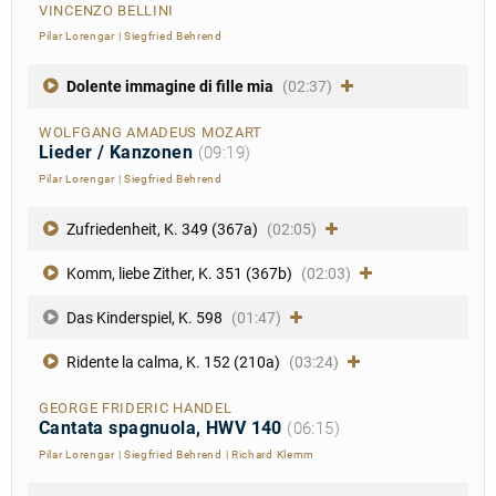
VINCENZO BELLINI
Pilar Lorengar
|
Siegfried Behrend
Dolente immagine di fille mia
(02:37)
WOLFGANG AMADEUS MOZART
Lieder / Kanzonen
(09:19)
Pilar Lorengar
|
Siegfried Behrend
Zufriedenheit, K. 349 (367a)
(02:05)
Komm, liebe Zither, K. 351 (367b)
(02:03)
Das Kinderspiel, K. 598
(01:47)
Ridente la calma, K. 152 (210a)
(03:24)
GEORGE FRIDERIC HANDEL
Cantata spagnuola, HWV 140
(06:15)
Pilar Lorengar
|
Siegfried Behrend
|
Richard Klemm