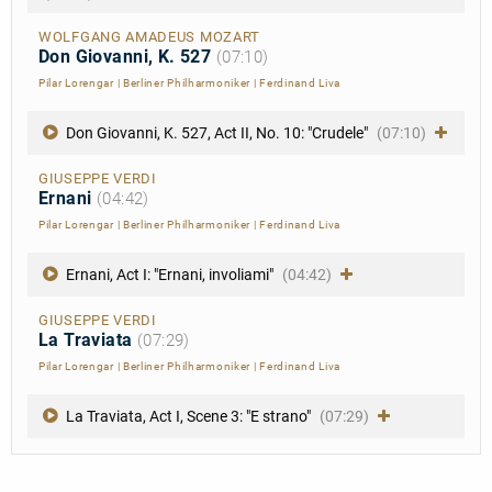
WOLFGANG AMADEUS MOZART
Don Giovanni, K. 527
(07:10)
Pilar Lorengar
|
Berliner Philharmoniker
|
Ferdinand Liva
Don Giovanni, K. 527, Act II, No. 10: "Crudele"
(07:10)
GIUSEPPE VERDI
Ernani
(04:42)
Pilar Lorengar
|
Berliner Philharmoniker
|
Ferdinand Liva
Ernani, Act I: "Ernani, involiami"
(04:42)
GIUSEPPE VERDI
La Traviata
(07:29)
Pilar Lorengar
|
Berliner Philharmoniker
|
Ferdinand Liva
La Traviata, Act I, Scene 3: "E strano"
(07:29)