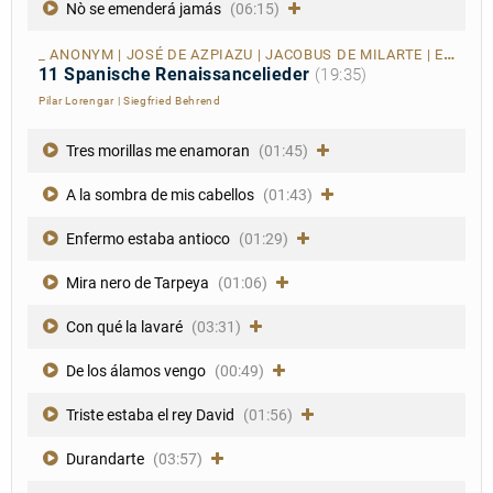
Nò se emenderá jamás
(06:15)
_ ANONYM | JOSÉ DE AZPIAZU | JACOBUS DE MILARTE | ESTEBAN DAZA | JUAN BERMUDO | LUIS DE NARVÁEZ | JUAN VÁSQUEZ | ALONSO MUDARRA | LUIS DE MILÁN | DIEGO PISADOR | ENRÍQUEZ DE VALDERRÁBANO
11 Spanische Renaissancelieder
(19:35)
Pilar Lorengar
|
Siegfried Behrend
Tres morillas me enamoran
(01:45)
A la sombra de mis cabellos
(01:43)
Enfermo estaba antioco
(01:29)
Mira nero de Tarpeya
(01:06)
Con qué la lavaré
(03:31)
De los álamos vengo
(00:49)
Triste estaba el rey David
(01:56)
Durandarte
(03:57)