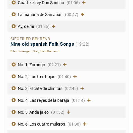
Guarte el rey Don Sancho
(01:06)
La mañana de San Juan
(00:47)
Ay, de mi
(01:26)
SIEGFRIED BEHREND
Nine old spanish Folk Songs
(19:22)
Pilar Lorengar
|
Siegfried Behrend
No. 1, Zorongo
(02:21)
No. 2, Las tres hojas
(01:40)
No. 3, El cafe de chinitas
(02:45)
No. 4, Las reyes de la baraja
(01:14)
No. 5, Anda jaleo
(01:52)
No. 6, Los cuatro muleros
(01:38)