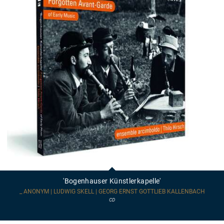
'Bogenhauser
Künstlerkapelle'
'Bogenhauser Künstlerkapelle'
_ ANONYM | LUDWIG SKELL | GEORG ERNST GOTTLIEB KALLENBACH
CD