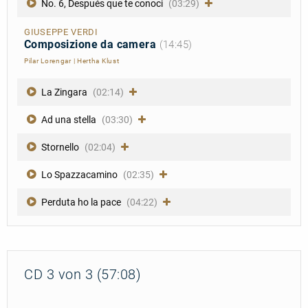
No. 6, Después que te conoci
(03:29)
GIUSEPPE VERDI
Composizione da camera
(14:45)
Pilar Lorengar
|
Hertha Klust
La Zingara
(02:14)
Ad una stella
(03:30)
Stornello
(02:04)
Lo Spazzacamino
(02:35)
Perduta ho la pace
(04:22)
CD 3 von 3 (57:08)