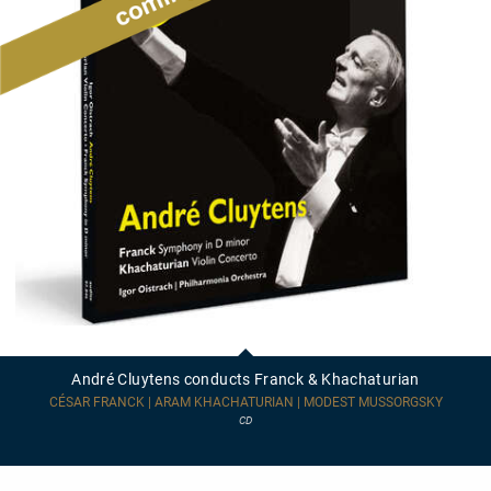
André
Cluytens
conducts
André Cluytens conducts Franck & Khachaturian
Franck
&
CÉSAR FRANCK | ARAM KHACHATURIAN | MODEST MUSSORGSKY
Khachaturian
CD