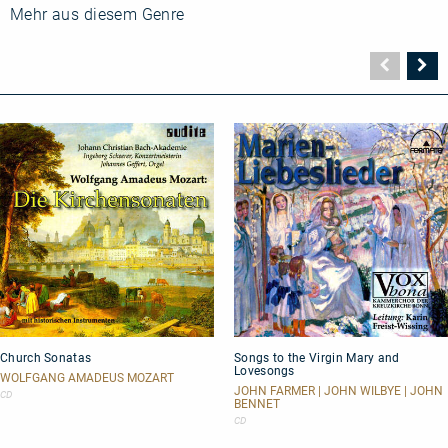
Mehr aus diesem Genre
Vorher
N
Seite
Se
Church
Songs
Church Sonatas
Songs to the Virgin Mary and
Sonatas
to
Lovesongs
the
WOLFGANG AMADEUS MOZART
Virgin
JOHN FARMER | JOHN WILBYE | JOHN
CD
BENNET
Mary
and
CD
Lovesongs