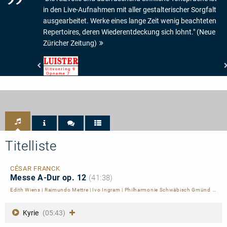
in den Live-Aufnahmen mit aller gestalterischer Sorgfalt
ausgearbeitet. Werke eines lange Zeit wenig beachteten
Repertoires, deren Wiederentdeckung sich lohnt." (Neue
Züricher Zeitung)
Luister
-
Uitvoering
9/10
-
Opname
7/10
Titelliste
CÉSAR FRANCK
Messe A-Dur op. 12
(41:38)
Edith Wiens
|
Raimundo Mettre
|
Ivo Ingram
|
Philharmonie Schwäbisch Gmünd
|
Chor
Kyrie
(05:43)