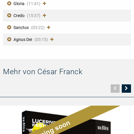
Gloria
(11:41)
Credo
(15:37)
Sanctus
(03:22)
Agnus Dei
(05:15)
Mehr von César Franck
Vorher
N
Seite
Se