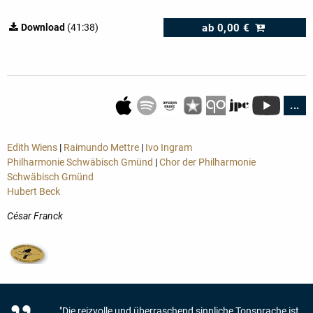
ab
0,00 €
Download
(41:38)
...
Edith Wiens
|
Raimundo Mettre
|
Ivo Ingram
Philharmonie Schwäbisch Gmünd
|
Chor der Philharmonie
Schwäbisch Gmünd
Hubert Beck
César Franck
"Die reizvolle und überraschend sinnliche Tonsprache ist