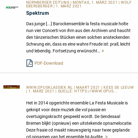
NÜRNBERGER ZEITUNG | MONTAG, 1. MÄRZ 2021 | WOLF
EBERSBERGER | 1. MÄRZ 2021
Spektrum
Das junge [...] Barockensemble la festa musicale holte
nun vier Concerti von ihm aus den Archiven und haucht
den tänzerischen Stücken einen solchen ansteckenden
Schwung ein, dass es eine wahre Freude ist: prall, leicht
und lebendig. Fortsetzung erwünscht…
Mehr
lesen
PDF-Download
WWW.OPUSKLASSIEK.NL
| MAART 2021 | KEES DE LEEUW
| 1. MÄRZ 2021 | QUELLE:
HTTPS://WWW.OPUS...
Het in 2014 opgerichte ensemble La Festa Musicale is
geknipt voor deze muziek die vol passie en
overtuigingskracht gespeeld wordt. De Sendesaal
Bremen blijkt (opnieuw) een uitstekende opnamelocatie.
Deze fraaie cd maakt nieuwsgierig naar twee geplande
cd opnamen van het ensemble bij Audite.
Mehr