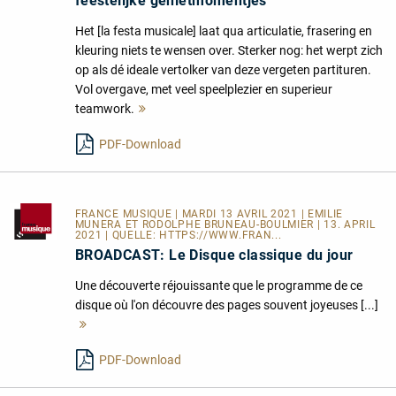
feestelijke genietmomentjes
Het [la festa musicale] laat qua articulatie, frasering en
kleuring niets te wensen over. Sterker nog: het werpt zich
op als dé ideale vertolker van deze vergeten partituren.
Vol overgave, met veel speelplezier en superieur
teamwork.
Mehr
lesen
PDF-Download
FRANCE MUSIQUE
| MARDI 13 AVRIL 2021 | EMILIE
MUNERA ET RODOLPHE BRUNEAU-BOULMIER | 13. APRIL
2021 | QUELLE:
HTTPS://WWW.FRAN...
BROADCAST: Le Disque classique du jour
Une découverte réjouissante que le programme de ce
disque où l'on découvre des pages souvent joyeuses [...]
Mehr
lesen
PDF-Download