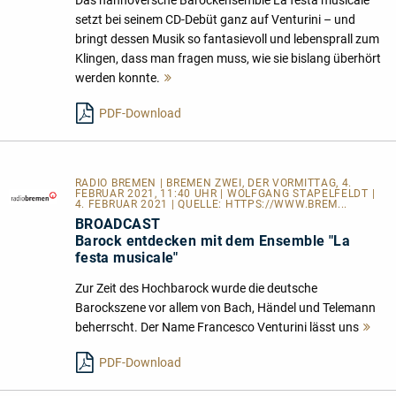
Das hannoversche Barockensemble La festa musicale
setzt bei seinem CD-Debüt ganz auf Venturini – und
bringt dessen Musik so fantasievoll und lebensprall zum
Klingen, dass man fragen muss, wie sie bislang überhört
werden konnte.
Mehr
lesen
PDF-Download
RADIO BREMEN | BREMEN ZWEI, DER VORMITTAG, 4.
FEBRUAR 2021, 11:40 UHR | WOLFGANG STAPELFELDT |
4. FEBRUAR 2021 | QUELLE:
HTTPS://WWW.BREM...
BROADCAST
Barock entdecken mit dem Ensemble "La
festa musicale"
Zur Zeit des Hochbarock wurde die deutsche
Barockszene vor allem von Bach, Händel und Telemann
beherrscht. Der Name Francesco Venturini lässt uns
Me
les
PDF-Download