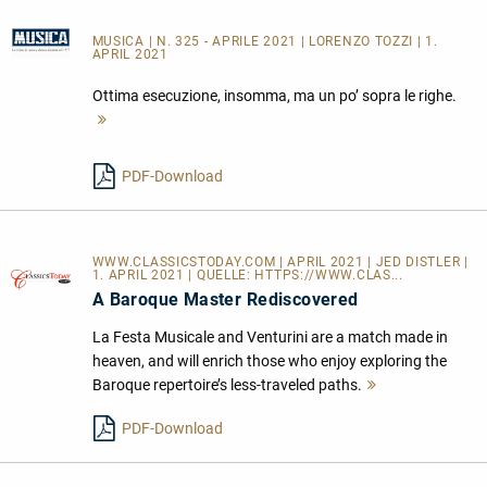
MUSICA
| N. 325 - APRILE 2021 | LORENZO TOZZI | 1.
APRIL 2021
Ottima esecuzione, insomma, ma un po’ sopra le righe.
Mehr
lesen
PDF-Download
WWW.CLASSICSTODAY.COM | APRIL 2021 | JED DISTLER |
1. APRIL 2021 | QUELLE:
HTTPS://WWW.CLAS...
A Baroque Master Rediscovered
La Festa Musicale and Venturini are a match made in
heaven, and will enrich those who enjoy exploring the
Baroque repertoire’s less-traveled paths.
Mehr
lesen
PDF-Download