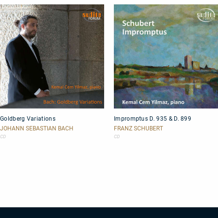
Goldberg
Impromptus
Goldberg Variations
Impromptus D. 935 & D. 899
Variations
D.
935
JOHANN SEBASTIAN BACH
FRANZ SCHUBERT
&
CD
CD
D.
899