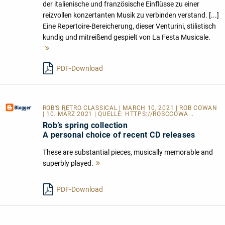
der italienische und französische Einflüsse zu einer
reizvollen konzertanten Musik zu verbinden verstand. [...]
Eine Repertoire-Bereicherung, dieser Venturini, stilistisch
kundig und mitreißend gespielt von La Festa Musicale.
Mehr
lesen
PDF-Download
ROB'S RETRO CLASSICAL
| MARCH 10, 2021 | ROB COWAN
| 10. MÄRZ 2021 | QUELLE:
HTTPS://ROBCCOWA...
Rob’s spring collection
A personal choice of recent CD releases
These are substantial pieces, musically memorable and
superbly played.
Mehr
lesen
PDF-Download