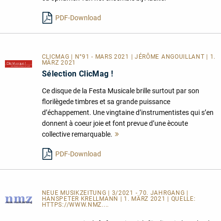
lesen
PDF-Download
CLICMAG | N°91 - MARS 2021 | JÉRÔME ANGOUILLANT | 1.
MÄRZ 2021
Sélection ClicMag !
Ce disque de la Festa Musicale brille surtout par son
florilègede timbres et sa grande puissance
d’échappement. Une vingtaine d’instrumentistes qui s’en
donnent à coeur joie et font prevue d’une ècoute
collective remarquable.
Mehr
lesen
PDF-Download
NEUE MUSIKZEITUNG | 3/2021 - 70. JAHRGANG |
HANSPETER KRELLMANN | 1. MÄRZ 2021 | QUELLE:
HTTPS://WWW.NMZ....