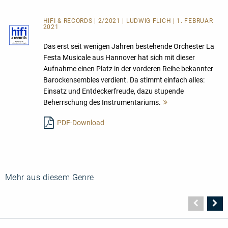
HIFI & RECORDS | 2/2021 | LUDWIG FLICH | 1. FEBRUAR
2021
Das erst seit wenigen Jahren bestehende Orchester La
Festa Musicale aus Hannover hat sich mit dieser
Aufnahme einen Platz in der vorderen Reihe bekannter
Barockensembles verdient. Da stimmt einfach alles:
Einsatz und Entdeckerfreude, dazu stupende
Beherrschung des Instrumentariums.
Mehr
lesen
PDF-Download
Mehr aus diesem Genre
Vorher
N
Seite
Se