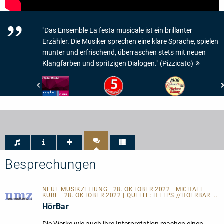
"Das Ensemble La festa musicale ist ein brillanter
Erzähler. Die Musiker sprechen eine klare Sprache, spielen
munter und erfrischend, überraschen stets mit neuen
Klangfarben und spritzigen Dialogen." (Pizzicato)
Mitteldeutscher
Diapason
www.ClassicsToday.co
Rundfunk
-
-
-
5
Highest
MDR
de
Rating
Kultur
Diapason
-
CD
der
Woche
Besprechungen
NEUE MUSIKZEITUNG | 28. OKTOBER 2022 | MICHAEL
KUBE | 28. OKTOBER 2022 | QUELLE:
HTTPS://HOERBAR....
HörBar
Die Werke wie auch ihre Interpretation machen einen