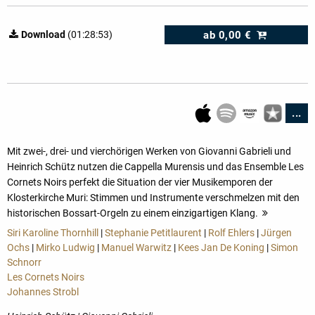
ab
0,00 €
Download
(01:28:53)
...
Mit zwei-, drei- und vierchörigen Werken von Giovanni Gabrieli und
Heinrich Schütz nutzen die Cappella Murensis und das Ensemble Les
Cornets Noirs perfekt die Situation der vier Musikemporen der
Klosterkirche Muri: Stimmen und Instrumente verschmelzen mit den
historischen Bossart-Orgeln zu einem einzigartigen Klang.
mehr
Siri Karoline Thornhill
|
Stephanie Petitlaurent
|
Rolf Ehlers
|
Jürgen
Ochs
|
Mirko Ludwig
|
Manuel Warwitz
|
Kees Jan De Koning
|
Simon
Schnorr
Les Cornets Noirs
Johannes Strobl