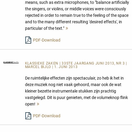
means, such as extra microphones, to "balance artificially
the singers, or violins, or middle voices were consciously
rejected in order to remain true to the feeling of the space
and to the many different resulting 'desired effects', in
particular of the text."
Mehr
lesen
PDF-Download
KLASSIEKE ZAKEN
| 33STE JAARGANG JUNI 2013, NR 3 |
MARCEL BIJLO | 1. JUNI 2013
De ruimtelijke effecten zijn spectaculair, zo heb ik het in
deze muziek nog niet vaak gehoord, maar ook de wat
kleiner bezette instrumentale stukken zijn prachtig
vastgelegd. Dit is puur genieten, met de volumeknop flink
open!
Mehr
lesen
PDF-Download