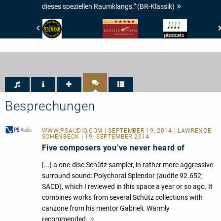
dieses speziellen Raumklangs." (BR-Klassik)
Stereo
klassik.com
Pizzicato
-
-
-
CD
Interpretation:
4/5
des
5/5
Noten
Monats
Sternen
neu
Besprechungen
WWW.PSAUDIO.COM
| SEPTEMBER 19, 2014 | LAWRENCE
SCHENBECK | 19. SEPTEMBER 2014
Five composers you’ve never heard of
[...] a one-disc Schütz sampler, in rather more aggressive
surround sound: Polychoral Splendor (audite 92.652;
SACD), which I reviewed in this space a year or so ago. It
combines works from several Schütz collections with
canzone from his mentor Gabrieli. Warmly
recommended.
Mehr