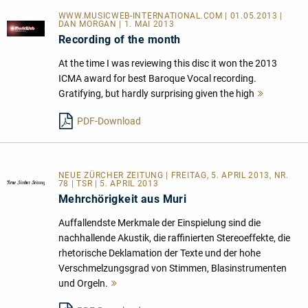
WWW.MUSICWEB-INTERNATIONAL.COM | 01.05.2013 |
DAN MORGAN | 1. MAI 2013
Recording of the month
At the time I was reviewing this disc it won the 2013
ICMA award for best Baroque Vocal recording.
Gratifying, but hardly surprising given the high
Mehr
lesen
PDF-Download
NEUE ZÜRCHER ZEITUNG | FREITAG, 5. APRIL 2013, NR.
78 | TSR | 5. APRIL 2013
Mehrchörigkeit aus Muri
Auffallendste Merkmale der Einspielung sind die
nachhallende Akustik, die raffinierten Stereoeffekte, die
rhetorische Deklamation der Texte und der hohe
Verschmelzungsgrad von Stimmen, Blasinstrumenten
und Orgeln.
Mehr
lesen