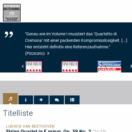
"Genau wie im Volume I musiziert das ‘Quartetto di
Cremona’ mit einer packenden Kompromisslosigkeit. [...]
Hier entsteht definitiv eine Referenzaufnahme."
(Pizzicato)
Fono
Fono
Pizzicato
Forum
Forum
-
-
-
Supersonic
Musik:
Klang:
5/5
5
Sternen
von
5
Titelliste
LUDWIG VAN BEETHOVEN
String Quartet in E minor, Op. 59 No. 2
(34:23)