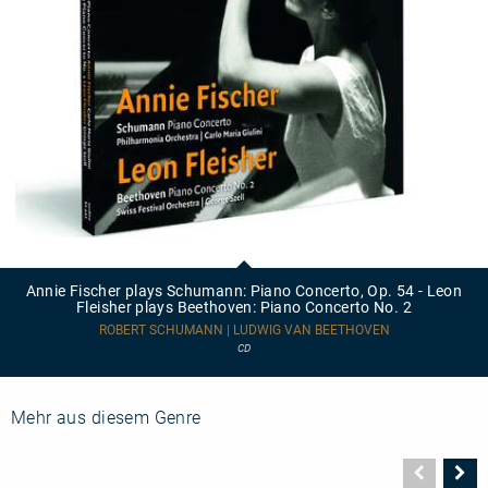
Annie
Fischer
plays
Annie Fischer plays Schumann: Piano Concerto, Op. 54 - Leon
Schumann:
Fleisher plays Beethoven: Piano Concerto No. 2
Piano
Concerto,
ROBERT SCHUMANN | LUDWIG VAN BEETHOVEN
Op.
CD
54
-
Leon
Fleisher
Mehr aus diesem Genre
plays
Beethoven:
Piano
Vorher
N
Concerto