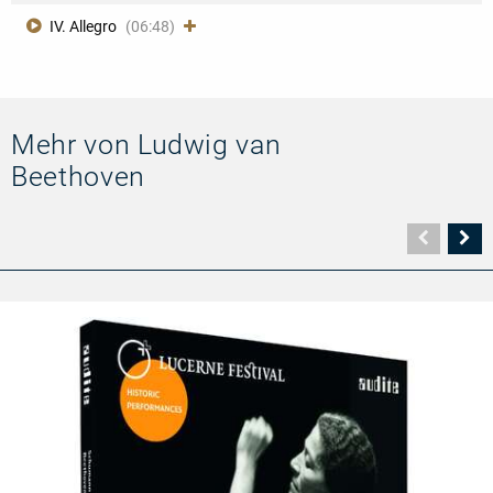
IV. Allegro
(06:48)
Mehr von Ludwig van
Beethoven
Vorher
N
Seite
Se