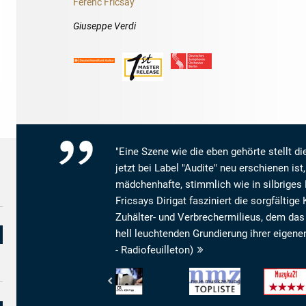
Ferenc Fricsay
Giuseppe Verdi
"Eine Szene wie die eben gehörte stellt d
jetzt bei Label "Audite" neu erschienen ist, 
mädchenhafte, stimmlich wie in silbriges
Fricsays Dirigat fasziniert die sorgfältig
Zuhälter- und Verbrechermilieus, dem das 
hell leuchtenden Grundierung ihrer eigene
- Radiofeuilleton)
Bayerischer
Neue
Muzyka21