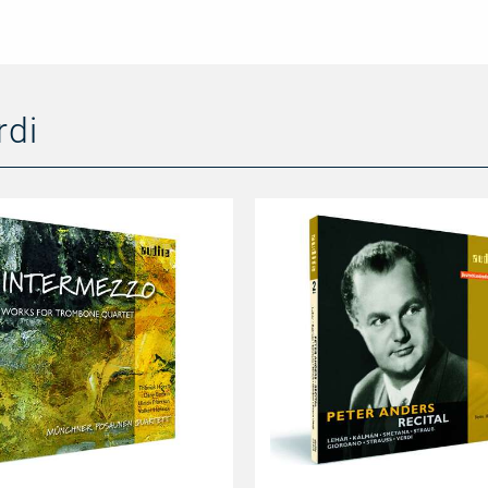
rdi
Peter