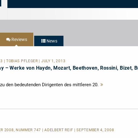
Rundfunk
Musikzeitung
-
-
-
4/5
BR4
Topliste
Sternen
Klassik
-
CD-
Tipp
Reviews
News
13 | TOBIAS PFLEGER | JULY 1, 2013
ay – Werke von Haydn, Mozart, Beethoven, Rossini, Bizet, B
 zu den bedeutenden Dirigenten des mittleren 20.
Mehr
lesen
R 2008, NUMMER 747 | ADELBERT REIF | SEPTEMBER 4, 2008