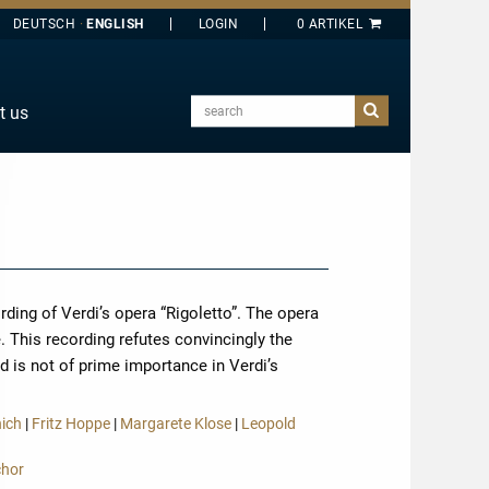
DEUTSCH
ENGLISH
search
t us
E
J
O
T
Y
ding of Verdi’s opera “Rigoletto”. The opera
 This recording refutes convincingly the
d is not of prime importance in Verdi’s
nich
|
Fritz Hoppe
|
Margarete Klose
|
Leopold
hor