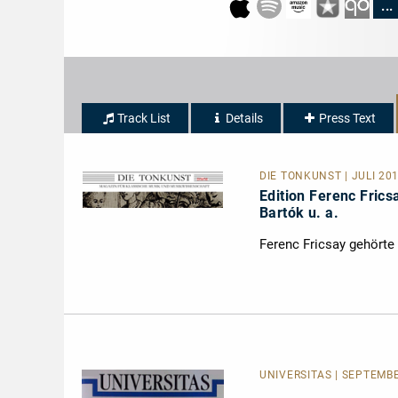
...
Track List
Details
Press Text
DIE TONKUNST
| JULI 20
Edition Ferenc Frics
Bartók u. a.
Ferenc Fricsay gehörte
UNIVERSITAS | SEPTEMBE