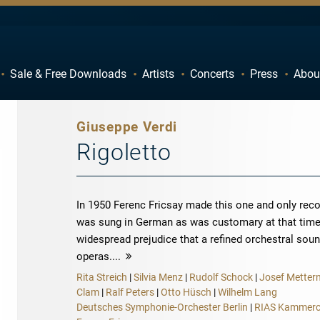
Sale & Free Downloads
Artists
Concerts
Press
Abou
C
D
H
I
Giuseppe Verdi
M
N
Rigoletto
R
S
W
X
In 1950 Ferenc Fricsay made this one and only recor
was sung in German as was customary at that time.
widespread prejudice that a refined orchestral soun
operas....
more
Rita Streich
|
Silvia Menz
|
Rudolf Schock
|
Josef Metter
Clam
|
Ralf Peters
|
Otto Hüsch
|
Wilhelm Lang
Deutsches Symphonie-Orchester Berlin
|
RIAS Kammerc