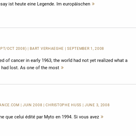
csay ist heute eine Legende. Im europäischen
Mehr
lesen
SEPT/OCT 2008) | BART VERHAEGHE | SEPTEMBER 1, 2008
d of cancer in early 1963, the world had not yet realized what a
 had lost. As one of the most
Mehr
lesen
CE.COM | JUIN 2008 | CHRISTOPHE HUSS | JUNE 3, 2008
me que celui édité par Myto en 1994. Si vous avez
Mehr
lesen