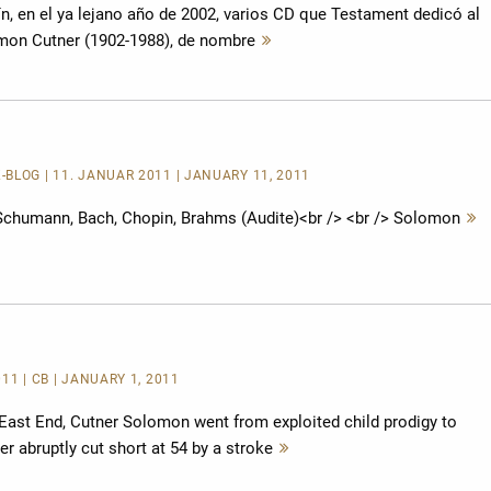
n, en el ya lejano año de 2002, varios CD que Testament dedicó al
omon Cutner (1902-1988), de nombre
Mehr
lesen
K-BLOG
| 11. JANUAR 2011 | JANUARY 11, 2011
Schumann, Bach, Chopin, Brahms (Audite)<br /> <br /> Solomon
11 | CB | JANUARY 1, 2011
East End, Cutner Solomon went from exploited child prodigy to
er abruptly cut short at 54 by a stroke
Mehr
lesen