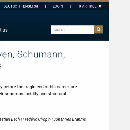
DEUTSCH
ENGLISH
search
t us
E
J
ven, Schumann,
O
s
T
Y
before the tragic end of his career, are
ir sonorous lucidity and structural
stian Bach | Frédéric Chopin | Johannes Brahms