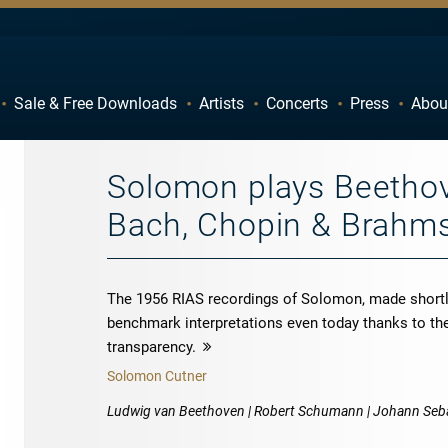
Sale & Free Downloads
Artists
Concerts
Press
Abou
C
D
H
I
Solomon plays Beetho
M
N
Bach, Chopin & Brahm
R
S
W
X
The 1956 RIAS recordings of Solomon, made shortly 
benchmark interpretations even today thanks to the
transparency.
more
Solomon Cutner
Ludwig van Beethoven | Robert Schumann | Johann Seba