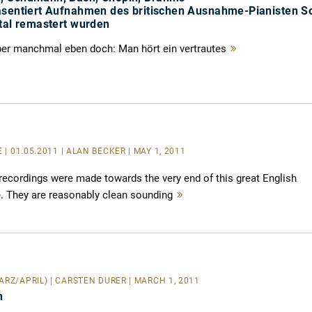
äsentiert Aufnahmen des britischen Ausnahme-Pianisten S
ital remastert wurden
aber manchmal eben doch: Man hört ein vertrautes
Mehr
lesen
E
| 01.05.2011 | ALAN BECKER | MAY 1, 2011
recordings were made towards the very end of this great English
fe. They are reasonably clean sounding
Mehr
lesen
ÄRZ/APRIL) | CARSTEN DÜRER | MARCH 1, 2011
n