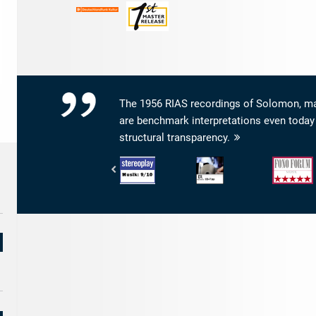
The 1956 RIAS recordings of Solomon, made
are benchmark interpretations even today 
structural transparency.
Stereoplay
Bayerischer
Fono
-
Rundfunk
Forum
Wertung
-
-
Musik:
BR4
Musik:
9/10
Klassik
5/5
-
Sternen
CD-
Tipp