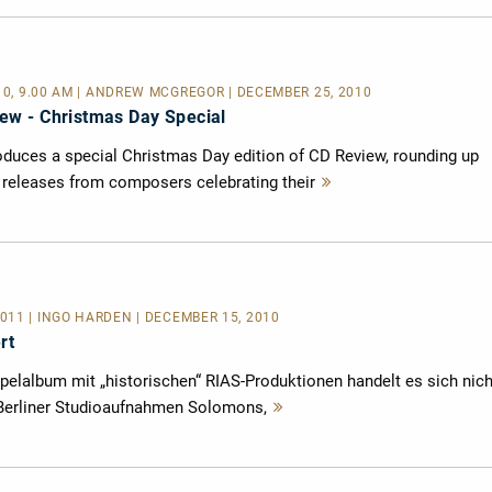
010, 9.00 AM | ANDREW MCGREGOR | DECEMBER 25, 2010
w - Christmas Day Special
duces a special Christmas Day edition of CD Review, rounding up
 releases from composers celebrating their
Mehr
lesen
11 | INGO HARDEN | DECEMBER 15, 2010
rt
elalbum mit „historischen“ RIAS-Produktionen handelt es sich nich
Berliner Studioaufnahmen Solomons,
Mehr
lesen