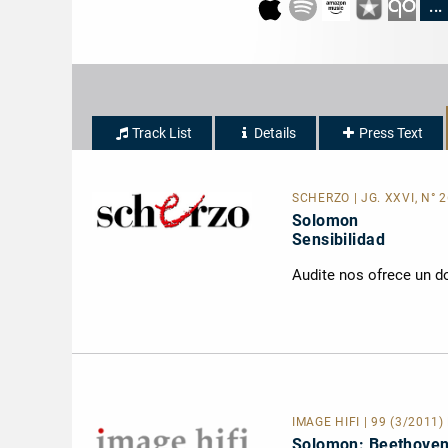
...
Track List
Details
Press Text
SCHERZO | JG. XXVI, N° 
Solomon
Sensibilidad
Audite nos ofrece un 
IMAGE HIFI | 99 (3/2011
Solomon: Beethoven