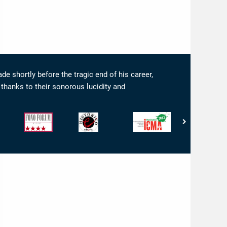
 shortly before the tragic end of his career,
thanks to their sonorous lucidity and
Fono
Scherzo
International
www.arkivmusi
Forum
-
Classical
-
-
ETIQUETA
Music
Arkivmusic_re
Klang:
HISTORICO
Awards
4/5
-
ICMA
-
Nomination
2012