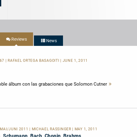
Reviews
News
267 | RAFAEL ORTEGA BASAGOITI | JUNE 1, 2011
doble álbum con las grabaciones que Solomon Cutner
Mehr
lesen
) MAI/JUNI 2011 | MICHAEL RASSINGER | MAY 1, 2011
, Schumann, Bach, Chopin, Brahms