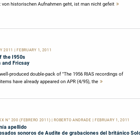
von historischen Aufnahmen geht, ist man nicht gefeit
Mehr
lesen
 2011 | FEBRUARY 1, 2011
f the I950s
 and Fricsay
 well-produced double-pack of "The 1956 RIAS recordings of
items have already appeared on APR (4/95), the
Mehr
lesen
XX N° 200 (FEBRERO 2011) | ROBERTO ANDRADE | FEBRUARY 1, 2011
nía apellido
esados sonoros de Audite de grabaciones del británico So