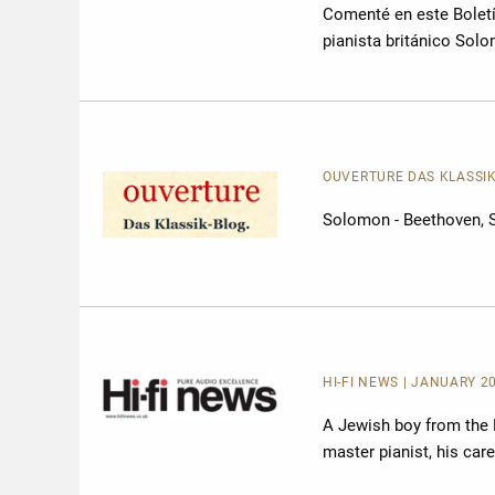
Comenté en este Boletí
pianista británico Sol
OUVERTURE DAS KLASSI
Solomon - Beethoven, 
HI-FI NEWS
| JANUARY 20
A Jewish boy from the 
master pianist, his care