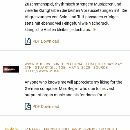
Zusammenspiel, rhythmisch strengem Musizieren und
vielerlei Klangfarben die besten Voraussetzungen mit. Die
Abgrenzungen von Solo- und Tuttipassagen erfolgen
stets mit ebenso viel Feingefühl wie Nachdruck,
klangliche Härten bleiben jedoch aus.
Mehr
lesen
PDF Download
WWW.MUSICWEB-INTERNATIONAL.COM | TUESDAY MAY
5TH | STUART SILLITOE | MAY 5, 2020 | SOURCE:
HTTP://WWW.MUSIC...
Anyone who knows me will appreciate my liking for the
German composer Max Reger, who due to his vast
output of organ music and his fondness for
Mehr
lesen
PDF Download
FANFARE
| MARCH 2020 | DAVID REZNICK | MARCH 1,