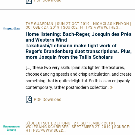
THE GUARDIAN | SUN 27 OCT 2019 | NICHOLAS KENYON |
OCTOBER 27, 2019 | SOURCE:
HTTPS://WWW.THEG...
Home listening: Bach-Reger, Josquin des Prés
and Western Wind
Takahashi/Lehmann make light work of
Reger’s Brandenburg duet transcriptions. Plus,
more Josquin from the Tallis Scholars
[...] these two very skilful pianists lighten the textures,
choose dancing speeds and crisp articulation, and create
something that is quite delightful. So this is an enjoyably
contemporary, rather postmodern collection.
Mehr
lesen
PDF Download
SÜDDEUTSCHE ZEITUNG | 27. SEPTEMBER 2019 |
WOLFGANG SCHREIBER | SEPTEMBER 27, 2019 | SOURCE:
HTTPS://WWW.SUED...