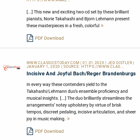
HTTPS://WWW.AMAZ...
[...] This new and exciting two-cd set by these brilliant
pianists, Norie Takahashi and Bjorn Lehmann present
these masterpieces in a fresh, colorful
Mehr
lesen
PDF Download
WWW.CLASSICSTODAY.COM | 01.01.2020 | JED DISTLER |
JANUARY 1, 2020 | SOURCE:
HTTPS://WWW.CLAS...
Incisive And Joyful Bach/Reger Brandenburgs
In every way these contenders yield to the
Takahashi/Lehmann duo’s ensemble proficiency and
musical insights. [...] The duo brilliantly streamlines the
arrangements’ notey upholstery by virtue of brisk
tempos, discreet pedaling, incisive articulation, and sheer
joy in music making.
Mehr
lesen
PDF Download