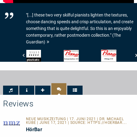
"[...] these two very skilful pianists lighten the textures,
choose dancing speeds and crisp articulation, and create
something that is quite delightful. So this is an enjoyably
contemporary, rather postmodern collection." (The
Guardian)
Pizzicato
Piano
Piano
-
News
News
5/5
-
-
Noten
Interpretationswert:
Klangwert:
6/6
6/6
Reviews
NEUE MUSIKZEITUNG | 17. JUNI 2021 | DR. MICHAEL
KUBE | JUNE 17, 2021 | SOURCE:
HTTPS://HOERBAR....
HörBar