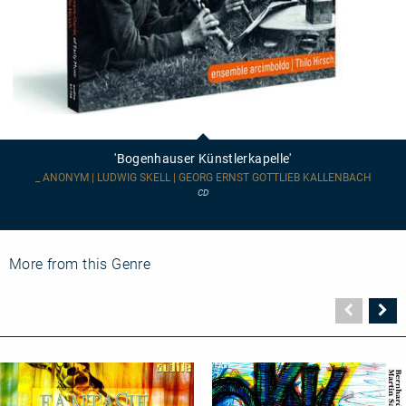
'Bogenhauser
Künstlerkapelle'
'Bogenhauser Künstlerkapelle'
_ ANONYM | LUDWIG SKELL | GEORG ERNST GOTTLIEB KALLENBACH
CD
More from this Genre
Vorher
N
Seite
Se