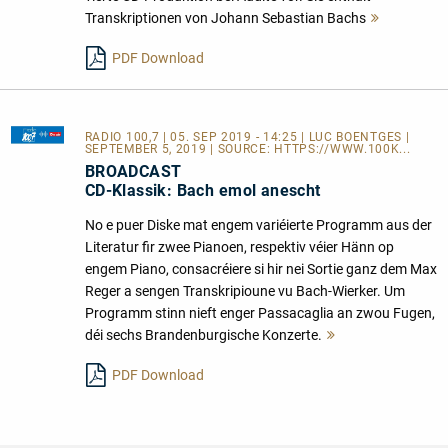
Transkriptionen von Johann Sebastian Bachs
Mehr
lesen
PDF Download
RADIO 100,7
| 05. SEP 2019 - 14:25 | LUC BOENTGES |
SEPTEMBER 5, 2019 | SOURCE:
HTTPS://WWW.100K...
BROADCAST
CD-Klassik: Bach emol anescht
No e puer Diske mat engem variéierte Programm aus der
Literatur fir zwee Pianoen, respektiv véier Hänn op
engem Piano, consacréiere si hir nei Sortie ganz dem Max
Reger a sengen Transkripioune vu Bach-Wierker. Um
Programm stinn nieft enger Passacaglia an zwou Fugen,
déi sechs Brandenburgische Konzerte.
Mehr
lesen
PDF Download