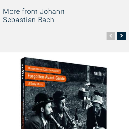
More from Johann
Sebastian Bach
Vorher
N
Seite
Se