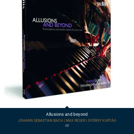
Allusions
and
beyond
Allusions and beyond
JOHANN SEBASTIAN BACH | MAX REGER | GYÖRGY KURTÁG
CD