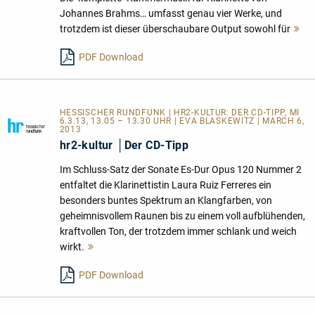
Johannes Brahms… umfasst genau vier Werke, und
trotzdem ist dieser überschaubare Output sowohl für
M
le
PDF Download
HESSISCHER RUNDFUNK | HR2-KULTUR: DER CD-TIPP, MI
6.3.13, 13.05 – 13.30 UHR | EVA BLASKEWITZ | MARCH 6,
2013
hr2-kultur │Der CD-Tipp
Im Schluss-Satz der Sonate Es-Dur Opus 120 Nummer 2
entfaltet die Klarinettistin Laura Ruiz Ferreres ein
besonders buntes Spektrum an Klangfarben, von
geheimnisvollem Raunen bis zu einem voll aufblühenden,
kraftvollen Ton, der trotzdem immer schlank und weich
wirkt.
Mehr
lesen
PDF Download