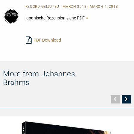
RECORD GEIJUTSU | MARCH 2013 | MARCH 1, 2013
japanische Rezension siehe PDF
Mehr
lesen
PDF Download
More from Johannes
Brahms
Vorher
N
Seite
Se