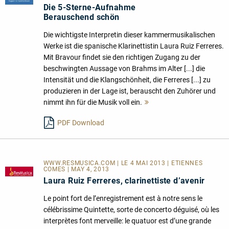
Die 5-Sterne-Aufnahme
Berauschend schön
Die wichtigste Interpretin dieser kammermusikalischen
Werke ist die spanische Klarinettistin Laura Ruiz Ferreres.
Mit Bravour findet sie den richtigen Zugang zu der
beschwingten Aussage von Brahms im Alter [...] die
Intensität und die Klangschönheit, die Ferreres [...] zu
produzieren in der Lage ist, berauscht den Zuhörer und
nimmt ihn für die Musik voll ein.
Mehr
lesen
PDF Download
WWW.RESMUSICA.COM | LE 4 MAI 2013 | ETIENNES
COMES | MAY 4, 2013
Laura Ruiz Ferreres, clarinettiste d’avenir
Le point fort de l’enregistrement est à notre sens le
célébrissime Quintette, sorte de concerto déguisé, où les
interprètes font merveille: le quatuor est d’une grande