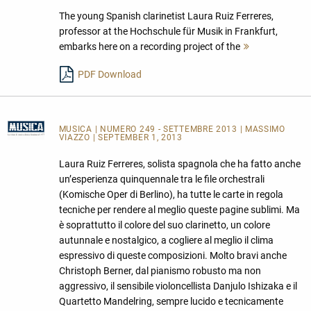
The young Spanish clarinetist Laura Ruiz Ferreres,
professor at the Hochschule für Musik in Frankfurt,
embarks here on a recording project of the
Mehr
lesen
PDF Download
MUSICA
| NUMERO 249 - SETTEMBRE 2013 | MASSIMO
VIAZZO | SEPTEMBER 1, 2013
Laura Ruiz Ferreres, solista spagnola che ha fatto anche
un’esperienza quinquennale tra le file orchestrali
(Komische Oper di Berlino), ha tutte le carte in regola
tecniche per rendere al meglio queste pagine sublimi. Ma
è soprattutto il colore del suo clarinetto, un colore
autunnale e nostalgico, a cogliere al meglio il clima
espressivo di queste composizioni. Molto bravi anche
Christoph Berner, dal pianismo robusto ma non
aggressivo, il sensibile violoncellista Danjulo Ishizaka e il
Quartetto Mandelring, sempre lucido e tecnicamente