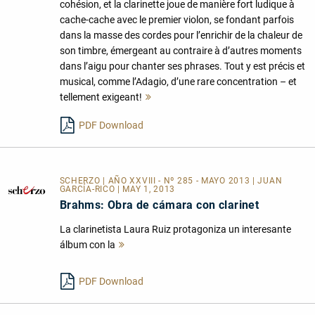
cohésion, et la clarinette joue de manière fort ludique à
cache-cache avec le premier violon, se fondant parfois
dans la masse des cordes pour l’enrichir de la chaleur de
son timbre, émergeant au contraire à d’autres moments
dans l’aigu pour chanter ses phrases. Tout y est précis et
musical, comme l’Adagio, d’une rare concentration – et
tellement exigeant!
Mehr
lesen
PDF Download
SCHERZO | AÑO XXVIII - Nº 285 - MAYO 2013 | JUAN
GARCÍA-RICO | MAY 1, 2013
Brahms: Obra de cámara con clarinet
La clarinetista Laura Ruiz protagoniza un interesante
álbum con la
Mehr
lesen
PDF Download