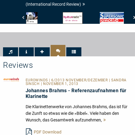
(International Record Review)
Bayerischer
RBB
Pizzicato
Rundfunk
Kulturradio
-
-
-
Supersonic
BR4
CD
Klassik
der
-
Woche
CD-
Tipp
Reviews
EUROWINDS
| 6/2013 NOVEMBER/DEZEMBER | SANDRA
SINSCH | NOVEMBER 1, 2013
Johannes Brahms - Referenzaufnahmen für
Klarinette
Die Klarinettenwerke von Johannes Brahms, das ist für
die Zunft so etwas wie die »Bibel«. Viele haben den
Wunsch, das Gesamtwerk aufzunehmen,
Mehr
lesen
PDF Download