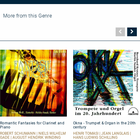
More from this Genre
Vorher
N
Seite
Se
Romantic
Okna
Romantic Fantasies for Clarinet and
Okna - Trumpet & Organ in the 20th
Fantasies
-
Piano
century
for
Trumpet
Clarinet
&
ROBERT SCHUMANN | NIELS WILHELM
HENRI TOMASI | JEAN LANGLAIS |
GADE | AUGUST HENDRIK WINDING
HANS LUDWIG SCHILLING
and
Organ