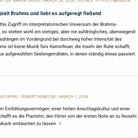
26 | DR. AARON SAYED | MARCH 26, 2026 | SOURCE:
HTTPS://MAGAZIN....
pielt Brahms und liebt es aufgeregt fießend
s Zugriff im interpretatorischen Universum der Brahms-
 so stehen wohl ein stetiges, aber nie aufdringliches, überwiegend
drängen im Vordergrund bei durchweg hoher Intensität des
s ist keine Musik fürs Kaminfeuer, die Inseln der Ruhe schafft,
us aufgewühlten Seelengemälden, in denen ständig etwas passiert.
RZ/APRIL | ROBERT NEMECEK | MARCH 1, 2026
m Einfühlungsvermögen, einer hohen Anschlagskultur und einer
chafft es die Pianistin, den Hörer von der ersten Note an zu fesseln
 Musik eintauchen zu lassen.
Mehr
lesen