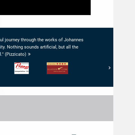
ul journey through the works of Johannes
. Nothing sounds artificial, but all the
." (Pizzicato)
Piano
klassik.com
News
-
-
Interpretation:
Interpretationswert:
4/5
5/6
Sternen