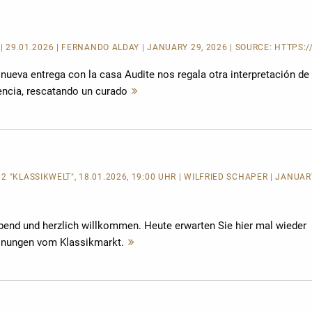
A
| 29.01.2026 | FERNANDO ALDAY | JANUARY 29, 2026 | SOURCE:
HTTPS:/
nueva entrega con la casa Audite nos regala otra interpretación de
encia, rescatando un curado
Mehr
lesen
 "KLASSIKWELT", 18.01.2026, 19:00 UHR | WILFRIED SCHÄPER | JANUARY
end und herzlich willkommen. Heute erwarten Sie hier mal wieder
nungen vom Klassikmarkt.
Mehr
lesen