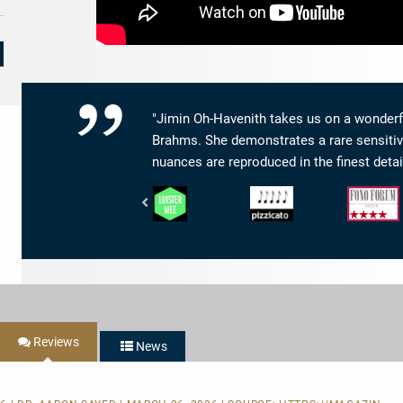
"Jimin Oh-Havenith takes us on a wonderf
Brahms. She demonstrates a rare sensitivity
nuances are reproduced in the finest detail
De
Pizzicato
Fono
Gelderlander
-
Forum
-
5/5
-
LUISTER
Noten
Musik:
MEE
4/5
Sternen
Reviews
News