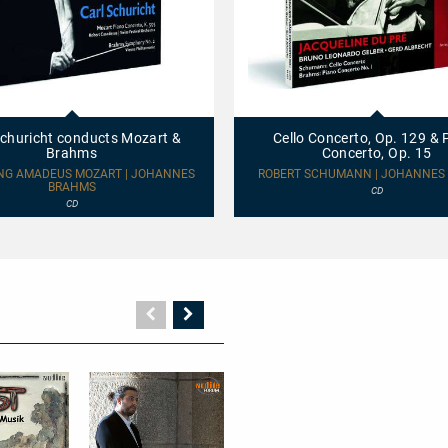
Cello
Concerto,
Op.
Schuricht conducts Mozart &
Cello Concerto, Op. 129 & 
129
Brahms
Concerto, Op. 15
&
Piano
G AMADEUS MOZART | JOHANNES
ROBERT SCHUMANN | JOHANNES
BRAHMS
Concerto,
CD
Op.
CD
15
Vorherige
Nächste
Seite
Seite