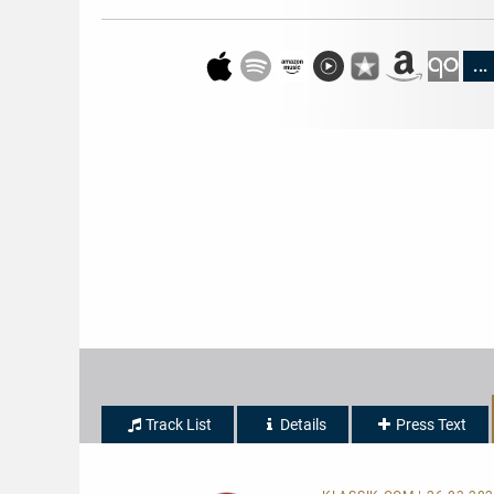
...
Track List
Details
Press Text