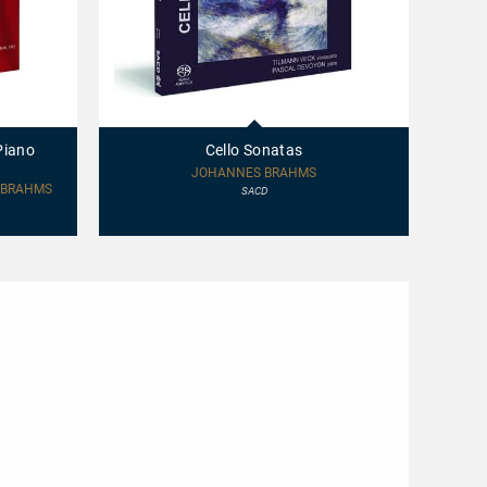
Cello
Clarine
Sonatas
Chamb
Music
Piano
Cello Sonatas
JOHANNES BRAHMS
 BRAHMS
SACD