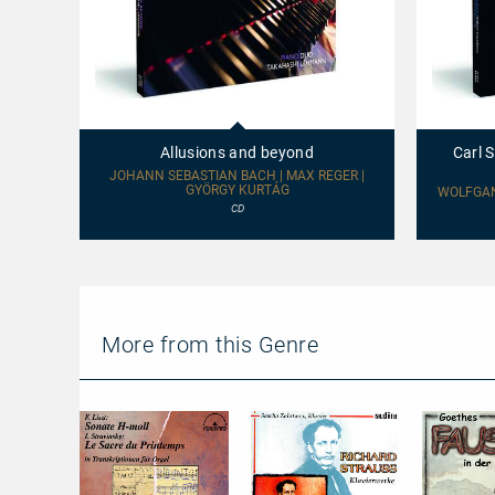
Allusions
Carl
and
Schuricht
beyond
conducts
Allusions and beyond
Carl 
Mozart
&
JOHANN SEBASTIAN BACH | MAX REGER |
GYÖRGY KURTÁG
Brahms
WOLFGAN
CD
More from this Genre