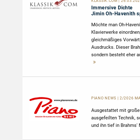
KLASSIK.COM
| 26.03.20
Immersive Dichte
Jimin Oh-Havenith s
Möchte man Oh-Havenith
Klavierwerke einordnen,
gleichmäßiges Vorwärts
Ausdrucks. Dieser Brahm
sondern besteht eher a
Mehr
lesen
PIANO NEWS | 2/2026 MÄ
Ausgestattet mit große
ausgefeilten Technik, s
und ihn tief in Brahms'