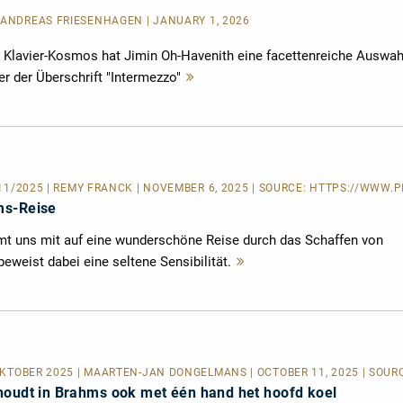
| ANDREAS FRIESENHAGEN | JANUARY 1, 2026
Klavier-Kosmos hat Jimin Oh-Havenith eine facettenreiche Auswah
r der Überschrift "Intermezzo"
Mehr
lesen
/11/2025 | REMY FRANCK | NOVEMBER 6, 2025 | SOURCE:
HTTPS://WWW.PI
ms-Reise
mt uns mit auf eine wunderschöne Reise durch das Schaffen von
weist dabei eine seltene Sensibilität.
Mehr
lesen
OKTOBER 2025 | MAARTEN-JAN DONGELMANS | OCTOBER 11, 2025 | SOUR
houdt in Brahms ook met één hand het hoofd koel