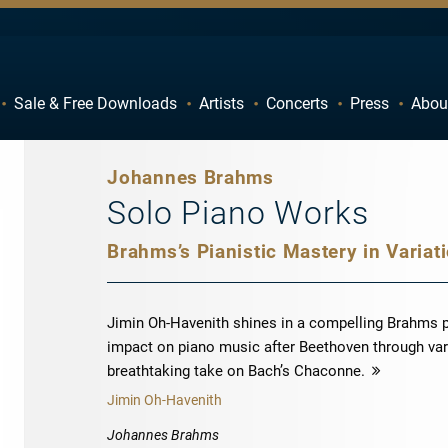
Sale & Free Downloads
Artists
Concerts
Press
Abou
C
D
H
I
Johannes Brahms
M
N
Solo Piano Works
R
S
Brahms’s Pianistic Mastery in Variat
W
X
Jimin Oh-Havenith shines in a compelling Brahms 
impact on piano music after Beethoven through vari
breathtaking take on Bach’s Chaconne.
more
Jimin Oh-Havenith
Johannes Brahms