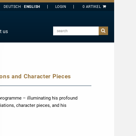
DEUTSCH
ENGLISH
search
t us
E
J
O
T
ions and Character Pieces
Y
programme – illuminating his profound
ations, character pieces, and his