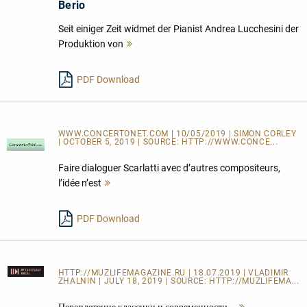
Berio
Seit einiger Zeit widmet der Pianist Andrea Lucchesini der
Produktion von
Mehr
lesen
PDF Download
WWW.CONCERTONET.COM | 10/05/2019 | SIMON CORLEY
| OCTOBER 5, 2019 | SOURCE:
HTTP://WWW.CONCE...
Faire dialoguer Scarlatti avec d’autres compositeurs,
l’idée n’est
Mehr
lesen
PDF Download
HTTP://MUZLIFEMAGAZINE.RU
| 18.07.2019 | VLADIMIR
ZHALNIN | JULY 18, 2019 | SOURCE:
HTTP://MUZLIFEMA...
Переплетение классики и современности –
Mehr