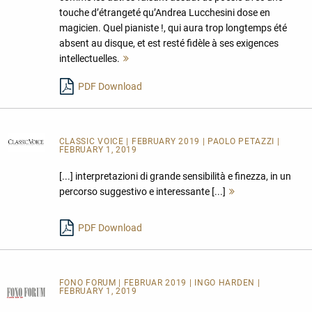
touche d’étrangeté qu’Andrea Lucchesini dose en
magicien. Quel pianiste !, qui aura trop longtemps été
absent au disque, et est resté fidèle à ses exigences
intellectuelles.
Mehr
lesen
PDF Download
CLASSIC VOICE
| FEBRUARY 2019 | PAOLO PETAZZI |
FEBRUARY 1, 2019
[...] interpretazioni di grande sensibilità e finezza, in un
percorso suggestivo e interessante [...]
Mehr
lesen
PDF Download
FONO FORUM | FEBRUAR 2019 | INGO HARDEN |
FEBRUARY 1, 2019