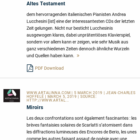
Altes Testament
dem hervorragenden italienischen Pianisten Andrea
Lucchesini [ist] eine der interessantesten CDs der letzten
Zeit gelungen. Nicht nur besticht Lucchesinis
ausgewogen klares, dabei unprätentiöses Klavierspiel,
sondern vor allem kann er zeigen, wie sehr Musik aus
ganz verschiedenen Zeiten dennoch ähnliche Wurzeln
und Quellen haben kann.
Mehr
lesen
PDF Download
WWW.ARTALINNA.COM
| 5 MARCH 2019 | JEAN-CHARLES
HOFFELÉ | MARCH 5, 2019 | SOURCE:
HTTP://WWW.ARTAL...
Miroirs
Les deux confrontations sont également fascinantes : les
brèves fantaisies solaires de Scarlatti s’atomisent dans
les diffractions lumineuses des Encores de Berio, les unes
comme les autres faisant assaut de poésie avec une