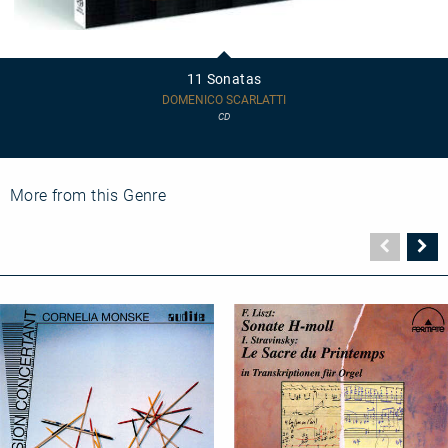
11
Sonatas
11 Sonatas
DOMENICO SCARLATTI
CD
More from this Genre
Vorher
N
Seite
Se