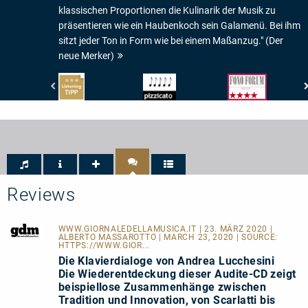
klassischen Proportionen die Kulinarik der Musik zu
präsentieren wie ein Haubenkoch sein Galamenü. Bei ihm
sitzt jeder Ton in Form wie bei einem Maßanzug." (Der
neue Merker)
www.highresaudio.com
Pizzicato
Fono
-
-
Forum
Listening
5/5
-
Tipp
Noten
Musik:
4/5
Sternen
Reviews
WWW.GIORNALEDELLAMUSICA.IT
| 23. MÄRZ 2020 |
ALBERTO MASSAROTTO | MARCH 23, 2020 | SOURCE:
HTTPS://WWW.GIOR...
Die Klavierdialoge von Andrea Lucchesini
Die Wiederentdeckung dieser Audite-CD zeigt
beispiellose Zusammenhänge zwischen
Tradition und Innovation, von Scarlatti bis