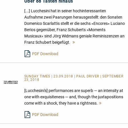
Über 88 Tasten hinaus
[...] Lucchesini hat in seiner hochinteressanten
Aufnahme zwei Paarungen herausgestellt: den Sonaten
Domenico Scarlattis stellt er die sechs »Encores« Luciano
Berios gegenüber, Franz Schuberts »Moments
Musicaux« sind Jörg Widmans geniale Reminiszenzen an
Franz Schubert beigefügt.
Mehr
lesen
PDF Download
SUNDAY TIMES | 23.09.2018 | PAUL DRIVER | SEPTEMBER
23, 2018
[Lucchesini's] performances are superb — an intensity at
one with exquisiteness — and, though the juxtapositions
come with a shock, they have a rightness.
Mehr
lesen
PDF Download