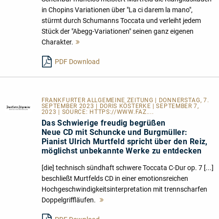
in Chopins Variationen über "La ci darem la mano",
stürmt durch Schumanns Toccata und verleiht jedem
Stück der "Abegg-Variationen" seinen ganz eigenen
Charakter.
Mehr
lesen
PDF Download
FRANKFURTER ALLGEMEINE ZEITUNG | DONNERSTAG, 7.
SEPTEMBER 2023 | DORIS KÖSTERKE | SEPTEMBER 7,
2023 | SOURCE:
HTTPS://WWW.FAZ....
Das Schwierige freudig begrüßen
Neue CD mit Schuncke und Burgmüller:
Pianist Ulrich Murtfeld spricht über den Reiz,
möglichst unbekannte Werke zu entdecken
[die] technisch sündhaft schwere Toccata C-Dur op. 7 [...]
beschließt Murtfelds CD in einer emotionsreichen
Hochgeschwindigkeitsinterpretation mit trennscharfen
Doppelgriffläufen.
Mehr
lesen