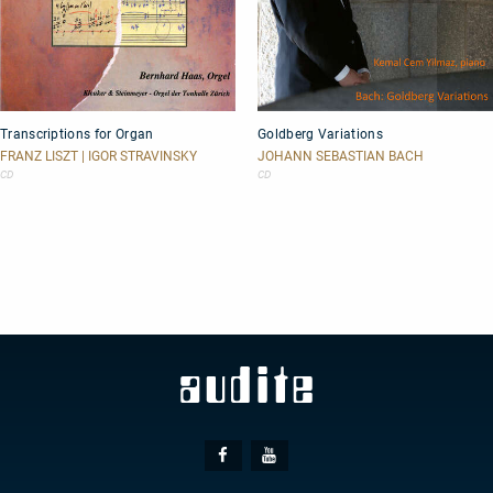
Transcriptions
Goldberg
Transcriptions for Organ
Goldberg Variations
for
Variations
Organ
FRANZ LISZT | IGOR STRAVINSKY
JOHANN SEBASTIAN BACH
CD
CD
Social
Facebook
Youtube
Media