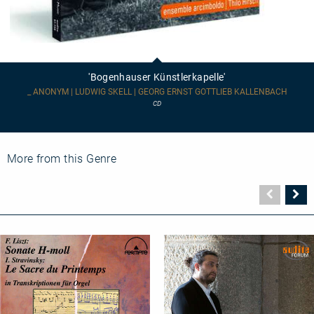
'Bogenhauser
Künstlerkapelle'
'Bogenhauser Künstlerkapelle'
_ ANONYM | LUDWIG SKELL | GEORG ERNST GOTTLIEB KALLENBACH
CD
More from this Genre
Vorher
N
Seite
Se