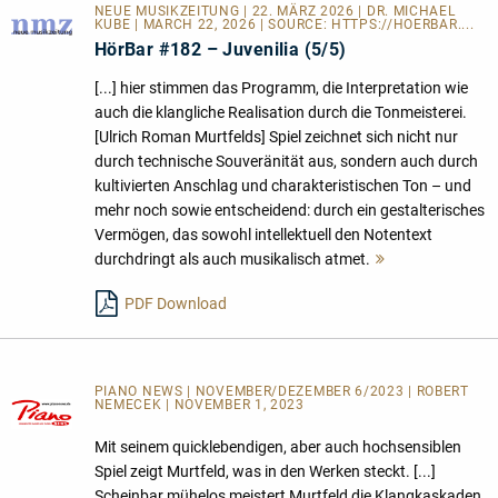
NEUE MUSIKZEITUNG | 22. MÄRZ 2026 | DR. MICHAEL
KUBE | MARCH 22, 2026 | SOURCE:
HTTPS://HOERBAR....
HörBar #182 – Juvenilia (5/5)
[...] hier stimmen das Programm, die Interpretation wie
auch die klangliche Realisation durch die Tonmeisterei.
[Ulrich Roman Murtfelds] Spiel zeichnet sich nicht nur
durch technische Souveränität aus, sondern auch durch
kultivierten Anschlag und charakteristischen Ton – und
mehr noch sowie entscheidend: durch ein gestalterisches
Vermögen, das sowohl intellektuell den Notentext
durchdringt als auch musikalisch atmet.
Mehr
lesen
PDF Download
PIANO NEWS | NOVEMBER/DEZEMBER 6/2023 | ROBERT
NEMECEK | NOVEMBER 1, 2023
Mit seinem quicklebendigen, aber auch hochsensiblen
Spiel zeigt Murtfeld, was in den Werken steckt. [...]
Scheinbar mühelos meistert Murtfeld die Klangkaskaden