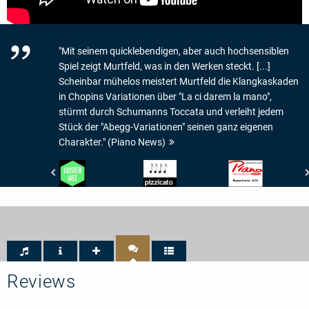
"Mit seinem quicklebendigen, aber auch hochsensiblen
Spiel zeigt Murtfeld, was in den Werken steckt. [...]
Scheinbar mühelos meistert Murtfeld die Klangkaskaden
in Chopins Variationen über "La ci darem la mano",
stürmt durch Schumanns Toccata und verleiht jedem
Stück der "Abegg-Variationen" seinen ganz eigenen
Charakter." (Piano News)
De
Pizzicato
Piano
Gelderlander
-
News
-
4/5
-
LUISTER
Noten
Repertoirewert:
MEE
6/6
Reviews