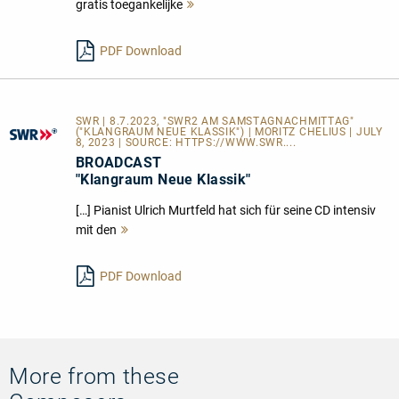
gratis toegankelijke
Mehr
lesen
PDF Download
SWR | 8.7.2023, "SWR2 AM SAMSTAGNACHMITTAG"
("KLANGRAUM NEUE KLASSIK") | MORITZ CHELIUS | JULY
8, 2023 | SOURCE:
HTTPS://WWW.SWR....
BROADCAST
"Klangraum Neue Klassik"
[…] Pianist Ulrich Murtfeld hat sich für seine CD intensiv
mit den
Mehr
lesen
PDF Download
More from these