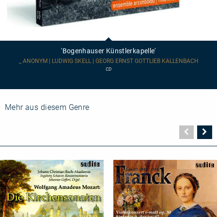
'Bogenhauser
Künstlerkapelle'
'Bogenhauser Künstlerkapelle'
_ ANONYM | LUDWIG SKELL | GEORG ERNST GOTTLIEB KALLENBACH
CD
Mehr aus diesem Genre
Vorher
N
Seite
Se