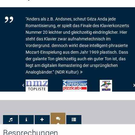
"Anders als z.B. Andsnes, scheut Géza Anda jede
Romantisierung, er spielt das Finale des Klavierkonzerts
Nummer 20 leichter und gleichzeitig eindringlicher. Hier
steht das Klavier zwar aufnahmetechnisch im
Vordergrund. dennoch wirkt diese intelligent-phrasierte
Mozart-Einspielung aus dem Jahr 1969 plastisch. Dass
der galante Ton gleichzeitig auch ein guter Ton ist, das
liegt am digitalen Remastering der ursprünglichen
Analogbänder." (NDR Kultur)
Neue
Pizzicato
Crescendo
Musikzeitung
-
Magazine
-
Supersonic
-
Topliste
JOKER
DE
CRESCENDO
Besprechungen