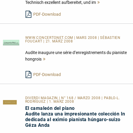
Technisch exzellent aufbereitet, und im
Mehr
lesen
PDF-Download
WWW.CONCERTONET.COM | MARS 2008 | SÉBASTIEN
FOUCART | 21. MÄRZ 2008
Audite inaugure une série d’enregistrements du pianiste
hongrois
Mehr
lesen
PDF-Download
DIVERDI MAGAZIN | N° 168 / MARZO 2008 | PABLO-L.
RODRÍGUEZ | 1. MÄRZ 2008
El camaleón del piano
Audite lanza una impresionante colección In
dedicada al eximio pianista húngaro-suizo
Géza Anda