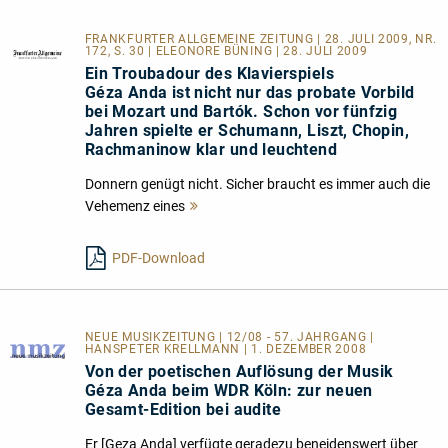
FRANKFURTER ALLGEMEINE ZEITUNG | 28. JULI 2009, NR.
172, S. 30 | ELEONORE BÜNING | 28. JULI 2009
Ein Troubadour des Klavierspiels
Géza Anda ist nicht nur das probate Vorbild
bei Mozart und Bartók. Schon vor fünfzig
Jahren spielte er Schumann, Liszt, Chopin,
Rachmaninow klar und leuchtend
Donnern genügt nicht. Sicher braucht es immer auch die
Vehemenz eines
Mehr
lesen
PDF-Download
NEUE MUSIKZEITUNG | 12/08 - 57. JAHRGANG |
HANSPETER KRELLMANN | 1. DEZEMBER 2008
Von der poetischen Auflösung der Musik
Géza Anda beim WDR Köln: zur neuen
Gesamt-Edition bei audite
Er [Geza Anda] verfügte geradezu beneidenswert über