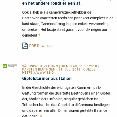
en het andere rondt er een af.
Ook al heb je als kamermuziekliefhebber de
Beethovenkwartetten reeds een paar keer compleet in de
kast staan, 'Cremona' mag in geen enkele verzameling
ontbreken. Het boxje staat garant voor dik negen uur
genieten!
Mehr
lesen
PDF-Download
SÄCHSISCHE ZEITUNG
| DIENSTAG, 31.07.2018 |
KARSTEN BLÜTHGEN | 31. JULI 2018 | QUELLE:
HTTPS://WWW.SZ-O...
Gipfelstürmer aus Italien
In der Geschichte der wichtigsten Kammermusik-
Gattung formen die Quartette Beethovens einen Gipfel,
der, ähnlich der Sinfonien, singulär geblieben ist.
Trittsicher hat ihn das Quartetto di Cremona bestiegen
und dabei eine in allen Dimensionen perfekte Balance
gefunden.
Mehr