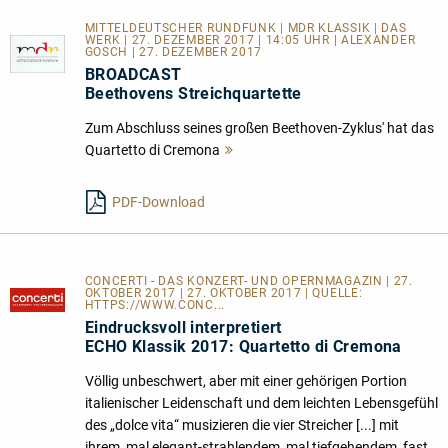
MITTELDEUTSCHER RUNDFUNK | MDR KLASSIK | DAS
WERK | 27. DEZEMBER 2017 | 14:05 UHR | ALEXANDER
GOSCH | 27. DEZEMBER 2017
BROADCAST
Beethovens Streichquartette
Zum Abschluss seines großen Beethoven-Zyklus' hat das
Quartetto di Cremona
Mehr
lesen
PDF-Download
CONCERTI - DAS KONZERT- UND OPERNMAGAZIN | 27.
OKTOBER 2017 | 27. OKTOBER 2017 | QUELLE:
HTTPS://WWW.CONC...
Eindrucksvoll interpretiert
ECHO Klassik 2017: Quartetto di Cremona
Völlig unbeschwert, aber mit einer gehörigen Portion
italienischer Leidenschaft und dem leichten Lebensgefühl
des „dolce vita“ musizieren die vier Streicher [...] mit
ihrem, mal elegant-strahlendem, mal tiefgehendem, fast