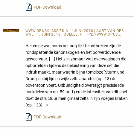
PDF-Download
WWW.OPUSKLASSIEK.NL
| JUNI 2018 | AART VAN DER
WAL | 1. JUNI 2018 | QUELLE:
HTTPS://WWW.OPUS...
Het enige wat soms net nog lijkt te ontbreken zijn de
rondspattende kanonskogels en het oorverdovende
geweervuur. [...] Het zijn zomaar wat overwegingen die
opborrelden tijdens de beluistering van deze set die
indruk maakt, maar waarin bijna tomeloze ‘Sturm und
Drang' en bij tijd en wijle zelfs anarchie (op. 18) de
boventoon voert. Uitbundigheid overstijgt precisie (de
hoekdelen van op. 59 nr. 1) en de intensiteit van dit spel
doet de structuur menigmaal zelfs in zijn voegen kraken
(op. 133).
Mehr
lesen
PDF-Download