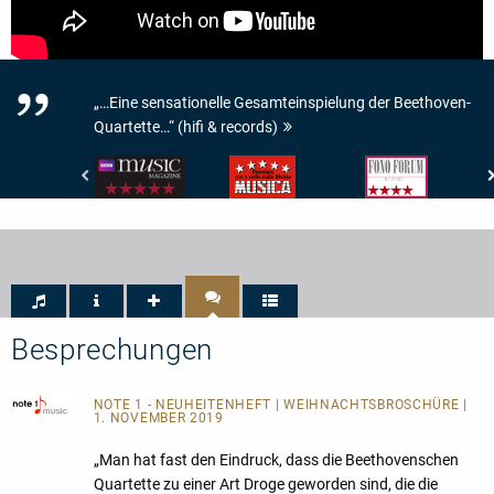
„…Eine sensationelle Gesamteinspielung der Beethoven-
Quartette…“ (hifi & records)
BBC
Musica
Fono
Music
-
Forum
Magazine
5/5
-
-
Sterne
Klang:
Performance:
4/5
5/5
Stars
Besprechungen
NOTE 1 - NEUHEITENHEFT
| WEIHNACHTSBROSCHÜRE |
1. NOVEMBER 2019
„Man hat fast den Eindruck, dass die Beethovenschen
Quartette zu einer Art Droge geworden sind, die die