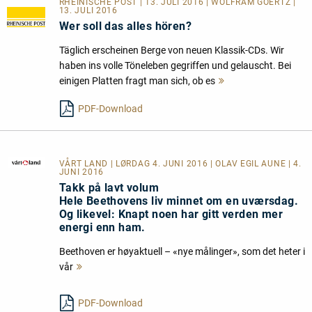
RHEINISCHE POST | 13. JULI 2016 | WOLFRAM GOERTZ |
13. JULI 2016
Wer soll das alles hören?
Täglich erscheinen Berge von neuen Klassik-CDs. Wir
haben ins volle Töneleben gegriffen und gelauscht. Bei
einigen Platten fragt man sich, ob es
Mehr
lesen
PDF-Download
VÅRT LAND
| LØRDAG 4. JUNI 2016 | OLAV EGIL AUNE | 4.
JUNI 2016
Takk på lavt volum
Hele Beethovens liv minnet om en uværsdag.
Og likevel: Knapt noen har gitt verden mer
energi enn ham.
Beethoven er høyaktuell – «nye målinger», som det heter i
vår
Mehr
lesen
PDF-Download