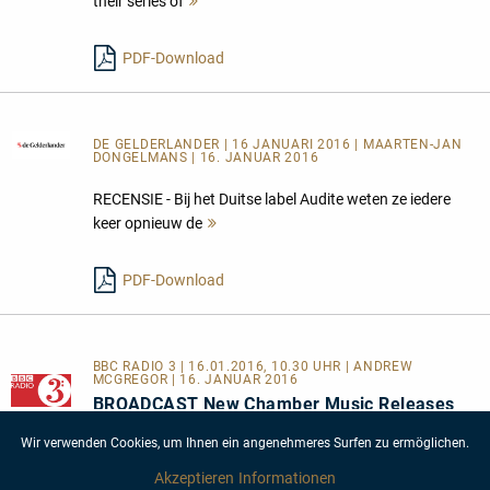
their series of
Mehr
lesen
PDF-Download
DE GELDERLANDER
| 16 JANUARI 2016 | MAARTEN-JAN
DONGELMANS | 16. JANUAR 2016
RECENSIE - Bij het Duitse label Audite weten ze iedere
keer opnieuw de
Mehr
lesen
PDF-Download
BBC RADIO 3 | 16.01.2016, 10.30 UHR | ANDREW
MCGREGOR | 16. JANUAR 2016
BROADCAST New Chamber Music Releases
Rebecca Frank chats to Andrew about a fascinating
Wir verwenden Cookies, um Ihnen ein angenehmeres Surfen zu ermöglichen.
selection of recent releases of chamber music
Akzeptieren
Informationen
repertoire<br /> <br /> Sendebeleg siehe PDF!
Mehr