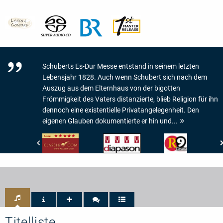
Schuberts Es-Dur Messe entstand in seinem letzten
Lebensjahr 1828. Auch wenn Schubert sich nach dem
Auszug aus dem Elternhaus von der bigotten
Frömmigkeit des Vaters distanzierte, blieb Religion für ihn
dennoch eine existentielle Privatangelegenheit. Den
eigenen Glauben dokumentierte er hin und...
klassik.com
Diapason
Classica-
-
-
Répertoire
Klangqualität:
4
-
5/5
de
R9
Diapason
Titelliste