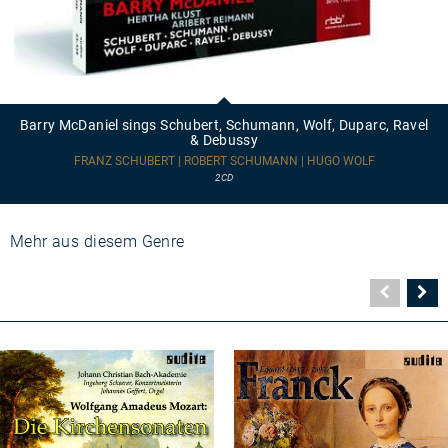
Barry
McDaniel
sings
Barry McDaniel sings Schubert, Schumann, Wolf, Duparc, Ravel
Schubert,
& Debussy
Schumann,
Wolf,
FRANZ SCHUBERT | ROBERT SCHUMANN | HUGO WOLF
Duparc,
2CD
Ravel
&
Debussy
Mehr aus diesem Genre
Vorher
N
Seite
Se