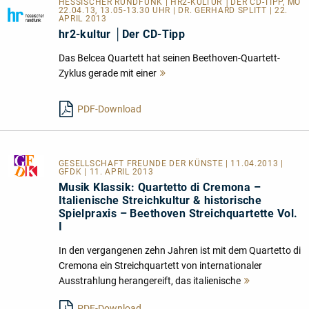
HESSISCHER RUNDFUNK | HR2-KULTUR │DER CD-TIPP, MO
22.04.13, 13.05-13.30 UHR | DR. GERHARD SPLITT | 22.
APRIL 2013
hr2-kultur │Der CD-Tipp
Das Belcea Quartett hat seinen Beethoven-Quartett-
Zyklus gerade mit einer
Mehr
lesen
PDF-Download
GESELLSCHAFT FREUNDE DER KÜNSTE
| 11.04.2013 |
GFDK | 11. APRIL 2013
Musik Klassik: Quartetto di Cremona –
Italienische Streichkultur & historische
Spielpraxis – Beethoven Streichquartette Vol.
I
In den vergangenen zehn Jahren ist mit dem Quartetto di
Cremona ein Streichquartett von internationaler
Ausstrahlung herangereift, das italienische
Mehr
lesen
PDF-Download