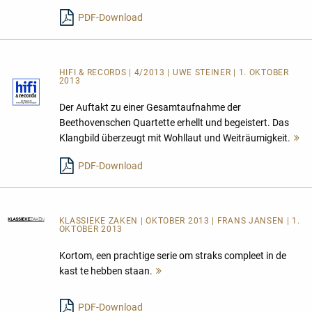
lesen
PDF-Download
HIFI & RECORDS | 4/2013 | UWE STEINER | 1. OKTOBER
2013
Der Auftakt zu einer Gesamtaufnahme der
Beethovenschen Quartette erhellt und begeistert. Das
Klangbild überzeugt mit Wohllaut und Weiträumigkeit.
M
l
PDF-Download
KLASSIEKE ZAKEN
| OKTOBER 2013 | FRANS JANSEN | 1.
OKTOBER 2013
Kortom, een prachtige serie om straks compleet in de
kast te hebben staan.
Mehr
lesen
PDF-Download