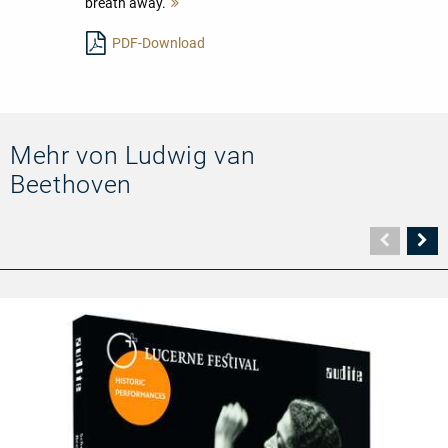
breath away.
Mehr
lesen
PDF-Download
Mehr von Ludwig van
Beethoven
Vorher
N
Seite
Se