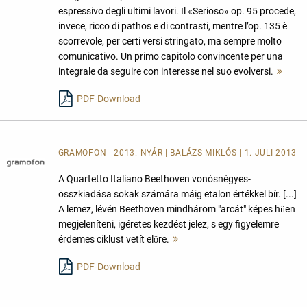
espressivo degli ultimi lavori. Il «Serioso» op. 95 procede,
invece, ricco di pathos e di contrasti, mentre l’op. 135 è
scorrevole, per certi versi stringato, ma sempre molto
comunicativo. Un primo capitolo convincente per una
integrale da seguire con interesse nel suo evolversi.
Meh
lese
PDF-Download
GRAMOFON | 2013. NYÁR | BALÁZS MIKLÓS | 1. JULI 2013
A Quartetto Italiano Beethoven vonósnégyes-
összkiadása sokak számára máig etalon értékkel bír. [...]
A lemez, lévén Beethoven mindhárom "arcát" képes hűen
megjeleníteni, igéretes kezdést jelez, s egy figyelemre
érdemes ciklust vetít előre.
Mehr
lesen
PDF-Download