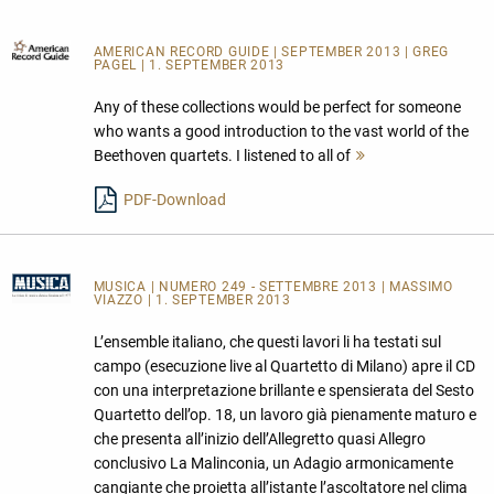
AMERICAN RECORD GUIDE
| SEPTEMBER 2013 | GREG
PAGEL | 1. SEPTEMBER 2013
Any of these collections would be perfect for someone
who wants a good introduction to the vast world of the
Beethoven quartets. I listened to all of
Mehr
lesen
PDF-Download
MUSICA
| NUMERO 249 - SETTEMBRE 2013 | MASSIMO
VIAZZO | 1. SEPTEMBER 2013
L’ensemble italiano, che questi lavori li ha testati sul
campo (esecuzione live al Quartetto di Milano) apre il CD
con una interpretazione brillante e spensierata del Sesto
Quartetto dell’op. 18, un lavoro già pienamente maturo e
che presenta all’inizio dell’Allegretto quasi Allegro
conclusivo La Malinconia, un Adagio armonicamente
cangiante che proietta all’istante l’ascoltatore nel clima