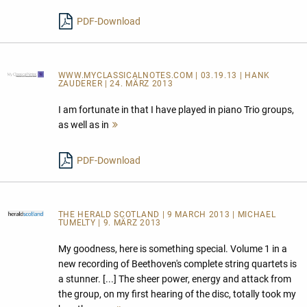
lesen
PDF-Download
WWW.MYCLASSICALNOTES.COM
| 03.19.13 | HANK
ZAUDERER | 24. MÄRZ 2013
I am fortunate in that I have played in piano Trio groups,
as well as in
Mehr
lesen
PDF-Download
THE HERALD SCOTLAND
| 9 MARCH 2013 | MICHAEL
TUMELTY | 9. MÄRZ 2013
My goodness, here is something special. Volume 1 in a
new recording of Beethoven's complete string quartets is
a stunner. [...] The sheer power, energy and attack from
the group, on my first hearing of the disc, totally took my