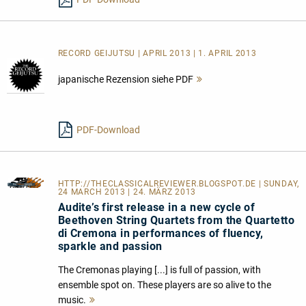
RECORD GEIJUTSU | APRIL 2013 | 1. APRIL 2013
japanische Rezension siehe PDF
Mehr
lesen
PDF-Download
HTTP://THECLASSICALREVIEWER.BLOGSPOT.DE
| SUNDAY,
24 MARCH 2013 | 24. MÄRZ 2013
Audite’s first release in a new cycle of
Beethoven String Quartets from the Quartetto
di Cremona in performances of fluency,
sparkle and passion
The Cremonas playing [...] is full of passion, with
ensemble spot on. These players are so alive to the
music.
Mehr