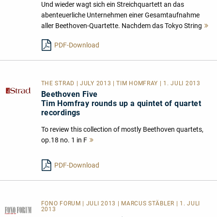
Und wieder wagt sich ein Streichquartett an das
abenteuerliche Unternehmen einer Gesamtaufnahme
aller Beethoven-Quartette. Nachdem das Tokyo String
M
l
PDF-Download
THE STRAD | JULY 2013 | TIM HOMFRAY | 1. JULI 2013
Beethoven Five
Tim Homfray rounds up a quintet of quartet
recordings
To review this collection of mostly Beethoven quartets,
op.18 no. 1 in F
Mehr
lesen
PDF-Download
FONO FORUM | JULI 2013 | MARCUS STÄBLER | 1. JULI
2013