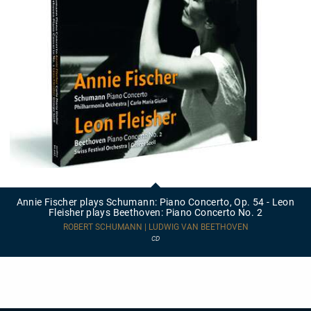
Annie
Fischer
plays
Annie Fischer plays Schumann: Piano Concerto, Op. 54 - Leon
Schumann:
Fleisher plays Beethoven: Piano Concerto No. 2
Piano
Concerto,
ROBERT SCHUMANN | LUDWIG VAN BEETHOVEN
Op.
CD
54
-
Leon
Fleisher
plays
Beethoven:
Piano