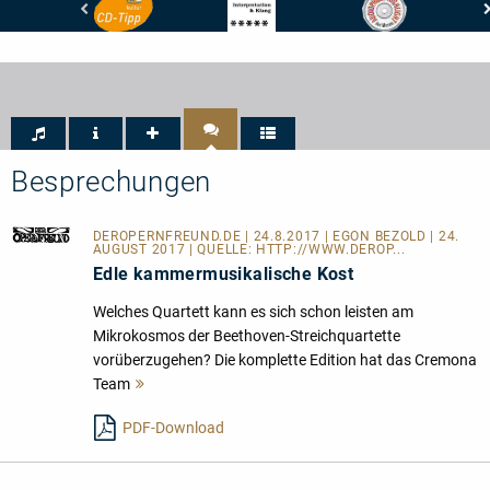
Hessischer
Ensemble
Stereo
Rundfunk
-
-
-
Magazin
Audiophiles
hr2-
für
Highlight
Kultur
Kammermusik
-
-
CD-
Interpretation
TIPP
und
Klang:
Besprechungen
5/5
DEROPERNFREUND.DE
| 24.8.2017 | EGON BEZOLD | 24.
AUGUST 2017 | QUELLE:
HTTP://WWW.DEROP...
Edle kammermusikalische Kost
Welches Quartett kann es sich schon leisten am
Mikrokosmos der Beethoven-Streichquartette
vorüberzugehen? Die komplette Edition hat das Cremona
Team
Mehr
lesen
PDF-Download