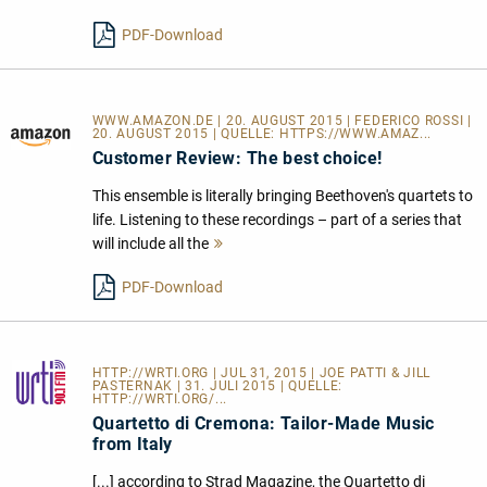
lesen
PDF-Download
WWW.AMAZON.DE | 20. AUGUST 2015 | FEDERICO ROSSI |
20. AUGUST 2015 | QUELLE:
HTTPS://WWW.AMAZ...
Customer Review: The best choice!
This ensemble is literally bringing Beethoven's quartets to
life. Listening to these recordings – part of a series that
will include all the
Mehr
lesen
PDF-Download
HTTP://WRTI.ORG
| JUL 31, 2015 | JOE PATTI & JILL
PASTERNAK | 31. JULI 2015 | QUELLE:
HTTP://WRTI.ORG/...
Quartetto di Cremona: Tailor-Made Music
from Italy
[...] according to Strad Magazine, the Quartetto di