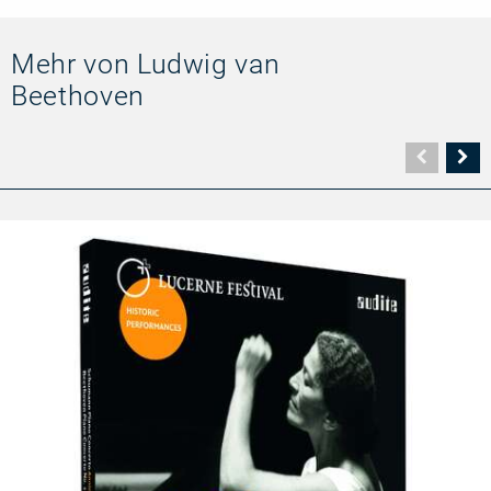
Mehr von Ludwig van
Beethoven
Vorher
N
Seite
Se