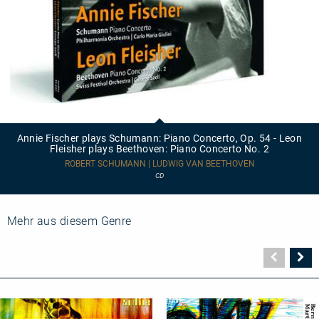
Annie
Fischer
plays
Annie Fischer plays Schumann: Piano Concerto, Op. 54 - Leon
Schumann:
Fleisher plays Beethoven: Piano Concerto No. 2
Piano
Concerto,
ROBERT SCHUMANN | LUDWIG VAN BEETHOVEN
Op.
CD
54
-
Leon
Fleisher
Mehr aus diesem Genre
plays
Beethoven:
Piano
Vorher
N
Concerto
Seite
Se
No.
2