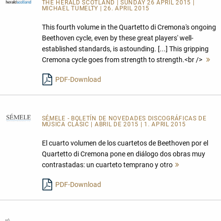
THE HERALD SCOTLAND
| SUNDAY 26 APRIL 2015 |
MICHAEL TUMELTY | 26. APRIL 2015
This fourth volume in the Quartetto di Cremona's ongoing
Beethoven cycle, even by these great players' well-
established standards, is astounding. [...] This gripping
Cremona cycle goes from strength to strength.<br />
M
le
PDF-Download
SÉMELE - BOLETÍN DE NOVEDADES DISCOGRÁFICAS DE
MÚSICA CLÁSIC
| ABRIL DE 2015 | 1. APRIL 2015
El cuarto volumen de los cuartetos de Beethoven por el
Quartetto di Cremona pone en diálogo dos obras muy
contrastadas: un cuarteto temprano y otro
Mehr
lesen
PDF-Download