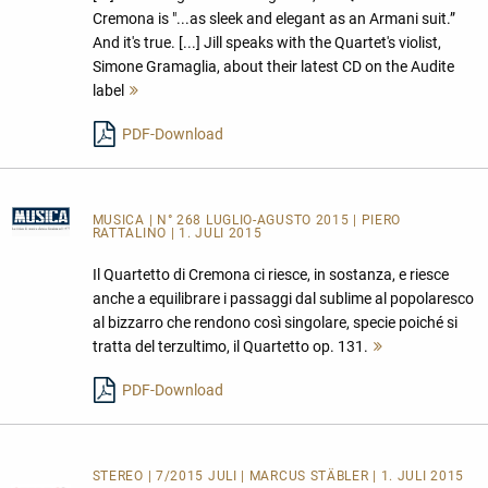
Cremona is "...as sleek and elegant as an Armani suit.”
And it's true. [...] Jill speaks with the Quartet's violist,
Simone Gramaglia, about their latest CD on the Audite
label
Mehr
lesen
PDF-Download
MUSICA
| N° 268 LUGLIO-AGUSTO 2015 | PIERO
RATTALINO | 1. JULI 2015
Il Quartetto di Cremona ci riesce, in sostanza, e riesce
anche a equilibrare i passaggi dal sublime al popolaresco
al bizzarro che rendono così singolare, specie poiché si
tratta del terzultimo, il Quartetto op. 131.
Mehr
lesen
PDF-Download
STEREO | 7/2015 JULI | MARCUS STÄBLER | 1. JULI 2015