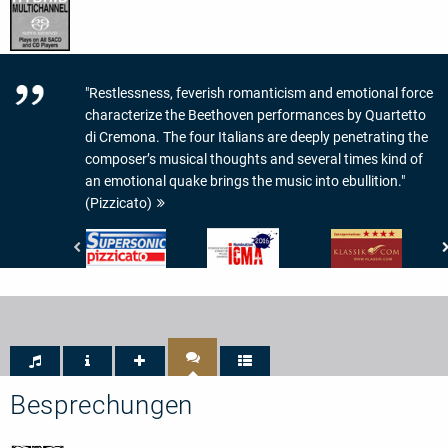
"Restlessness, feverish romanticism and emotional force
characterize the Beethoven performances by Quartetto
di Cremona. The four Italians are deeply penetrating the
composer’s musical thoughts and several times kind of
an emotional quake brings the music into ebullition."
(Pizzicato)
Pizzicato
International
klassik.com
-
Classical
-
Supersonic
Music
Interpretation:
Awards
4/5
-
Sternen
ICMA
-
Nomination
2016
Besprechungen