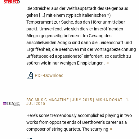
Die Streicher aus der Welthauptstadt des Geigenbaus
gehen [...] mit einem (typisch italienischen ?)
Temperament zur Sache, das den Hörer unmittelbar
packt. Umwerfend, wie sich die vier im eröffnenden
Allegro gegenseitig befeuern. Im Gesang des
anschließenden Adagio sind dann die Leidenschaft und
Ergriffenheit, die Beethoven mit der Vortragsbezeichnung
„affettuoso ed appassionato“ einfordert, so deutlich zu
spüren wie in nur wenigen Einspielungen.
Mehr
lesen
PDF-Download
BBC MUSIC MAGAZINE | JULY 2015 | MISHA DONAT | 1.
JULI 2015
Here's some tremendously accomplished playing in two
works from opposite ends of Beethoven's career as a
composer of string quartets. The scurrying
Mehr
lesen