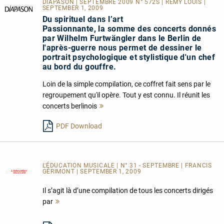
DIAPASON | SEPTEMBRE 2009 N° 572S | RÉMY LOUIS |
SEPTEMBER 1, 2009
Du spirituel dans l’art
Passionnante, la somme des concerts donnés
par Wilhelm Furtwängler dans le Berlin de
l'après-guerre nous permet de dessiner le
portrait psychologique et stylistique d'un chef
au bord du gouffre.
Loin de la simple compilation, ce coffret fait sens par le
regroupement qu'il opère. Tout y est connu. Il réunit les
concerts berlinois
Mehr
lesen
PDF Download
L'ÉDUCATION MUSICALE | N° 31 - SEPTEMBRE | FRANCIS
GÉRIMONT | SEPTEMBER 1, 2009
Il s’agit là d’une compilation de tous les concerts dirigés
par
Mehr
lesen