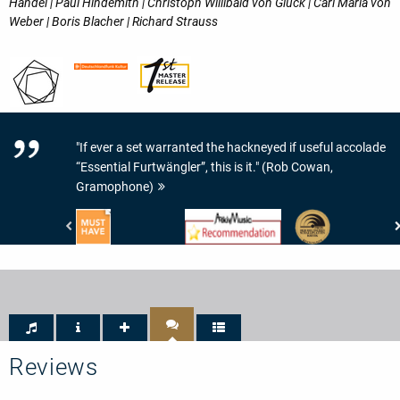
Handel | Paul Hindemith | Christoph Willibald von Gluck | Carl Maria von
Weber | Boris Blacher | Richard Strauss
"If ever a set warranted the hackneyed if useful accolade
“Essential Furtwängler”, this is it." (Rob Cowan,
Gramophone)
www.highresaudio.com
www.arkivmusic.com
Preis
-
-
der
Must
Arkivmusic_recommendation
Deutschen
Have
Schallplattenkritik
-
PdSK
-
Bestenliste
Reviews