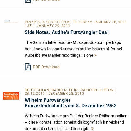
IONARTS.BLOGSPOT.COM
| THURSDAY, JANUARY 20, 2011
| JFL | JANUARY 20, 2011
Side Notes: Audite's Furtwängler Deal
The German label "audite - Musikproduktion", perhaps
best known to ionarts readers as the issuers of Rafael
Kubelik's live Mahler recordings, is one
Mehr
lesen
PDF Download
DEUTSCHLANDRADIO KULTUR - RADIOFEUILLETON |
28.12.2010 | DECEMBER 28, 2010
Wilhelm Furtwängler
Konzertmitschnitt vom 8. Dezember 1952
Wilhelm Furtwängler am Pult der Berliner Philharmoniker
– diese Konstellation scheint diskografisch hinreichend
dokumentiert zu sein. Und doch gibt
Mehr