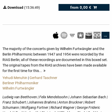
from
0,00 €
Download
(15:36:49)
...
The majority of the concerts given by Wilhelm Furtwängler and the
Berlin Philharmonic between 1947 and 1954 were recorded by the
RIAS Berlin; all of these recordings are documented in this boxed set.
The original tapes from the RIAS archives have been made available
for the first time for this...
more
Yehudi Menuhin
|
Gerhard Taschner
Berliner Philharmoniker
Wilhelm Furtwängler
Ludwig van Beethoven | Felix Mendelssohn | Johann Sebastian Bach |
Franz Schubert | Johannes Brahms | Anton Bruckner | Robert
Schumann | Wolfgang Fortner | Richard Wagner | George Frideric