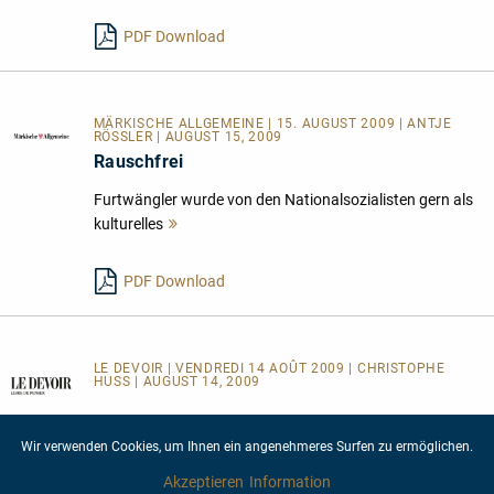
lesen
PDF Download
MÄRKISCHE ALLGEMEINE | 15. AUGUST 2009 | ANTJE
RÖSSLER | AUGUST 15, 2009
Rauschfrei
Furtwängler wurde von den Nationalsozialisten gern als
kulturelles
Mehr
lesen
PDF Download
LE DEVOIR | VENDREDI 14 AOÛT 2009 | CHRISTOPHE
HUSS | AUGUST 14, 2009
La très sérieuse étiquette allemande Audite réédite dans
un précieux
Mehr
Wir verwenden Cookies, um Ihnen ein angenehmeres Surfen zu ermöglichen.
lesen
Akzeptieren
Information