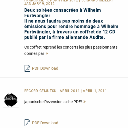
FRANCAISE
| 09 JANVIER 2012 | BERNARD MEILLAT |
JANUARY 9, 2012
Deux soirées consacrées à Wilhelm
Furtwängler
Il ne nous faudra pas moins de deux
émissions pour rendre hommage à Wilhelm
Furtwängler, à travers un coffret de 12 CD
publié par la firme allemande Audite.
Ce coffret reprend les concerts les plus passionnants
donnés par
Mehr
lesen
PDF Download
RECORD GEIJUTSU | APRIL 2011 | APRIL 1, 2011
japanische Rezension siehe PDF!
Mehr
lesen
PDF Download