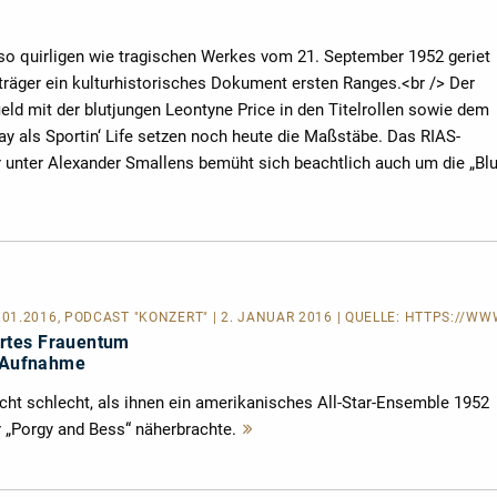
s so quirligen wie tragischen Werkes vom 21. September 1952 geriet
räger ein kulturhistorisches Dokument ersten Ranges.<br /> Der
eld mit der blutjungen Leontyne Price in den Titelrollen sowie dem
y als Sportin‘ Life setzen noch heute die Maßstäbe. Das RIAS-
 unter Alexander Smallens bemüht sich beachtlich auch um die „Bl
1.2016, PODCAST "KONZERT" | 2. JANUAR 2016 | QUELLE:
HTTPS://WWW
rtes Frauentum
r Aufnahme
icht schlecht, als ihnen ein amerikanisches All-Star-Ensemble 1952
 „Porgy and Bess“ näherbrachte.
Mehr
lesen