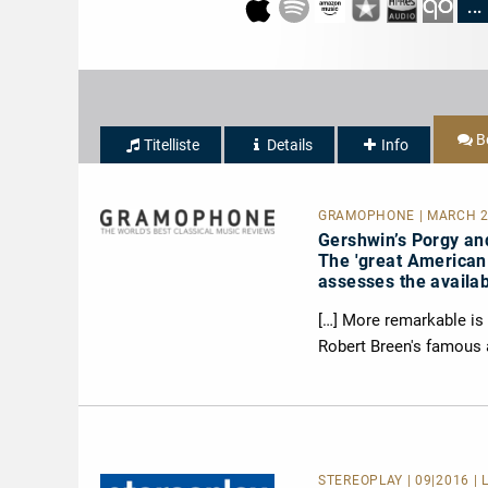
...
B
Titelliste
Details
Info
GRAMOPHONE | MARCH 20
Gershwin’s Porgy an
The 'great American
assesses the availab
[…] More remarkable is 
Robert Breen's famous a
STEREOPLAY | 09|2016 |