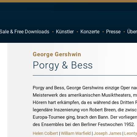
Sale & Free Downloads
Künstler
Konzerte
Presse
Über
C
D
H
I
George Gershwin
M
N
Porgy & Bess
R
S
W
X
Porgy and Bess, George Gershwins einzige Oper na
Meister­werk des amerikanischen Musiktheaters, 
Hörern hart er­kämpfen, da es während des Dritten 
legendäre Insze­­nierung von Robert Breen, die zwi
Europa-Tournee ging, brach den Bann. Der vorliege
des Ensembles bei den Berliner Festwochen 1952.
Helen Colbert
|
William Warfield
|
Joseph James
|
Leonty