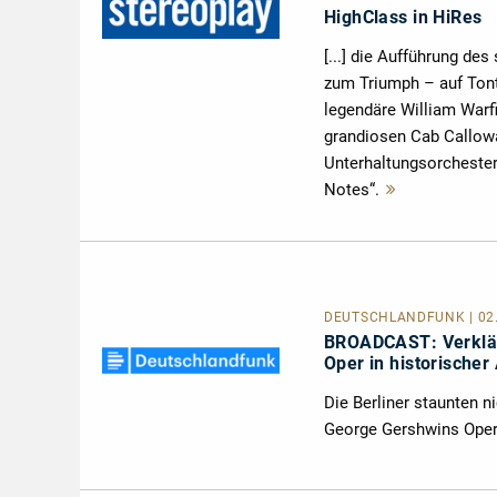
HighClass in HiRes
[...] die Aufführung de
zum Triumph – auf Tont
legendäre William Warfi
grandiosen Cab Callowa
Unterhaltungsorchester
Notes“.
Mehr
lesen
DEUTSCHLANDFUNK | 02.0
BROADCAST: Verklä
Oper in historische
Die Berliner staunten n
George Gershwins Oper