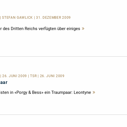
 | STEFAN GAWLICK | 31. DEZEMBER 2009
 des Dritten Reichs verfügten über einiges
Mehr
lesen
26. JUNI 2009 | TSR | 26. JUNI 2009
paar
isten in «Porgy & Bess» ein Traumpaar: Leontyne
Mehr
lesen