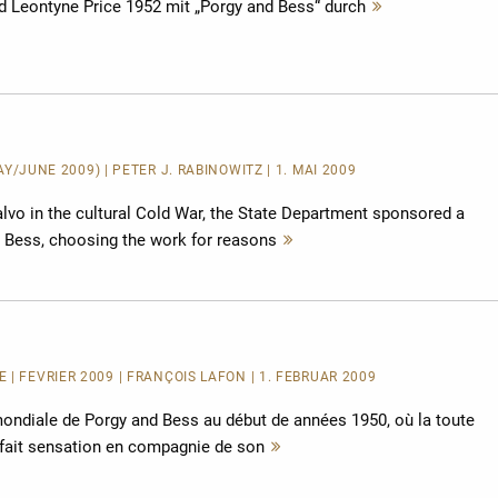
nd Leontyne Price 1952 mit „Porgy and Bess“ durch
Mehr
lesen
MAY/JUNE 2009) | PETER J. RABINOWITZ | 1. MAI 2009
salvo in the cultural Cold War, the State Department sponsored a
d Bess, choosing the work for reasons
Mehr
lesen
 | FÉVRIER 2009 | FRANÇOIS LAFON | 1. FEBRUAR 2009
mondiale de Porgy and Bess au début de années 1950, où la toute
 fait sensation en compagnie de son
Mehr
lesen