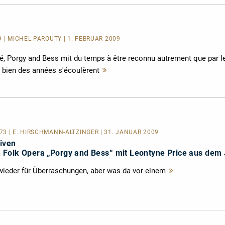
9 | MICHEL PAROUTY | 1. FEBRUAR 2009
é, Porgy and Bess mit du temps à être reconnu autrement que par l
 bien des années s'écoulèrent
Mehr
lesen
3 | E. HIRSCHMANN-ALTZINGER | 31. JANUAR 2009
iven
Folk Opera „Porgy and Bess“ mit Leontyne Price aus dem
ieder für Überraschungen, aber was da vor einem
Mehr
lesen