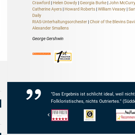
Crawford
|
Helen Dowdy
|
Georgia Burke
|
John McCurr
Catherine Ayers
|
Howard Roberts
|
William Veasey
|
Sa
Daily
RIAS-Unterhaltungsorchester
|
Choir of the Blevins Dav
Alexander Smallens
George Gershwin
"Das Ergebnis ist schlicht ideal, weil nicht
Folkloristisches, nichts Outriertes." (Süd
Fono
Gramophone
www.arkivm
Forum
-
-
-
The
Arkivmusic