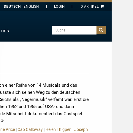
DEUTSCH
ENGLISH
Suche
 uns
E
J
O
T
Y
ch einer Reihe von 14 Musicals und das
musste sich seinen Weg zu den deutschen
Reichs als „Negermusik“ verfemt war. Erst die
schen 1952 und 1955 auf USA- und dann
nde Mitschnitt dokumentiert das Gastspiel
mehr
ne Price
|
Cab Calloway
|
Helen Thigpen
|
Joseph