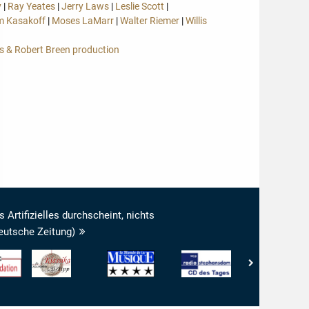
y
|
Ray Yeates
|
Jerry Laws
|
Leslie Scott
|
m Kasakoff
|
Moses LaMarr
|
Walter Riemer
|
Willis
is & Robert Breen production
s Artifizielles durchscheint, nichts
deutsche Zeitung)
usic.com
www.klassika.info
Le
Radio
Diapason
-
Monde
Stephansdom
-
_recommendation
Klassika
de
-
Diapason