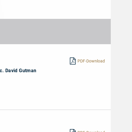
-
la
CD
d'Or
CD-
Musique
des
Tipp
-
Tages
4/5
Sternen
PDF-Download
sc. David Gutman