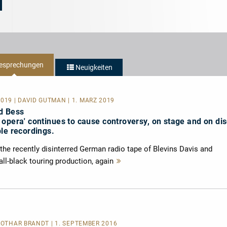
Musik:
Historic
5/5
Choice
Sternen
esprechungen
Neuigkeiten
19 | DAVID GUTMAN | 1. MÄRZ 2019
d Bess
 opera' continues to cause controversy, on stage and on di
le recordings.
the recently disinterred German radio tape of Blevins Davis and
ll-black touring production, again
Mehr
lesen
 LOTHAR BRANDT | 1. SEPTEMBER 2016