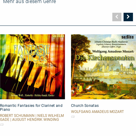
Mehr aus diesem Genre
216
Vorher
N
Seite
Se
Romantic
Church
Romantic Fantasies for Clarinet and
Church Sonatas
Fantasies
Sonatas
Piano
for
WOLFGANG AMADEUS MOZART
Clarinet
ROBERT SCHUMANN | NIELS WILHELM
CD
GADE | AUGUST HENDRIK WINDING
and
Piano
CD