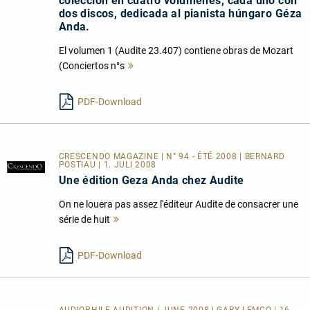
colección en cuatro volúmenes, cada uno con
dos discos, dedicada al pianista húngaro Géza
Anda.
El volumen 1 (Audite 23.407) contiene obras de Mozart
(Conciertos n°s
Mehr
lesen
PDF-Download
CRESCENDO MAGAZINE | N° 94 - ÉTÉ 2008 | BERNARD
POSTIAU | 1. JULI 2008
Une édition Geza Anda chez Audite
On ne louera pas assez l'éditeur Audite de consacrer une
série de huit
Mehr
lesen
PDF-Download