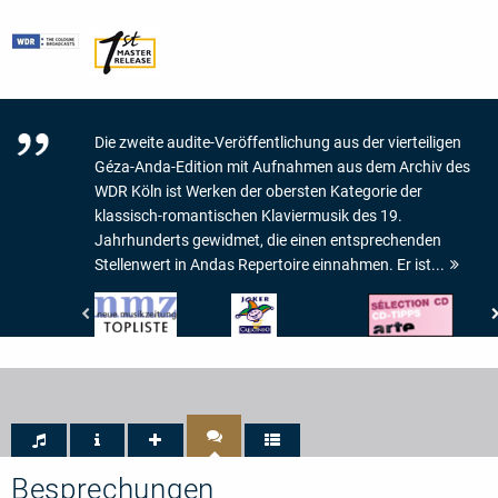
Die zweite audite-Veröffentlichung aus der vierteiligen
Géza-Anda-Edition mit Aufnahmen aus dem Archiv des
WDR Köln ist Werken der obersten Kategorie der
klassisch-romantischen Klaviermusik des 19.
Jahrhunderts gewidmet, die einen entsprechenden
Stellenwert in Andas Repertoire einnahmen. Er ist...
Neue
Crescendo
Arte
Musikzeitung
Magazine
-
-
-
CD-
Topliste
JOKER
Tipp
DE
CRESCENDO
Besprechungen