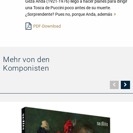
Géza Anda (1921-1976) llegó a hacer planes para dirigir
una Tosca de Puccini poco antes de su muerte.
¿Sorprendente? Pues no, porque Anda, además
Mehr
lesen
PDF-Download
Mehr von den
Komponisten
Vorher
N
Seite
Se