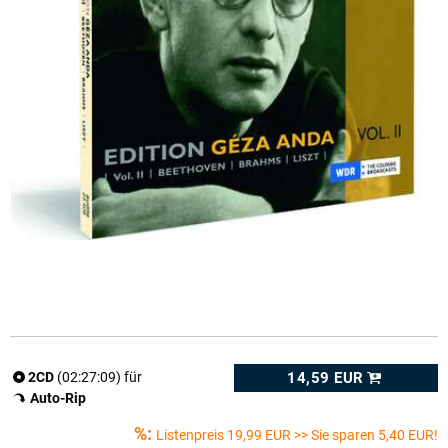
14,59 EUR
2CD
(02:27:09) für
Auto-Rip
%:
Listenpreis
19,99 EUR
>> Sie sparen 5,40 EUR!