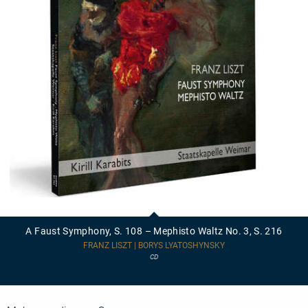
A
Faust
Symphony,
A Faust Symphony, S. 108 – Mephisto Waltz No. 3, S. 216
S.
108
FRANZ LISZT | BORYS LYATOSHYNSKY
–
CD
Mephisto
Waltz
No.
3,
S.