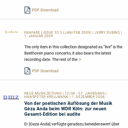
lesen
PDF-Download
FANFARE
| ISSUE 32:3 (JAN/FEB 2009) | JERRY DUBINS |
1. JANUAR 2009
The only item in this collection designated as “live” is the
Beethoven piano concerto; it also bears the latest
recording date. The rest of the
Mehr
lesen
PDF-Download
NEUE MUSIKZEITUNG | 12/08 - 57. JAHRGANG |
HANSPETER KRELLMANN | 1. DEZEMBER 2008
Von der poetischen Auflösung der Musik
Géza Anda beim WDR Köln: zur neuen
Gesamt-Edition bei audite
Er [Geza Anda] verfügte geradezu beneidenswert über