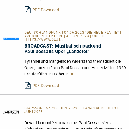
lesen
PDF-Download
DEUTSCHLANDFUNK | 04.06.2023 "DIE NEUE PLATTE" |
YVONNE PETITPIERRE | 4. JUNI 2023 | QUELLE:
HTTPS://WWW.DEUT...
BROADCAST: Musikalisch packend
Paul Dessaus Oper „Lanzelot“
Tyrannei und mangelnden Widerstand thematisiert die
Oper „Lanzelot“ von Paul Dessau und Heiner Müller. 1969
uraufgeführt in Ostberlin,
Mehr
lesen
PDF-Download
DIAPASON | N° 723 JUIN 2023 | JEAN-CLAUDE HULOT | 1.
JUNI 2023
Devant la montée du nazisme, Paul Dessau s’exila,
d’abord en France puis aux Etats-Unis, où sa rencontre