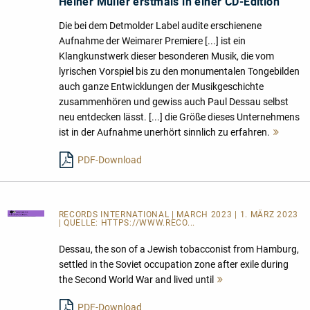
Heiner Müller erstmals in einer CD-Edition
Die bei dem Detmolder Label audite erschienene
Aufnahme der Weimarer Premiere [...] ist ein
Klangkunstwerk dieser besonderen Musik, die vom
lyrischen Vorspiel bis zu den monumentalen Tongebilden
auch ganze Entwicklungen der Musikgeschichte
zusammenhören und gewiss auch Paul Dessau selbst
neu entdecken lässt. [...] die Größe dieses Unternehmens
ist in der Aufnahme unerhört sinnlich zu erfahren.
Mehr
lesen
PDF-Download
RECORDS INTERNATIONAL
| MARCH 2023 | 1. MÄRZ 2023
| QUELLE:
HTTPS://WWW.RECO...
Dessau, the son of a Jewish tobacconist from Hamburg,
settled in the Soviet occupation zone after exile during
the Second World War and lived until
Mehr
lesen
PDF-Download