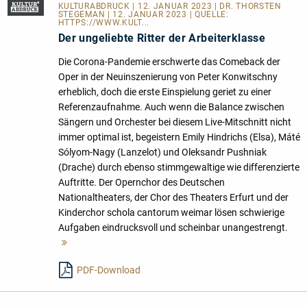
KULTURABDRUCK
| 12. JANUAR 2023 | DR. THORSTEN
STEGEMAN | 12. JANUAR 2023 | QUELLE:
HTTPS://WWW.KULT...
Der ungeliebte Ritter der Arbeiterklasse
Die Corona-Pandemie erschwerte das Comeback der
Oper in der Neuinszenierung von Peter Konwitschny
erheblich, doch die erste Einspielung geriet zu einer
Referenzaufnahme. Auch wenn die Balance zwischen
Sängern und Orchester bei diesem Live-Mitschnitt nicht
immer optimal ist, begeistern Emily Hindrichs (Elsa), Máté
Sólyom-Nagy (Lanzelot) und Oleksandr Pushniak
(Drache) durch ebenso stimmgewaltige wie differenzierte
Auftritte. Der Opernchor des Deutschen
Nationaltheaters, der Chor des Theaters Erfurt und der
Kinderchor schola cantorum weimar lösen schwierige
Aufgaben eindrucksvoll und scheinbar unangestrengt.
Mehr
lesen
PDF-Download