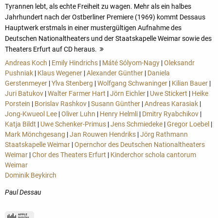
Tyrannen lebt, als echte Freiheit zu wagen. Mehr als ein halbes
Jahrhundert nach der Ostberliner Premiere (1969) kommt Dessaus
Hauptwerk erstmals in einer mustergültigen Aufnahme des
Deutschen Nationaltheaters und der Staatskapelle Weimar sowie des
Theaters Erfurt auf CD heraus.
mehr
Andreas Koch
|
Emily Hindrichs
|
Máté Sólyom-Nagy
|
Oleksandr
Pushniak
|
Klaus Wegener
|
Alexander Günther
|
Daniela
Gerstenmeyer
|
Ylva Stenberg
|
Wolfgang Schwaninger
|
Kilian Bauer
|
Juri Batukov
|
Walter Farmer Hart
|
Jörn Eichler
|
Uwe Stickert
|
Heike
Porstein
|
Borislav Rashkov
|
Susann Günther
|
Andreas Karasiak
|
Jong-Kwueol Lee
|
Oliver Luhn
|
Henry Helmli
|
Dmitry Ryabchikov
|
Katja Bildt
|
Uwe Schenker-Primus
|
Jens Schmiedeke
|
Gregor Loebel
|
Mark Mönchgesang
|
Jan Rouwen Hendriks
|
Jörg Rathmann
Staatskapelle Weimar
|
Opernchor des Deutschen Nationaltheaters
Weimar
|
Chor des Theaters Erfurt
|
Kinderchor schola cantorum
Weimar
Dominik Beykirch
Paul Dessau