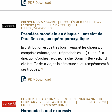
PDF-Download
CRESCENDO MAGAZINE | LE 22 FÉVRIER 2023 | JEAN
LACROIX | 22. FEBRUAR 2023 | QUELLE:
HTTPS://WWW.CRES...
Première mondiale au disque : Lanzelot de
Paul Dessau, un opéra paroxystique
la distribution est de très bon niveau, et les chœurs, y
compris d’enfants, sont irréprochables. [...] Quant à la
direction d’orchestre du jeune chef Dominik Beykirch, […]
elle insuffle de la vie, de la démesure et du tempérament à
ses troupes.
Mehr
lesen
PDF-Download
CONCERTI - DAS KONZERT- UND OPERNMAGAZIN | 13.
FEBRUAR 2023 | ROLAND H. DIPPEL | 13. FEBRUAR 2023 |
QUELLE:
HTTPS://WWW.CONC...
Harmonisch und expressiv