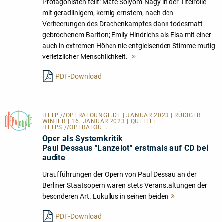
Protagonisten teilt: Máté Sólyom-Nagy in der Titelrolle
mit geradlinigem, kernig-ernstem, nach den
Verheerungen des Drachenkampfes dann todesmatt
gebrochenem Bariton; Emily Hindrichs als Elsa mit einer
auch in extremen Höhen nie entgleisenden Stimme mutig-
verletzlicher Menschlichkeit.
Mehr
lesen
PDF-Download
HTTP://OPERALOUNGE.DE
| JANUAR 2023 | RÜDIGER
WINTER | 16. JANUAR 2023 | QUELLE:
HTTPS://OPERALOU...
Oper als Systemkritik
Paul Dessaus "Lanzelot" erstmals auf CD bei
audite
Uraufführungen der Opern von Paul Dessau an der
Berliner Staatsopern waren stets Veranstaltungen der
besonderen Art. Lukullus in seinen beiden
Mehr
lesen
PDF-Download