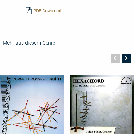
lesen
PDF-Download
Mehr aus diesem Genre
Vorher
N
Seite
Se