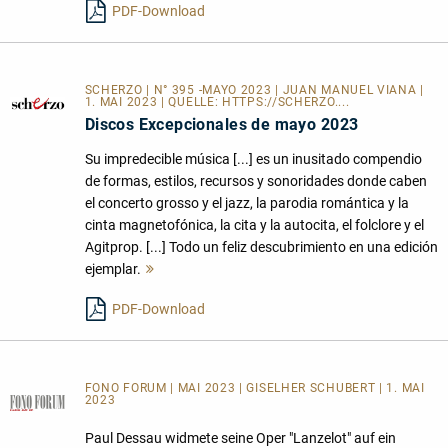
PDF-Download
SCHERZO | N° 395 -MAYO 2023 | JUAN MANUEL VIANA |
1. MAI 2023 | QUELLE:
HTTPS://SCHERZO....
Discos Excepcionales de mayo 2023
Su impredecible música [...] es un inusitado compendio
de formas, estilos, recursos y sonoridades donde caben
el concerto grosso y el jazz, la parodia romántica y la
cinta magnetofónica, la cita y la autocita, el folclore y el
Agitprop. [...] Todo un feliz descubrimiento en una edición
ejemplar.
Mehr
lesen
PDF-Download
FONO FORUM | MAI 2023 | GISELHER SCHUBERT | 1. MAI
2023
Paul Dessau widmete seine Oper "Lanzelot" auf ein