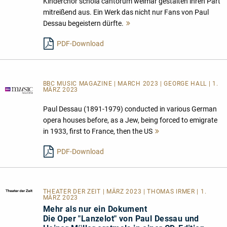
Kinderchor schola cantorum weimar gestalten ihren Part
mitreißend aus. Ein Werk das nicht nur Fans von Paul
Dessau begeistern dürfte.
Mehr
lesen
PDF-Download
BBC MUSIC MAGAZINE | MARCH 2023 | GEORGE HALL | 1.
MÄRZ 2023
Paul Dessau (1891-1979) conducted in various German
opera houses before, as a Jew, being forced to emigrate
in 1933, first to France, then the US
Mehr
lesen
PDF-Download
THEATER DER ZEIT
| MÄRZ 2023 | THOMAS IRMER | 1.
MÄRZ 2023
Mehr als nur ein Dokument
Die Oper "Lanzelot" von Paul Dessau und