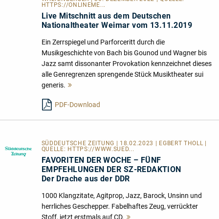
HTTPS://ONLINEME...
Live Mitschnitt aus dem Deutschen
Nationaltheater Weimar vom 13.11.2019
Ein Zerrspiegel und Parforceritt durch die
Musikgeschichte von Bach bis Gounod und Wagner bis
Jazz samt dissonanter Provokation kennzeichnet dieses
alle Genregrenzen sprengende Stück Musiktheater sui
generis.
Mehr
lesen
PDF-Download
SÜDDEUTSCHE ZEITUNG | 18.02.2023 | EGBERT THOLL |
QUELLE:
HTTPS://WWW.SUED...
FAVORITEN DER WOCHE – FÜNF
EMPFEHLUNGEN DER SZ-REDAKTION
Der Drache aus der DDR
1000 Klangzitate, Agitprop, Jazz, Barock, Unsinn und
herrliches Geschepper. Fabelhaftes Zeug, verrückter
Stoff, jetzt erstmals auf CD.
Mehr