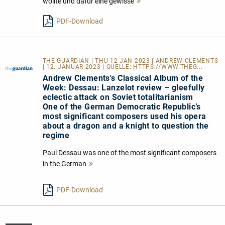
wollte und dafür eine gewisse
Mehr
lesen
PDF-Download
THE GUARDIAN | THU 12 JAN 2023 | ANDREW CLEMENTS
| 12. JANUAR 2023 | QUELLE:
HTTPS://WWW.THEG...
Andrew Clements's Classical Album of the
Week: Dessau: Lanzelot review – gleefully
eclectic attack on Soviet totalitarianism
One of the German Democratic Republic’s
most significant composers used his opera
about a dragon and a knight to question the
regime
Paul Dessau was one of the most significant composers
in the German
Mehr
lesen
PDF-Download