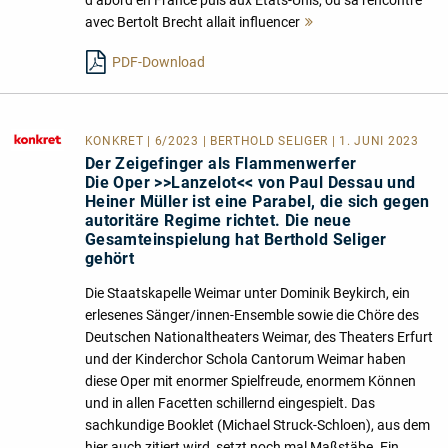
avec Bertolt Brecht allait influencer
Mehr
lesen
PDF-Download
KONKRET
| 6/2023 | BERTHOLD SELIGER | 1. JUNI 2023
Der Zeigefinger als Flammenwerfer
Die Oper >>Lanzelot<< von Paul Dessau und
Heiner Müller ist eine Parabel, die sich gegen
autoritäre Regime richtet. Die neue
Gesamteinspielung hat Berthold Seliger
gehört
Die Staatskapelle Weimar unter Dominik Beykirch, ein
erlesenes Sänger/innen-Ensemble sowie die Chöre des
Deutschen Nationaltheaters Weimar, des Theaters Erfurt
und der Kinderchor Schola Cantorum Weimar haben
diese Oper mit enormer Spielfreude, enormem Können
und in allen Facetten schillernd eingespielt. Das
sachkundige Booklet (Michael Struck-Schloen), aus dem
hier auch zitiert wird, setzt noch mal Maßstäbe. Ein