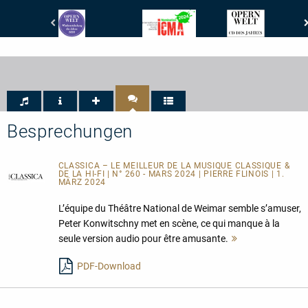
Opernwelt
International
Opernwelt
-
Classical
-
Wiederentdeckung
Music
CD
des
Awards
des
Jahres
-
Jahres
-
ICMA
2020
-
Nomination
2024
Besprechungen
CLASSICA – LE MEILLEUR DE LA MUSIQUE CLASSIQUE &
DE LA HI-FI | N° 260 - MARS 2024 | PIERRE FLINOIS | 1.
MÄRZ 2024
L’équipe du Théâtre National de Weimar semble s’amuser,
Peter Konwitschny met en scène, ce qui manque à la
seule version audio pour être amusante.
Mehr
lesen
PDF-Download