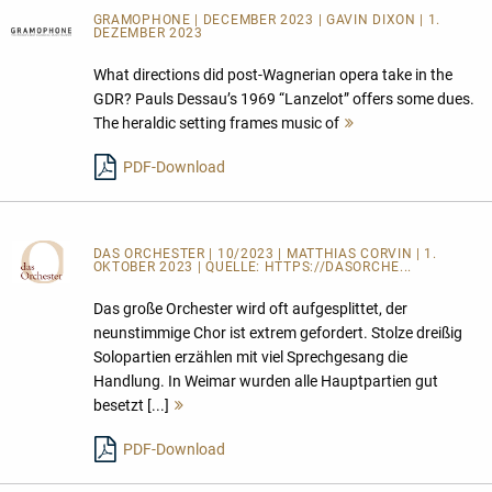
GRAMOPHONE | DECEMBER 2023 | GAVIN DIXON | 1.
DEZEMBER 2023
What directions did post-Wagnerian opera take in the
GDR? Pauls Dessau’s 1969 “Lanzelot” offers some dues.
The heraldic setting frames music of
Mehr
lesen
PDF-Download
DAS ORCHESTER
| 10/2023 | MATTHIAS CORVIN | 1.
OKTOBER 2023 | QUELLE:
HTTPS://DASORCHE...
Das große Orchester wird oft aufgesplittet, der
neunstimmige Chor ist extrem gefordert. Stolze dreißig
Solopartien erzählen mit viel Sprechgesang die
Handlung. In Weimar wurden alle Hauptpartien gut
besetzt [...]
Mehr
lesen
PDF-Download