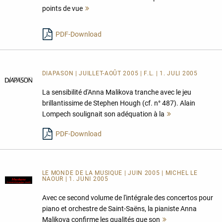
points de vue
Mehr
lesen
PDF-Download
DIAPASON | JUILLET-AOÛT 2005 | F.L. | 1. JULI 2005
La sensibilité d'Anna Malikova tranche avec le jeu
brillantissime de Stephen Hough (cf. n° 487). Alain
Lompech soulignait son adéquation à la
Mehr
lesen
PDF-Download
LE MONDE DE LA MUSIQUE | JUIN 2005 | MICHEL LE
NAOUR | 1. JUNI 2005
Avec ce second volume de l'intégrale des concertos pour
piano et orchestre de Saint-Saëns, la pianiste Anna
Malikova confirme les qualités que son
Mehr