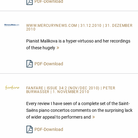
PDF-Download
WWW.MERCURYNEWS.COM
| 31.12.2010 | 31. DEZEMBER
2010
Pianist Malikova is a hyper-virtuoso and her recordings
of these hugely
Mehr
lesen
PDF-Download
FANFARE
| ISSUE 34:2 (NOV/DEC 2010) | PETER
BURWASSER | 1. NOVEMBER 2010
Every review I have seen of a complete set of the Saint-
Saëns piano concertos comments on the surprising lack
of wider appeal to performers and
Mehr
lesen
PDF-Download