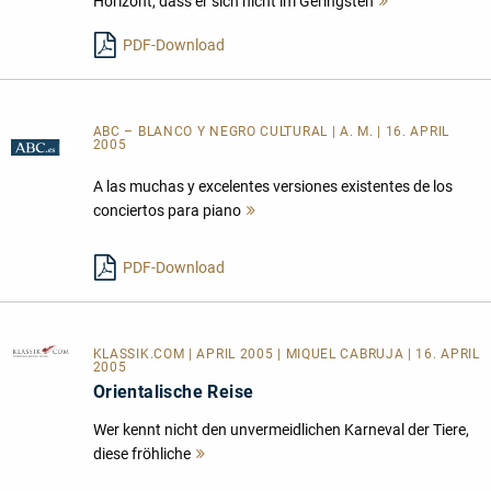
Horizont, dass er sich nicht im Geringsten
Mehr
lesen
PDF-Download
ABC – BLANCO Y NEGRO CULTURAL | A. M. | 16. APRIL
2005
A las muchas y excelentes versiones existentes de los
conciertos para piano
Mehr
lesen
PDF-Download
KLASSIK.COM
| APRIL 2005 | MIQUEL CABRUJA | 16. APRIL
2005
Orientalische Reise
Wer kennt nicht den unvermeidlichen Karneval der Tiere,
diese fröhliche
Mehr
lesen