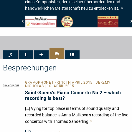
eines Komponisten, der in seiner überbordenden und
handwerklichen Meisterschaft neu zu entdecken ist.
www.arkivmusic.com
www.ClassicsToday.com
klassik.com
-
-
-
Arkivmusic_recommendation
Highest
Interpretation:
Rating
4/5
Sternen
Besprechungen
GRAMOPHONE | FRI 10TH APRIL 2015 | JEREMY
NICHOLAS | 10. APRIL 2015
Saint-Saëns's Piano Concerto No 2 – which
recording is best?
[…] Vying for top place in terms of sound quality and
recorded balance is Anna Malikova’s recording of the five
concertos with Thomas Sanderling
Mehr
lesen